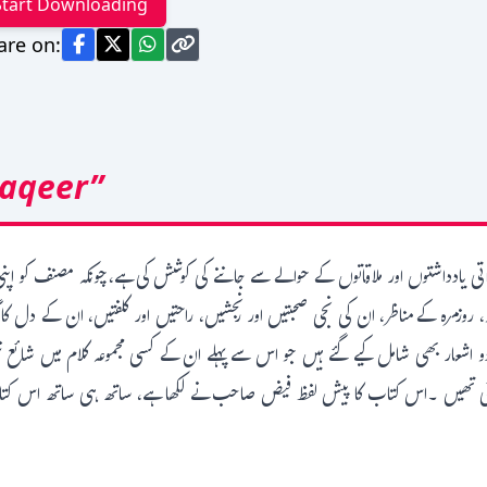
Start Downloading
are on:
Faqeer”
یادداشتوں اور ملاقاتوں کے حوالے سے جاننے کی کوشش کی ہے،چونکہ مصنف کو اپنی ز
روزمرہ کےمناظر، ان کی نجی صحبتیں اور رنجشیں، راحتیں اور کلفتیں، ان کے دل کا گدا
ردو اشعار بھی شامل کیے گئے ہیں جو اس سے پہلے ان کے کسی مجموعہ کلام میں شائع
وئی تھیں ۔اس کتاب کا پیش لفظ فیض صاحب نے لکھا ہے، ساتھ ہی ساتھ اس کتاب