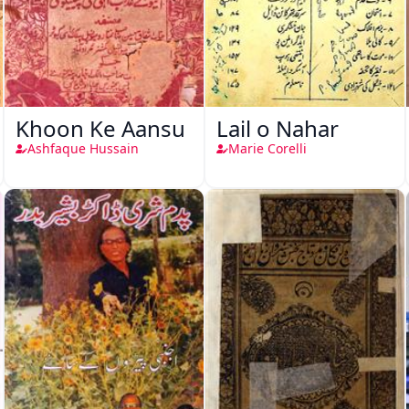
Khoon Ke Aansu
Lail o Nahar
Ashfaque Hussain
Marie Corelli