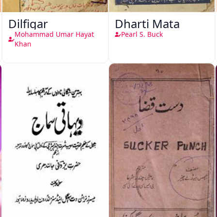
Dilfigar
Dharti Mata
Mohammad Umar Hayat
Pearl S. Buck
Khan