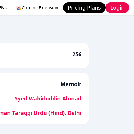
Pricing Plans
Login
EN
Chrome Extension
256
Memoir
Syed Wahiduddin Ahmad
man Taraqqi Urdu (Hind), Delhi