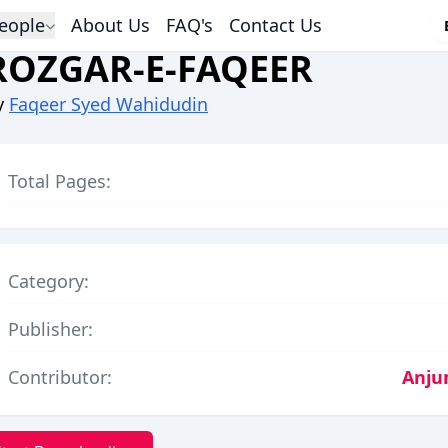
eople
About Us
FAQ's
Contact Us
ROZGAR-E-FAQEER
y
Faqeer Syed Wahidudin
Total Pages:
Category:
Publisher:
Contributor:
Anju