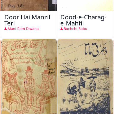
Door Hai Manzil
Dood-e-Charag-
Teri
e-Mahfil
Mani Ram Diwana
Buchchi Babu