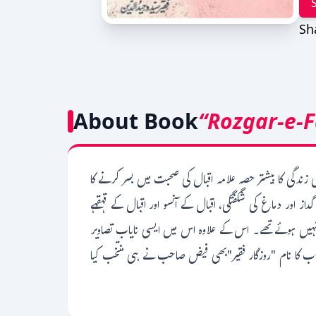
Sh
About Book
“Rozgar-e-
ندگی کا بیشتر حصہ علامہ اقبال کی صحبت میں بسر کرنے کا
ز اور دماغ کی شگفتگی، اقبال کے آنسو اور اقبال کے قہقہے
 نہیں ہوئے تھے۔ اس کے علاوہ اس میں ایسی نایاب تصاویر
 کا نام "روزگار فقیر"بھی فیض صاحب نے ہی منتخب کیا