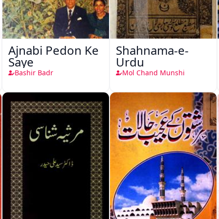
Ajnabi Pedon Ke
Shahnama-e-
Saye
Urdu
Bashir Badr
Mol Chand Munshi