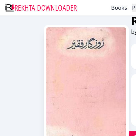
REKHTA DOWNLOADER
Books
P
b