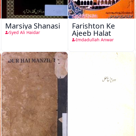
Marsiya Shanasi
Farishton Ke
Ajeeb Halat
Syed Ali Haidar
Imdadullah Anwar