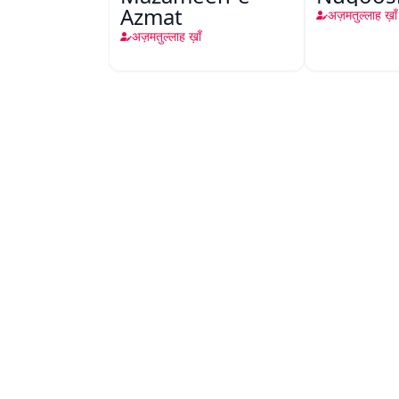
Azmat
अज़मतुल्लाह ख़ाँ
अज़मतुल्लाह ख़ाँ