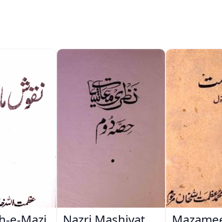
h-e-Mazi
Nazri Mashiyat
Mazamee