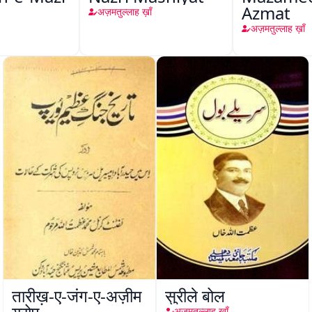
Azmat
अज़मतुल्लाह ख़ाँ
अज़मतुल्लाह ख़ाँ
तारीख़-ए-जंग-ए-अज़ीम
सुरीले बोल
अज़मतुल्लाह ख़ाँ