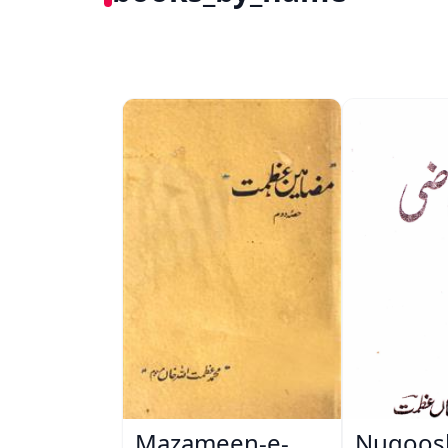
Mazameen-e-
Nuqoos