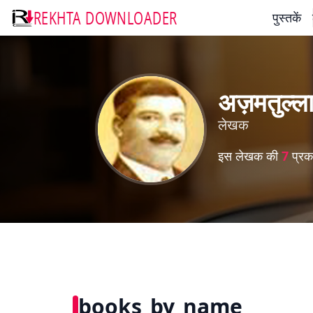
REKHTA DOWNLOADER
पुस्तकें
अज़मतुल्लाह
लेखक
इस लेखक की
7
प्रका
books_by_name