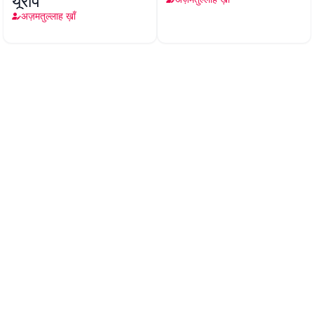
यूरोप
अज़मतुल्लाह ख़ाँ