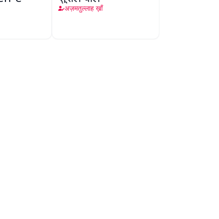
अज़मतुल्लाह ख़ाँ