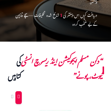
پبلشرز
دریافت کریں اس پبلشر کی
1
شائع شدہ تخلیقات — سچے قارئین
کے لیے منتخب کردہ
“دکن مسلم ایجوکیشن اینڈ ریسرچ انسٹی
کی
ٹیوٹ، پونے”
کتابیں