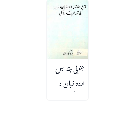
جنوبی ہند میں
اردو زبان و
ادب کی تدریس
کے مسائل