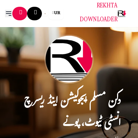
REKHTA
UR
DOWNLOADER
دکن مسلم ایجوکیشن اینڈ ریسرچ
انسٹی ٹیوٹ، پونے