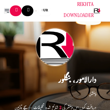
REKHTA
UR
DOWNLOADER
دارالامور، بنگلور
پبلشرز
دریافت کریں اس پبلشر کی
2
شائع شدہ تخلیقات — سچے قارئین