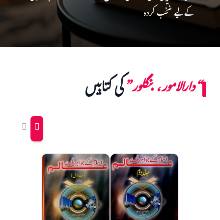
کے لیے منتخب کردہ
“دارالامور، بنگلور”
کی کتابیں