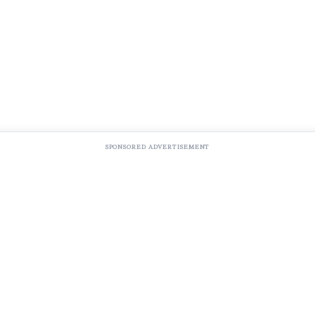
SPONSORED ADVERTISEMENT