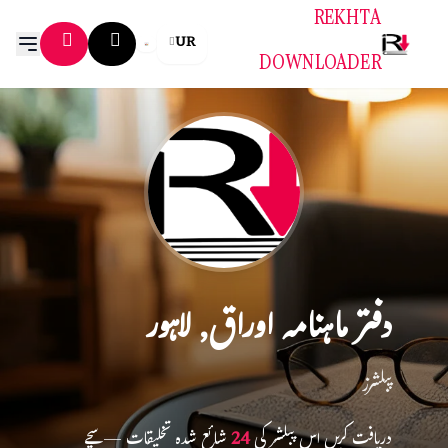
REKHTA
UR
DOWNLOADER
دفتر ماہنامہ اوراق, لاہور
پبلشرز
دریافت کریں اس پبلشر کی
24
شائع شدہ تخلیقات — سچے