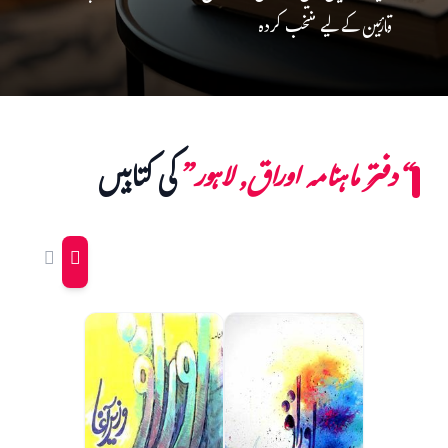
قارئین کے لیے منتخب کردہ
“دفتر ماہنامہ اوراق, لاہور”
کی کتابیں