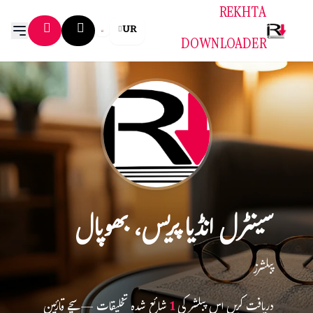
REKHTA
UR
DOWNLOADER
سینٹرل انڈیا پریس، بھوپال
پبلشرز
دریافت کریں اس پبلشر کی
1
شائع شدہ تخلیقات — سچے قارئین