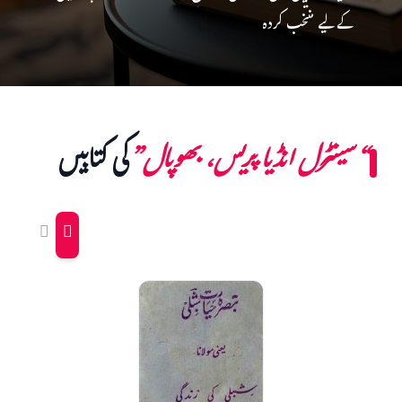
کے لیے منتخب کردہ
“سینٹرل انڈیا پریس، بھوپال”
کی کتابیں