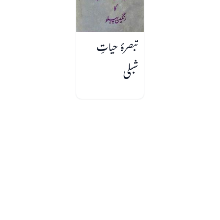
تبصرۂ حیاتِ
شبلی