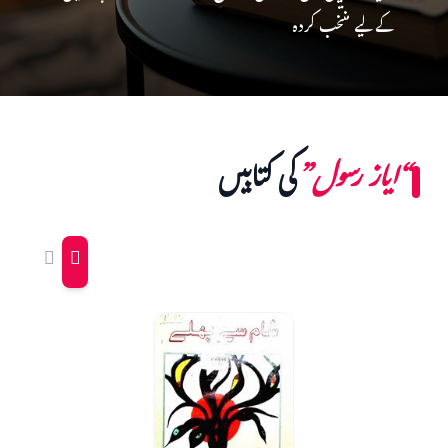
کے لیے منتخب کردہ
“ایاز رسول”
کی کتابیں