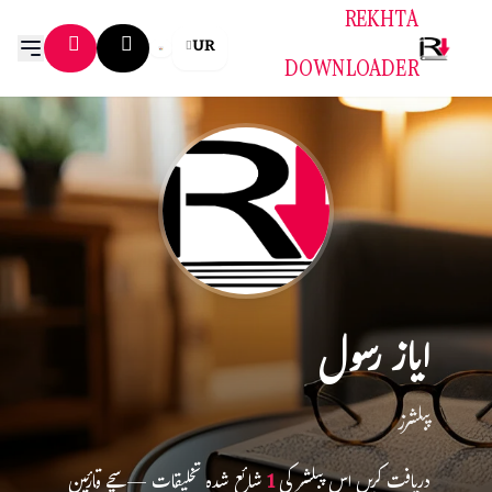
REKHTA
UR
DOWNLOADER
ایاز رسول
پبلشرز
دریافت کریں اس پبلشر کی
1
شائع شدہ تخلیقات — سچے قارئین