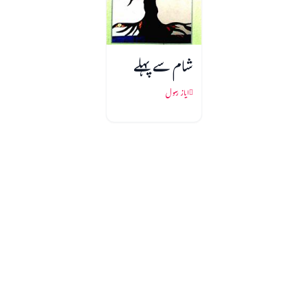
شام سے پہلے
ایاز رسول