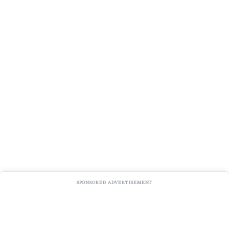
SPONSORED ADVERTISEMENT