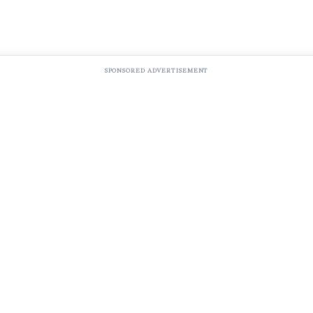
SPONSORED ADVERTISEMENT