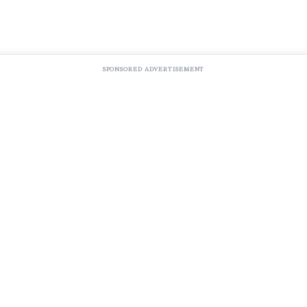
SPONSORED ADVERTISEMENT