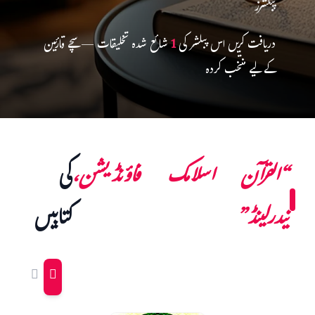
پبلشرز
دریافت کریں اس پبلشر کی
1
شائع شدہ تخلیقات — سچے قارئین
کے لیے منتخب کردہ
“القرآن اسلامک فاؤنڈیشن،
کی
نیدرلینڈ”
کتابیں