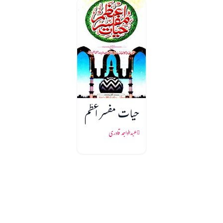
حیات مفسر اعظم
عبدالواجد قادری