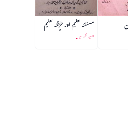
ن
مسئلئہ تعلیم اور طریقئہ تعلیم
سید محمد میاں