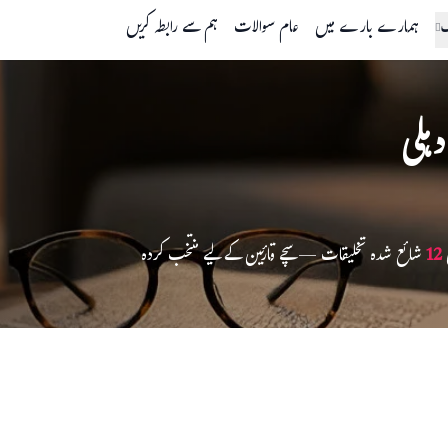
گ
ہمارے بارے میں
عام سوالات
ہم سے رابطہ کریں
دہلی
12
شائع شدہ تخلیقات — سچے قارئین کے لیے منتخب کردہ