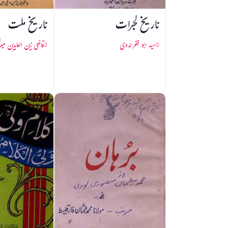
تاریخ گجرات
تاریخ ملت
سید ابو ظفر ندوی
قاضی زین العابدین میر