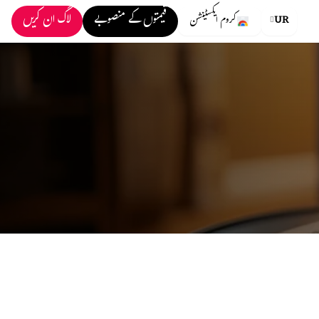
قیمتوں کے منصوبے
لاگ ان کریں
UR
کروم ایکسٹینشن