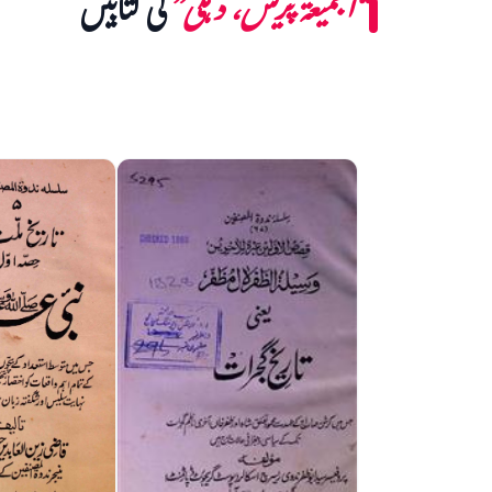
“الجمیعۃ پریس، دہلی”
کی کتابیں