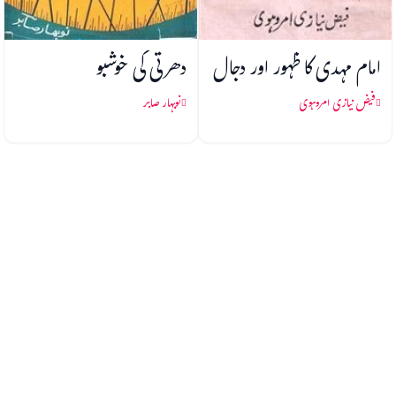
امام مہدی کا ظہور اور دجال
دھرتی کی خوشبو
فیض نیازی امروہوی
نوبہار صابر