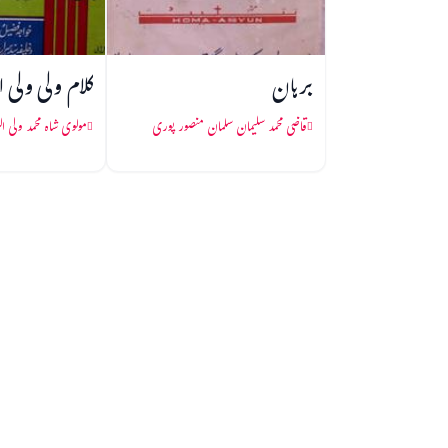
برہان
کلام ولی ولی ال
قاضی محمد سلیمان سلمان منصور پوری
مولوی شاہ محمد ولی ال