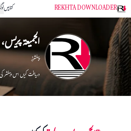
REKHTA DOWNLOADER
کتابیں
لو
الجمیعۃ پریس، 
پبلشرز
دریافت کریں اس پبلشر کی