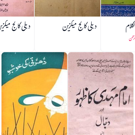
کلام
دہلی کالج میگزین
دہلی کالج میگزی
رحمٰن