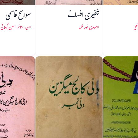
تکفیری افسانے
سوانح قاسمی
ٹھی
مولوی نور محمد
سید مناظر احسن گیلانی