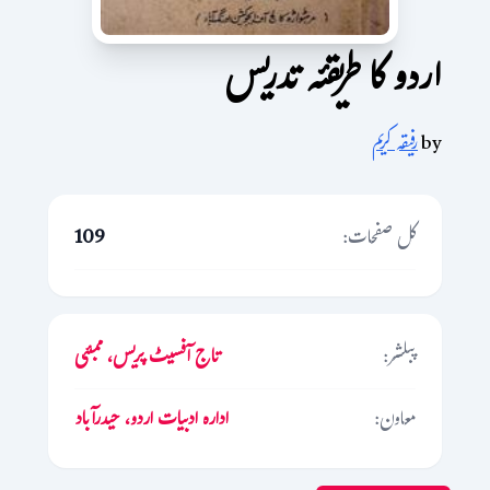
اردو کا طریقئہ تدریس
by
رفیقہ کریم
کل صفحات:
109
پبلشر:
تاج آفسیٹ پریس، ممبئی
معاون:
ادارہ ادبیات اردو، حیدرآباد