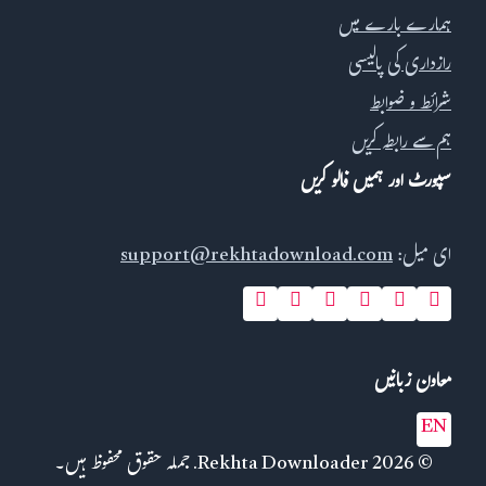
ہمارے بارے میں
رازداری کی پالیسی
شرائط و ضوابط
ہم سے رابطہ کریں
سپورٹ اور ہمیں فالو کریں
ای میل:
support@rekhtadownload.com
معاون زبانیں
EN
© 2026 Rekhta Downloader. جملہ حقوق محفوظ ہیں۔