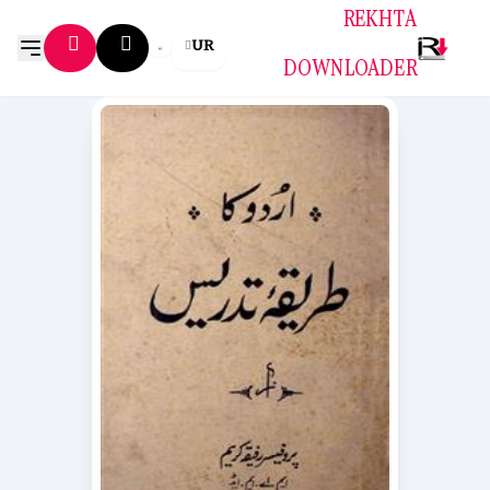
REKHTA
UR
DOWNLOADER