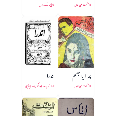
حشمت علی خاں
ایچ۔ کے۔ لال
پر ا یا جسم
اندرا
حشمت علی خاں
رائے بہادر بابو بنکم چندر چیٹرجی