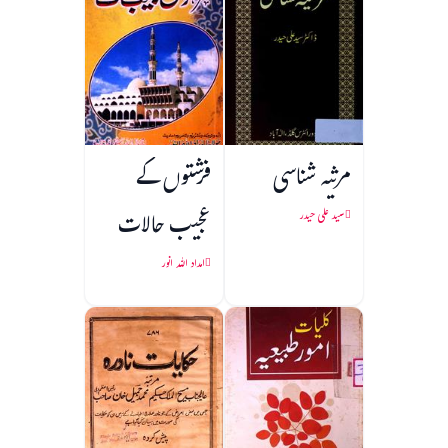
مرثیہ شناسی
فرشتوں کے
عجیب حالات
سید علی حیدر
امداد اللہ انور