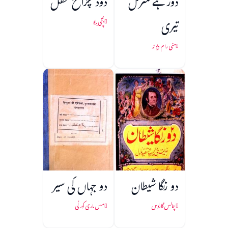
دور ہے منزل
دود چراخ محفل
تیری
بُچّی بابو
منی رام دیوانہ
دو رنگا شیطان
دو جہاں کی سیر
چالس گارلوس
مس ماری کورلّی