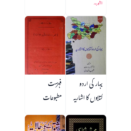
بشیر بدر
بہار کی اردو
فہرست
کتابوں کا اشاریہ
مطبوعات