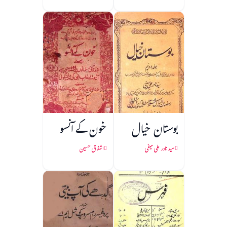
بوستان خیال
خون کے آنسو
سید نادر علی سیفی
اشفاق حسین