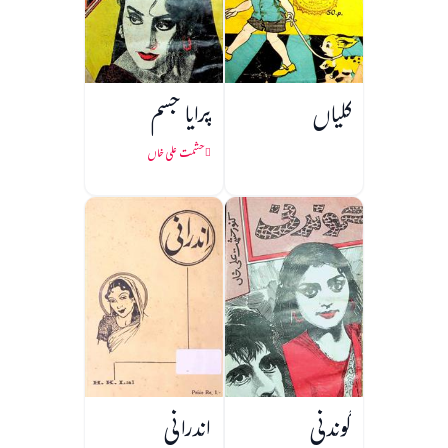
کلیاں
پرایا جسم
حشمت علی خاں
گوندنی
اندرانی