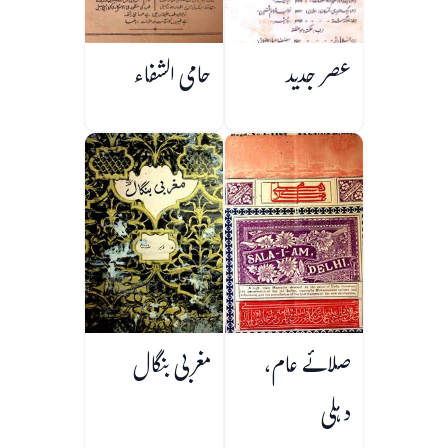
عصر جدید
حامی الشفاء
صلائے عام،
مغربی بنگال
دہلی