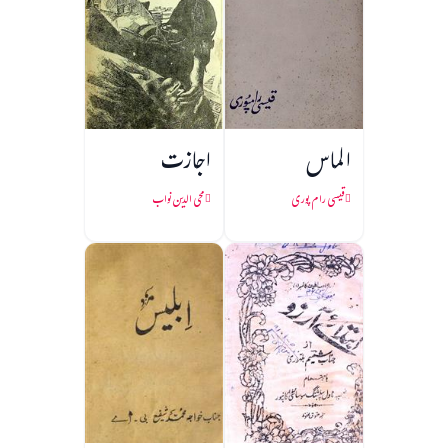
الماس
اجازت
قیسی رام پوری
محی الدین نواب