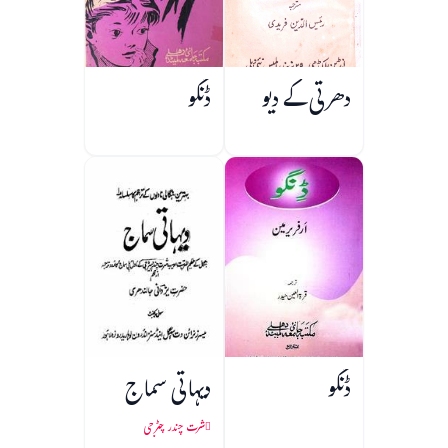
دھرتی کے دیو
ڈنگو
ڈنگو
دیہاتی سماج
شرت چندر چٹرجی