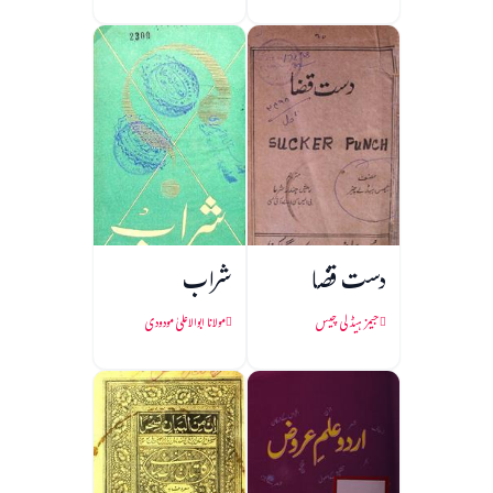
دست قضا
شراب
جیمز ہیڈلی چیس
مولانا ابوالاعلیٰ مودودی