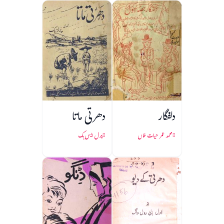
دلفگار
دھرتی ماتا
محمد عمر حیات خاں
پرل ایس بک