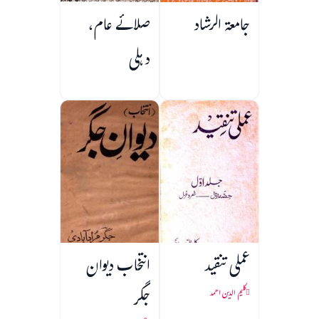
جامعۃ الرشاد
صلائے عام،
دہلی
عملی تنقید
انتخاب دیوان
جگر
کلیم الدین احمد