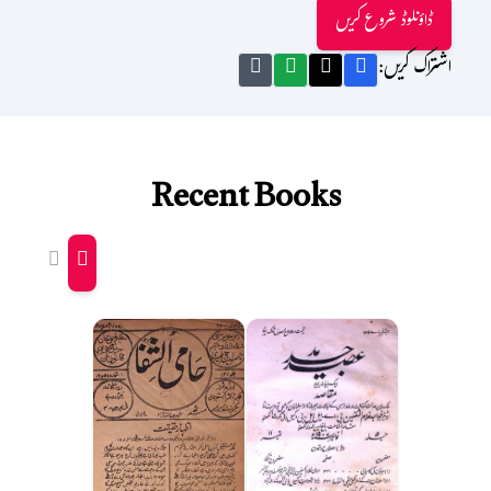
ڈاؤنلوڈ شروع کریں
اشتراک کریں:
Recent Books