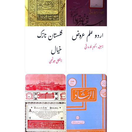
اردو علم عروض
گلستان نازک
خیال
جنید اکرم فاروقی
قلق میرٹھی