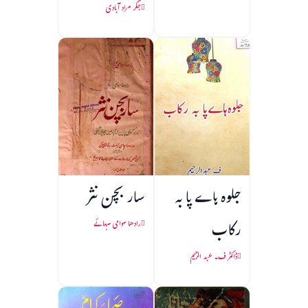
جگر مراد آبادی
جلوہ ہاے پا به
سار بچن نثر
رکاب
رادھا سوامی سہائے
ڈاکٹر ف۔ عبد الرحیم