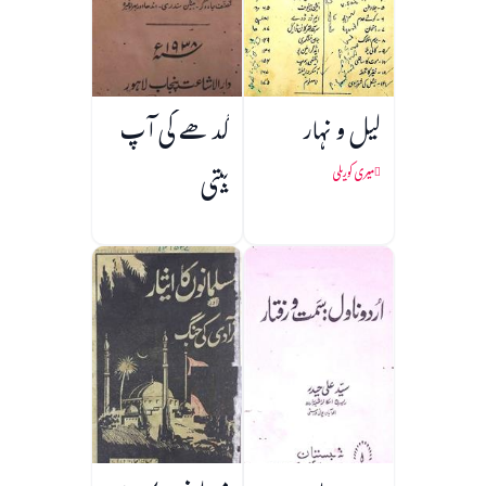
لیل و نہار
گدھے کی آپ
بیتی
میری کوریلی