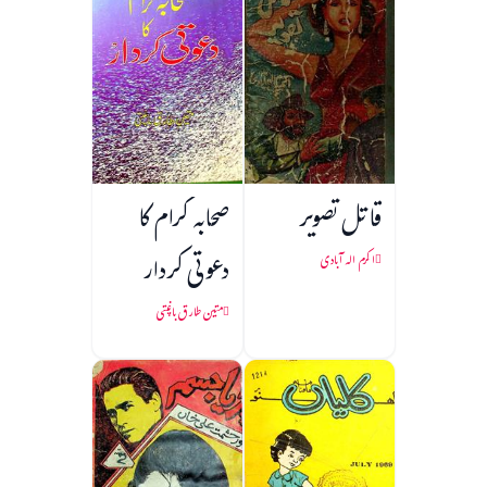
قاتل تصویر
صحابہ کرام کا
دعوتی کردار
اکرم الہ آبادی
متین طارق باغپتی