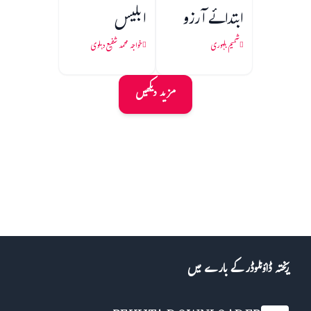
ابتدائے آرزو
ابلیس
شمیم بلہوری
خواجہ محمد شفیع دہلوی
مزید دیکھیں
ریختہ ڈاؤنلوڈر کے بارے میں