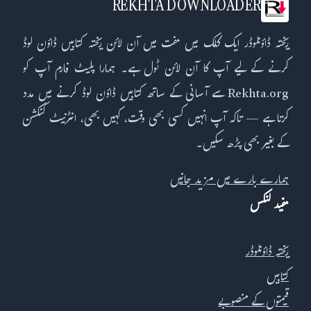
REKHTA DOWNLOADER
ریختہ ڈاؤنلوڈر ایک کلک میں مفت میں آن لائن ریختہ کتابیں ڈاؤن لوڈ
کرنے کے لیے آپ کا آن لائن ٹول ہے۔ ہمارا پلیٹ فارم آپ کو
Rekhta.org سے آسانی کے ساتھ کتابیں ڈاؤن لوڈ کرنے میں مدد
کرتا ہے — تاکہ آپ انہیں کسی بھی وقت، کہیں بھی، انٹرنیٹ کنکشن
کے بغیر بھی پڑھ سکیں۔
ہمارے بارے میں مزید جانیں
مفید لنکس
ریختہ ڈاؤنلوڈر
کتابیں
قیمتوں کے منصوبے