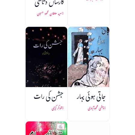
گارساں دتاسی
سید سلطان محمود حسین
جاتی ہوئی بہار
جشن کی رات
وحشی محمودآبادی
شاکر کریمی