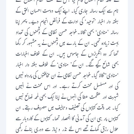
نے حلقہ نظام المشائخ قائم کیا جس کے تحت ’نظام المشایخ‘ کے
نام سے ایک رسالہ جاری کیا۔ اپنے ایک دوست احسان الحق کے
ہفتہ وار اخبار ’توحید‘ کی ادارت کے فرائض انجام دیے۔ پھر اپنا
رسالہ ’منادی‘ بھی نکالا۔خواجہ حسن نظامی کے دشمنوں کی تعداد
بہت زیادہ تھی۔ ان کے بارے میں دشمنوں نے یہ مشہور کر رکھا
تھا کہ وہ انگریزوں کے جاسوس ہیں۔ ان کے خلاف اخبارات
بھی شائع کیے گئے۔ ان کے’ منادی‘ کے خلاف ہفتہ وار اخبار
'سنادی' نکالا گیا۔خواجہ حسن نظامی نے ان مخالفتوں کی پرواہ نہیں
کی اور مسلسل محنت کرتے رہے۔ اور اس محنت نے انہیں
شہرت اور عظمت عطا کی انہوں نے اپنا ایک بھی لمحہ ضائع نہیں
کیا۔ ہمہ وقت کتابوں کی تصنیف و تالیف میں مصروف رہتے۔ ان
کتابوں پر ہی ان کی آمدنی کا انحصار تھا۔ کتابوں کے کاروبار سے
حلال رزق کھاتے تھے اس لئے نذر و نیاز سے دوری بنائے رکھی