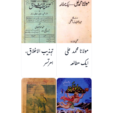
مولانا محمد علی
تہذیب الاخلاق،
ایک مطالعہ
امرتسر