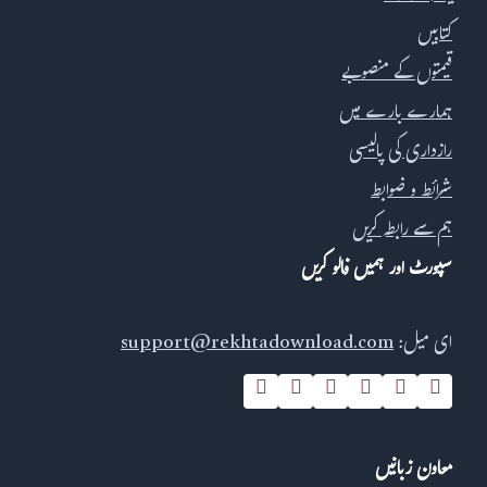
کتابیں
قیمتوں کے منصوبے
ہمارے بارے میں
رازداری کی پالیسی
شرائط و ضوابط
ہم سے رابطہ کریں
سپورٹ اور ہمیں فالو کریں
ای میل:
support@rekhtadownload.com
معاون زبانیں