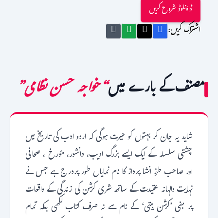
ڈاؤنلوڈ شروع کریں
اشتراک کریں:
مصنف کے بارے میں
“خواجہ حسن نظامی”
شاید یہ جان کر بہتوں کو حیرت ہوگی کہ اردو ادب کی تاریخ میں
چشتی سلسلہ کے ایک ایسے بزرگ ادیب، دانشور، مؤرخ ، صحافی
اور صاحب طرز انشا پرداز کا نام نمایاں طور پردرج ہے جس نے
نہایت والہانہ عقیدت کے ساتھ شری کرشن کی زندگی کے واقعات
پر مبنی ’کرشن بیتی‘ کے نام سے نہ صرف کتاب لکھی بلکہ تمام