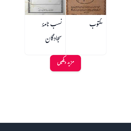
مکتوب
نسب نامۂ
سجادگان
مزید دیکھیں