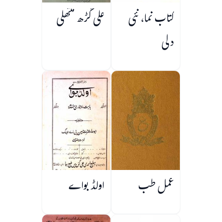
کتاب نما، نئی
علی گڑھ منتھلی
دلی
عمل طب
اولڈ بواے