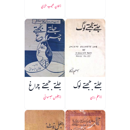
خان محبوب طرزی
جلتے بجھتے لوگ
جلتے بجھتے چراغ
اسلم راہی
جلیس سہسوانی