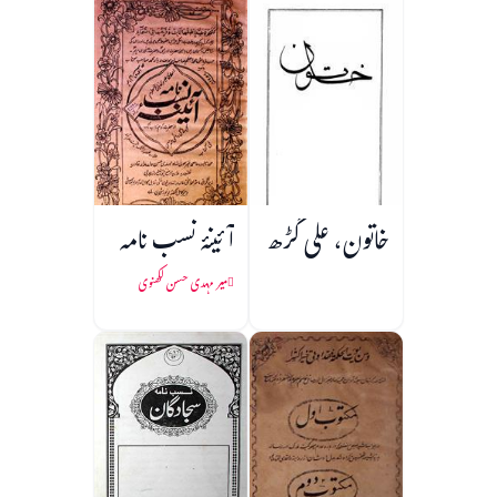
خاتون، علی گڑھ
آئینۂ نسب نامہ
میر مہدی حسن لکھنوی