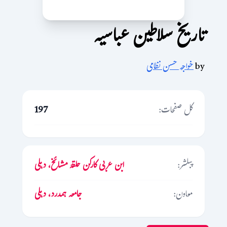
تاریخ سلاطین عباسیہ
by
خواجہ حسن نظامی
کل صفحات:
197
پبلشر:
ابن عربی کارکن حلقۂ مشائخ، دہلی
معاون:
جامعہ ہمدرد، دہلی