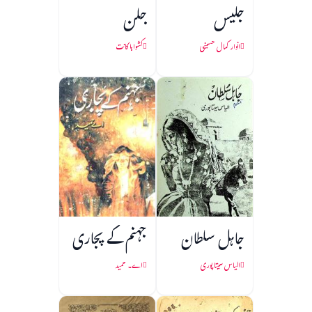
جلیس
جلن
انوار کمال حسینی
کشواہا کانت
جاہل سلطان
جہنم کے پجاری
الیاس سیتا پوری
اے۔ حمید