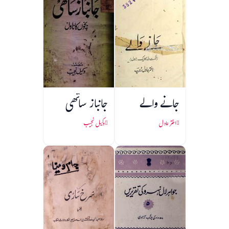
جانے والے
جانباز ساتھی
اختر عادل
وکیل نجیب