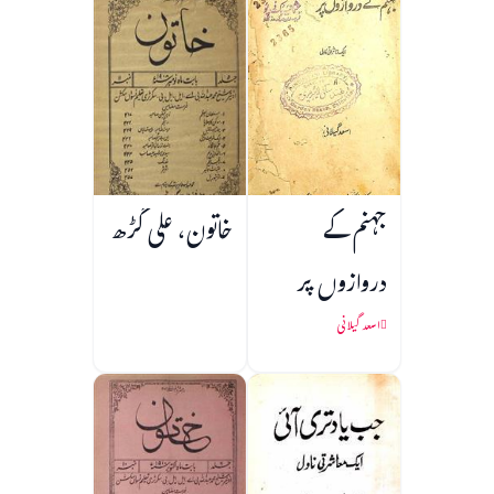
جہنم کے
خاتون، علی گڑھ
دروازوں پر
اسعد گیلانی