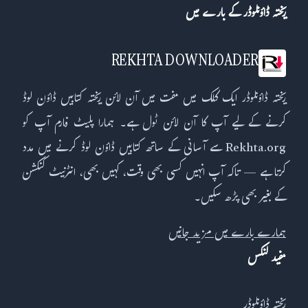
ریختہ ڈاؤنلوڈر کے بارے میں
REKHTA DOWNLOADER
ریختہ ڈاؤنلوڈر ایک کلک میں مفت میں آن لائن ریختہ کتابیں ڈاؤن لوڈ
کرنے کے لیے آپ کا آن لائن ٹول ہے۔ ہمارا پلیٹ فارم آپ کو
Rekhta.org سے آسانی کے ساتھ کتابیں ڈاؤن لوڈ کرنے میں مدد
کرتا ہے — تاکہ آپ انہیں کسی بھی وقت، کہیں بھی، انٹرنیٹ کنکشن
کے بغیر بھی پڑھ سکیں۔
ہمارے بارے میں مزید جانیں
مفید لنکس
ریختہ ڈاؤنلوڈر