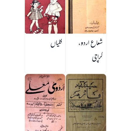
شعاع اردو،
کلیاں
کراچی