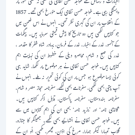
اخبارات و رسائل سے خواجہ حسن نظامی کی کسی نہ کسی طور پر
وابستگی رہی ہے۔خواجہ حسن نظامی ایک مؤرخ بھی تھے۔ 1857
کے انقلاب پر ان کی گہری نظر تھی۔ انہوں نے اس ضمن میں
جو کتابیں لکھی ہیں وہ تاریخ کا بیش قیمتی سرمایہ ہیں۔ بیگمات
کے آنسو، غدر کے اخبار، غدر کے فرمان، بہادر شاہ ظفر کا مقدمہ ،
غدر کی صبح و شام، محاصرہ دہلی کے خطوط ان کی نہایت اہم
کتابیں ہیں۔خواجہ حسن نظامی نے ہر موضوع پر لکھا، شاید ہی
کوئی ایسا موضوع ہو جس پر ان کی کوئی تحریر نہ ملے۔ انہوں نے
آپ بیتی بھی لکھی، سفرنامے بھی لکھے، سفرنامہ حجاز مصر و شام،
سفرنامہ ہندوستان، سفرنامہ پاکستان، قابل ذکر کتابیں ہیں۔
’گاندھی نامہ‘ اور ’یزید نامہ‘ بھی ان کی اہم کتابوں میں سے
ہیں۔خواجہ حسن نظامی نے انشائیے بھی لکھے۔ جھینگر کا جنازہ،
گلاب تمہارا کیکر ہمارا، مرغ کی اذان، مچھر، مکھی، الّو ان کے