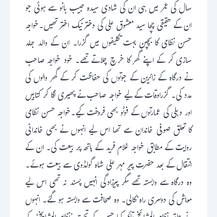
سال کی عمر میں ہی ان کی شادی سیدہ حبیب بانو سے ہوئی جو
ان کے حقیقی چچا سید معشوق علی کی دختر نیک اختر تھیں۔خواجہ
حسن نظامی کا بچپن بہت تکلیفوں میں گزرا۔ ان کے والد جلد
سازی کر کے اپنے گھر کا خرچ چلاتے تھے۔ خود خواجہ صاحب
نے درگاہ کے زائرین کے جوتوں کی حفاظت کر کے گھر والوں کی
مدد کی۔ گزراوقات کے لیے خواجہ صاحب نے پھیری لگا کر کتابیں
اور دہلی کی عمارتوں کے فوٹو بھی فروخت کیے۔خواجہ حسن نظامی
کا تعلق صوفی خاندان سے تھا اس لیے انہوں نے بھی خاندانی
روایت کے مطابق خواجہ غلام فرید کے ہاتھ پر بیعت کی۔ ان کے
انتقال کے بعد حضرت پیر مہر علی شاہ گولڈوی سے بیعت ہوئے۔
وہ درگاہ سے وابستہ تھے مگر پیرزادگی انہیں پسند نہ تھی اس لیے
معاش کی دوسری راہ نکالی۔ وہ صحافت سے وابستہ ہو گئے۔ انہوں