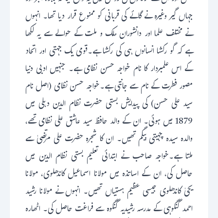
جہاں گیر وغیرہ نے گائے کی قربانی کو ممنوع قرار دیا تھا۔ انہوں
نے مختلف علما اور دانشوران ملک و ملت کے حوالے سے یہ لکھا
ہے کہ گو رکشا انسانوں ہی کی رکشا ہے۔قومی یک جہتی اور اتحاد
کے اس علمبردار کا نام خواجہ حسن نظامی ہے۔ جنہیں ادبی دنیا
مصور فطرت کے نام سے جانتی ہے۔خواجہ حسن نظامی (اصل نام
سید علی حسن) کی پیدایش بستی حضرت نظام الدین دہلی میں
1879 میں ہوئی۔ ان کے والد حافظ سید عاشق علی نظامی تھے،
والدہ سیدہ چہیتی بیگم تھیں۔ ان کا شجرہ حضرت علی مرتضیٰ سے
ملتا ہے۔خواجہ صاحب نے ابتدائی تعلیم بستی نظام الدین میں
حاصل کی، ان کے اساتذہ میں مولانا اسماعیل کاندھلوی، مولانا
یحیٰ کاندھلوی جیسی عظیم ہستیاں تھیں۔ انہوں نے مولانا رشید
احمد گنگوہی کے مدرسہ رشیدیہ گنگوہ سے فراغت حاصل کی۔ اٹھارہ