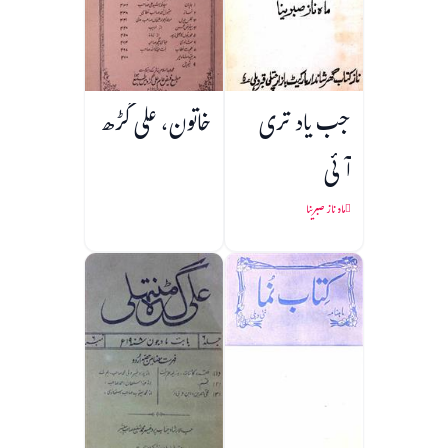
جب یاد تری
خاتون، علی گڑھ
آئی
ماہ ناز صبرینا