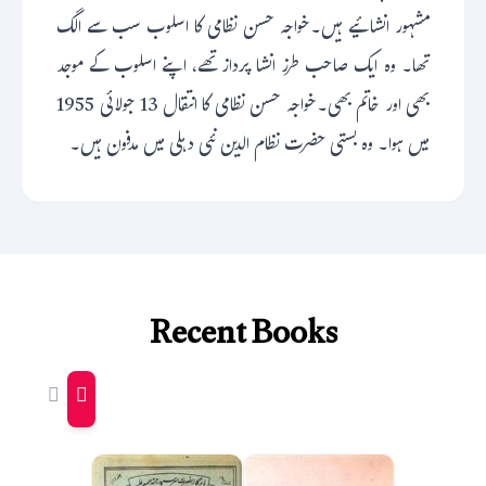
مشہور انشائیے ہیں۔خواجہ حسن نظامی کا اسلوب سب سے الگ
تھا۔ وہ ایک صاحب طرز انشا پرداز تھے، اپنے اسلوب کے موجد
بھی اور خاتم بھی۔خواجہ حسن نظامی کا انتقال 13 جولائی 1955
میں ہوا۔ وہ بستی حضرت نظام الدین نئی دہلی میں مدفون ہیں۔
Recent Books