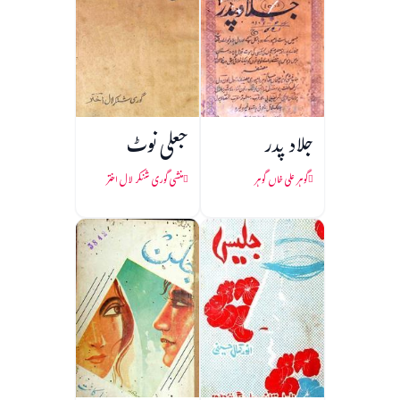
جلاد پدر
جعلی نوٹ
گوہر علی خاں گوہر
منشی گوری شنکر لال اختر