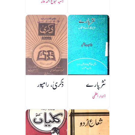
سید شجاع احمد قائد
نثر پارے
ذکریٰ، رامپور
ابرار اعظمی