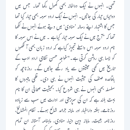
تھی۔ انہوں نے ایک دواخانہ بھی کھول رکھا تھا۔ جس میں
دوائیاں تیار کی جاتیں۔ انہوں نے ایک اردو سرمہ بھی تیار کیا تھا
جس کا اشتہار اپنے رسالہ ’منادی‘ میں دیتے ہوئے انہوں نے لکھا
تھا کہ ”آج میں نے ایک سرمہ تیار کیا ہے ۔ میں نے اس سرمہ کا
نام اردو سرمہ اس واسطے تجویز کیا ہے کہ اردو زبان بھی آنکھوں
کو ایسا ہی روشن کرتی ہے۔“خواجہ حسن نظامی اردو ادب کے
تاریخ میں کئی حیثیتوں سے یاد رکھے جائیں گے۔ روزنامچہ کو
باقاعدہ صنف کی حیثیت انہوں نے ہی دی۔ قلمی چہروں کا
سلسلہ بھی انہوں نے ہی شروع کیا۔ بحیثیت صحافی ان کا نام
بہت بلند ہے کہ ان کی سرپرستی اور ادارت میں سب سے زیادہ
روزنامے، ہفتہ واراخبار اور ماہانہ جرائد شائع ہوئے۔ نظام المشائخ،
روزنامہ رعیت، ماہانہ دین دنیا، منادی، ماہنامہ آستانہ ان تمام