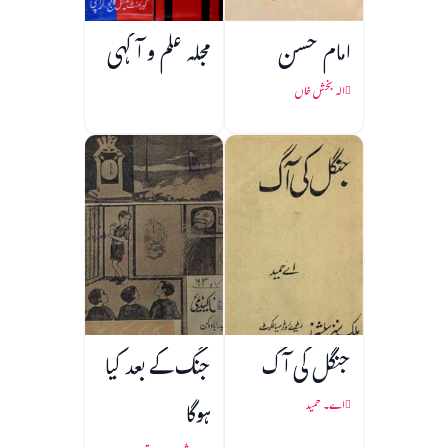
امام حسن
مجلہ علم و آگہی
الہ بخش خاں
جنگل کی آگ
جنگ کے بعد کیا
ہوگا
اے۔ حمید