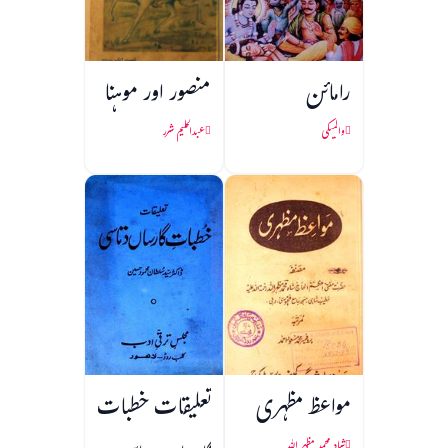
رامائن
منصور اور موہنا
والمیکی
عبدالحلیم شرر
مواعظ مظہری
تعلیقات خطبات
شاہ محمد مظہر اللہ