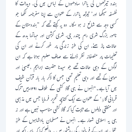
ہندو تیرتھوں کی یاترا سادھووں کے لباس میں کی، ویدانت کا
فلسفہ سیکھا اور’ تیرتھ یاترا، کے عنوان سے اپنا سفرنامہ لکھا جو
کسی وجہ سے شائع نہ ہو سکا۔ وہ یہ کہتے تھے کہ ”ہندوستان کے
نامور بزرگ شری رام چندر جی، شری کرشن اور مہاتما بدھ کے
حالات پڑھنے، ان کی طرز زندگی پر غور کرنے اور ان کی
تعلیمات پر منصفانہ نظر ڈالنے سے صاف معلوم ہوتا ہے کہ ان
لوگوں کے وہی حالات تھے جو سیدنا حضرت ابراہیم ،عیسیٰ اور
موسیٰ کے تھے اور وہی تعلیم تھی جس کا ذکر بار بار قرآن شریف
میں آیا ہے۔“انہوں نے ہی گاؤ کشی کے خلاف ۱۲۹۱ءمیں’ترک
قربانی گاﺅ‘ کے عنوان سے ایک کتابچہ تحریر فرمایا جس میں مذہبی
اور منطقی دلیلوں سے ثابت کیا کہ گاؤ کشی مناسب نہیں ہے اور نہ
ہی یہ اسلامی شعار ہے۔ انہوں نے مسلمان بادشاہوں کے طرز
عمل اور ان کے فرمانوں کی روشنی میں یہ واضح کیا کہ بابر، اکبر اور