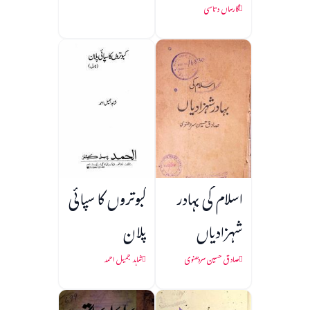
گارساں دتاسی
اسلام کی بہادر
کبوتروں کا سپائی
شہزادیاں
پلان
صادق حسین سردھنوی
شاہد جمیل احمد