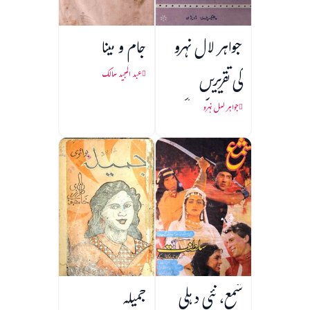
جواہر لال نہرو
جام و مینا
کی تقریریں
عبد المجید سالک
(1857 کی جنگ
جواہر لعل نہرو
آزادی)
شمع، نئی دہلی
جمیلہ