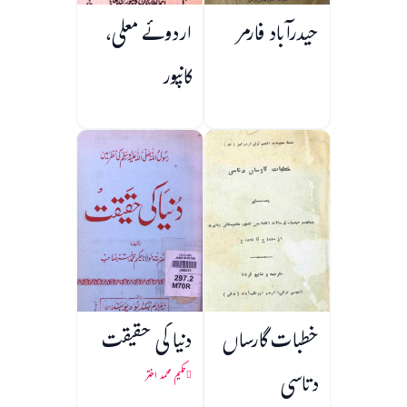
حیدرآباد فارمر
اردوئے معلی،
کانپور
خطبات گارساں
دنیا کی حقیقت
دتاسی
حکیم محمد اختر