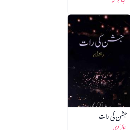
عبدالحلیم شرر
جشن کی رات
شاکر کریمی