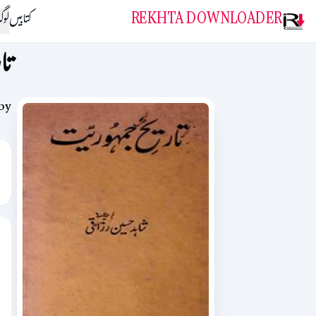
REKHTA DOWNLOADER
کتابیں
لو
تا
by