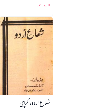
اے۔ حمید
شعاع اردو، کراچی