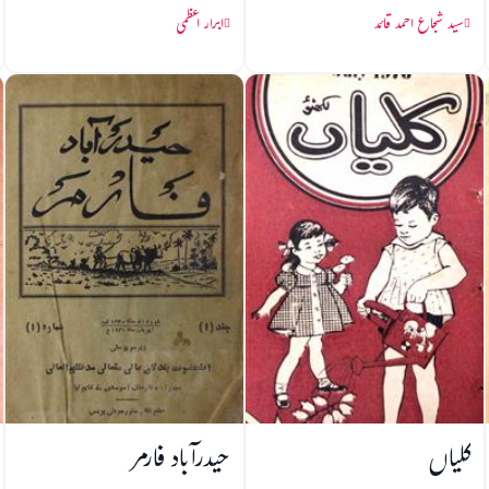
سید شجاع احمد قائد
ابرار اعظمی
کلیاں
حیدرآباد فارمر