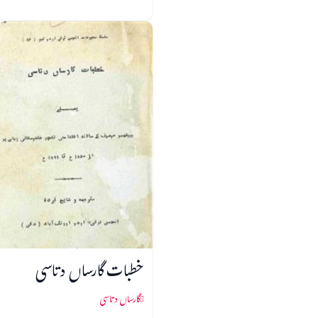
خطبات گارساں دتاسی
گارساں دتاسی