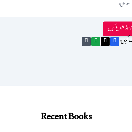
معاون:
ؤنلوڈ شروع کریں
ک کریں:
Recent Books