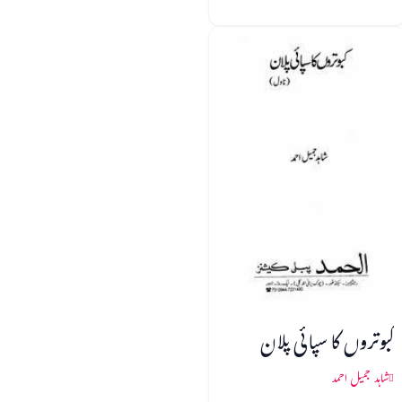
کبوتروں کا سپائی پلان
شاہد جمیل احمد