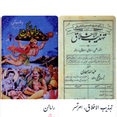
تہذیب الاخلاق، امرتسر
رامائن