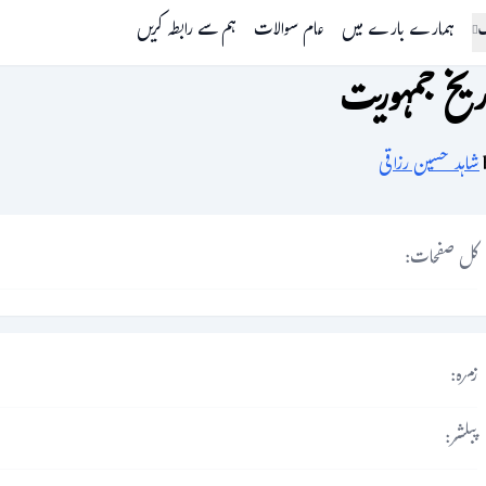
گ
ہمارے بارے میں
عام سوالات
ہم سے رابطہ کریں
ریخ جمہوریت
شاہد حسین رزاقی
کل صفحات:
زمرہ:
پبلشر: