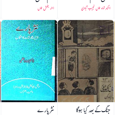
اکبر شاہ خاں نجیب آبادی
الہ بخش خاں
جنگ کے بعد کیا ہوگا
نثر پارے