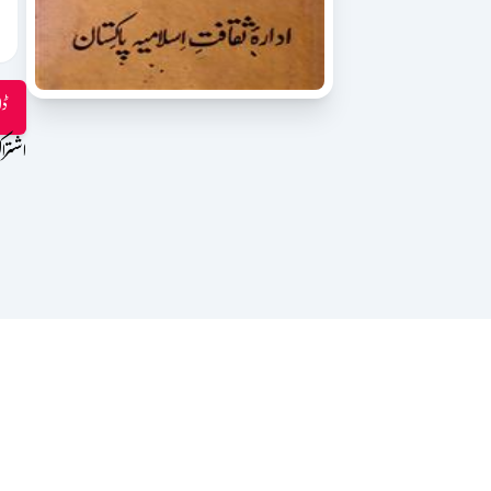
ڈا
اشترا