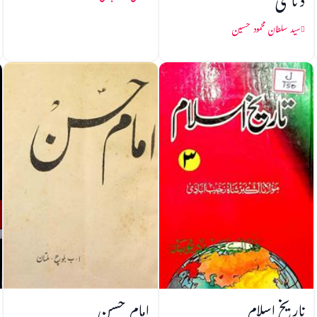
دتاسی
سید سلطان محمود حسین
تاریخ اسلام
امام حسن