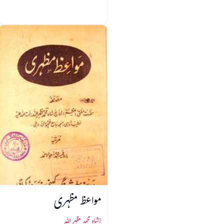
مواعظ مظہری
شاہ محمد مظہر اللہ