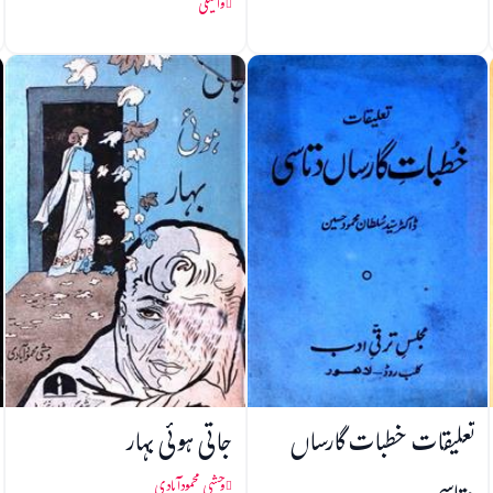
والمیکی
تعلیقات خطبات گارساں
جاتی ہوئی بہار
وحشی محمودآبادی