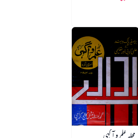
مجلہ علم و آگہی