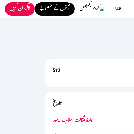
قیمتوں کے منصوبے
لاگ ان کریں
UR
کروم ایکسٹینشن
512
تاریخ
ادارۂ ثقافت اسلامیہ، لاہور