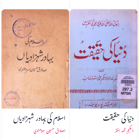
دنیا کی حقیقت
اسلام کی بہادر شہزادیاں
حکیم محمد اختر
صادق حسین سردھنوی