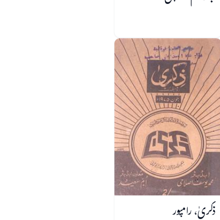
ذکریٰ، رامپور