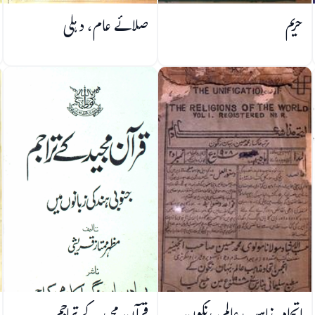
حریم
صلائے عام، دہلی