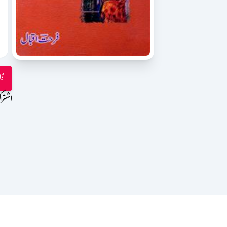
ڈا
اشترا