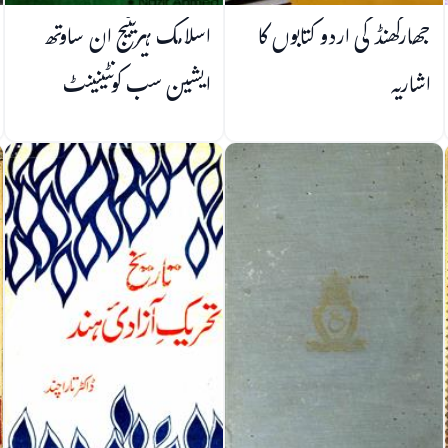
جھارکھنڈ کی اردو کتابوں کا
اسلامک ہیریٹیج ان ساوتھ
اشاریہ
ایشین سب کونٹینینٹ