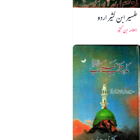
تفسیر ابن کثیر اردو
علامہ ابن کثیر