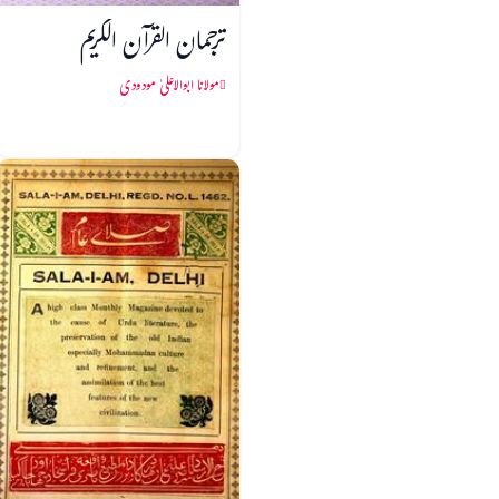
ترجمان القرآن الکریم
مولانا ابوالاعلیٰ مودودی