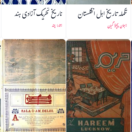
تکملہ تاریخ اہل انگلستان
تاریخ تحریک آزادی ہند
جان ریچرڈ گرین
تارا چند