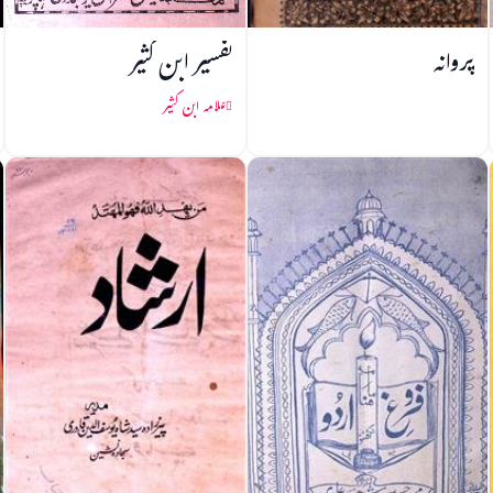
پروانہ
تفسیر ابن کثیر
علامہ ابن کثیر