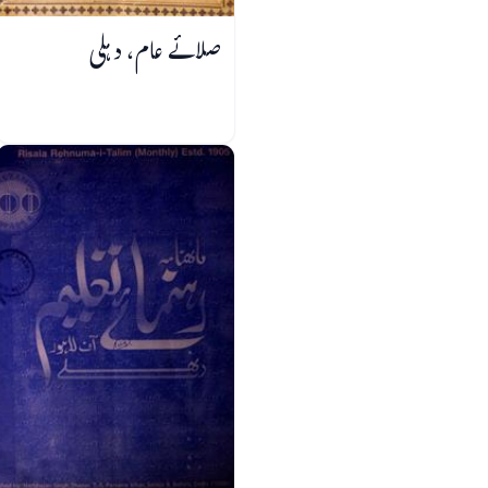
صلائے عام، دہلی