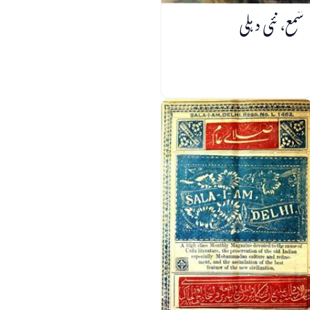
شمع، نئی دہلی