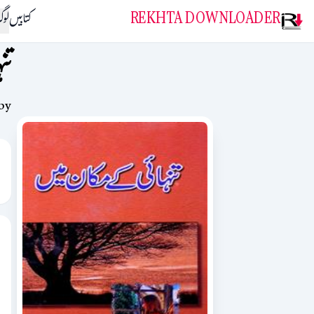
REKHTA DOWNLOADER
کتابیں
لو
تن
by