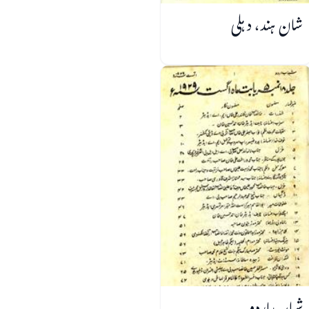
شان ہند، دہلی