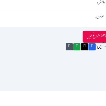
پبلشر:
معاون:
ؤنلوڈ شروع کریں
ک کریں: