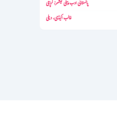
پاکستانی ادب پبلی کیشنز، کراچی
غالب اکیڈمی، دہلی