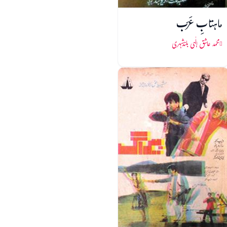
ماہتابِ عَرَب
محمد عاشق الٰہی بلندشہری