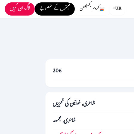
قیمتوں کے منصوبے
لاگ ان کریں
UR
کروم ایکسٹینشن
206
شاعری, خواتین کی تحریریں
شاعری, مجموعہ