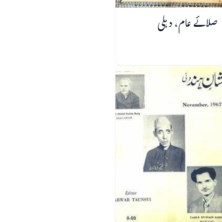
صلائے عام، دہلی