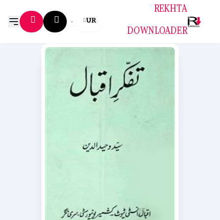
REKHTA
UR
DOWNLOADER