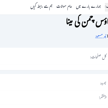
گ
ہمارے بارے میں
عام سوالات
ہم سے رابطہ کریں
ؤس چمن کی مینا
نیر مسعود
کل صفحات:
زمرہ:
پبلشر: