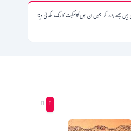
ہیں جسے پڑھ کر ہمیں ان میں کلاسکیت کا رنگ دکھائی دیتا