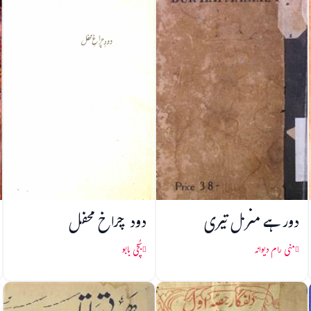
دور ہے منزل تیری
دود چراخ محفل
منی رام دیوانہ
بُچّی بابو