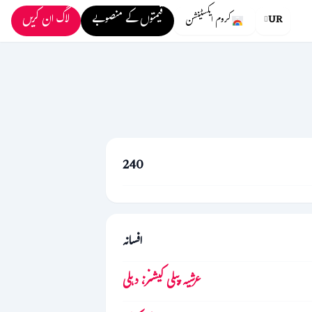
قیمتوں کے منصوبے
لاگ ان کریں
UR
کروم ایکسٹینشن
240
افسانہ
عرشیہ پبلی کیشنز، دہلی