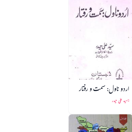
اردو ناول: سمت و رفتار
سید علی حیدر