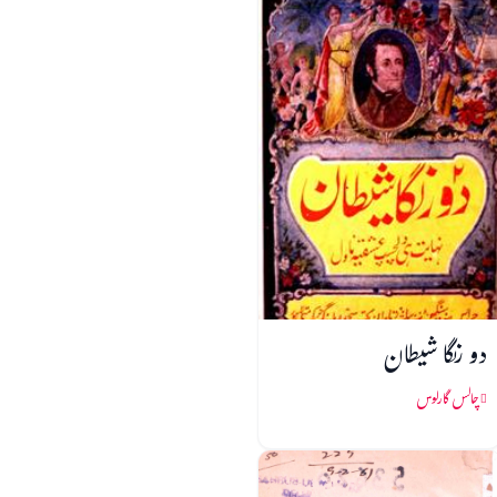
دو رنگا شیطان
چالس گارلوس