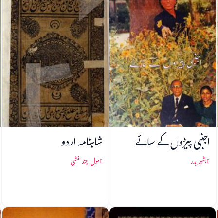
اجنبی پیڑوں کے سائے
شاہنامہ اردو
بشیر بدر
مول چند منشی