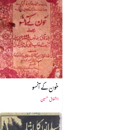
خون کے آنسو
اشفاق حسین