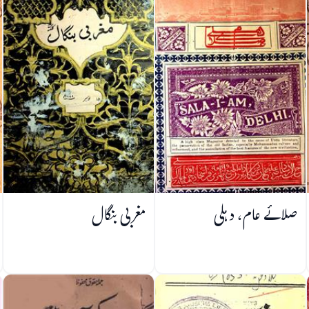
صلائے عام، دہلی
مغربی بنگال