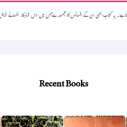
وتا ہے۔ یہ کتاب بھی ان کے افسانوں کا مجموعہ ہےجس میں دس شاہکار افسانے شامل 
Recent Books