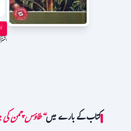
ڈا
اشترا
کتاب کے بارے میں
“طاؤس چمن کی می