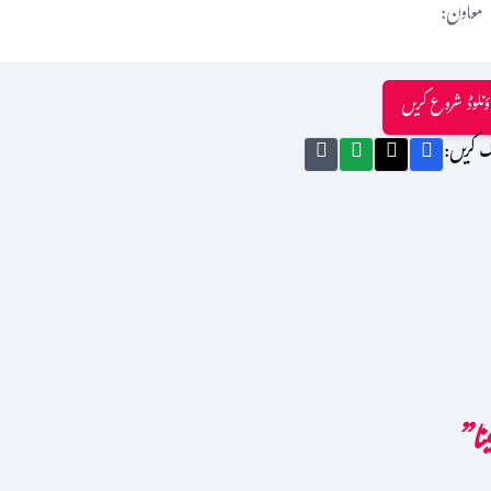
معاون:
ؤنلوڈ شروع کریں
ک کریں:
نا”