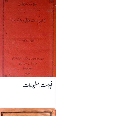
فہرست مطبوعات