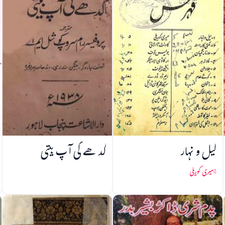
لیل و نہار
گدھے کی آپ بیتی
میری کوریلی