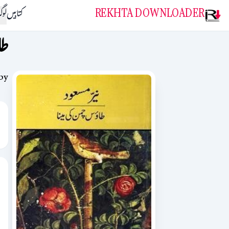
REKHTA DOWNLOADER
کتابیں
لو
طا
by