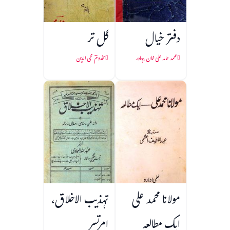
دفتر خیال
گل تر
محمد حامد علی خان بہادر
مخدومؔ محی الدین
مولانا محمد علی
تہذیب الاخلاق،
ایک مطالعہ
امرتسر