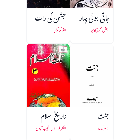
جاتی ہوئی بہار
جشن کی رات
وحشی محمودآبادی
شاکر کریمی
جنت
تاریخ اسلام
ناصر ملک
اکبر شاہ خاں نجیب آبادی