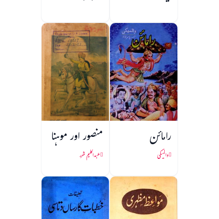
رامائن
منصور اور موہنا
والمیکی
عبدالحلیم شرر