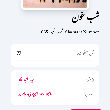
شب خون
Shumara Number-شمارہ نمبر-035
کل صفحات:
77
پبلشر:
سید رشید قادر
معاون:
رامپور رضا لائبریری، رام پور