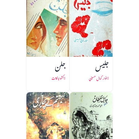
جلیس
جلن
انوار کمال حسینی
کشواہا کانت