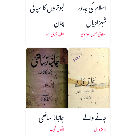
اسلام کی بہادر
کبوتروں کا سپائی
شہزادیاں
پلان
صادق حسین سردھنوی
شاہد جمیل احمد
جانے والے
جانباز ساتھی
اختر عادل
وکیل نجیب