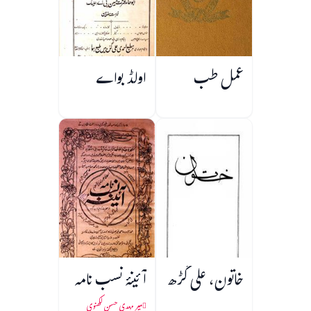
عمل طب
اولڈ بواے
خاتون، علی گڑھ
آئینۂ نسب نامہ
میر مہدی حسن لکھنوی