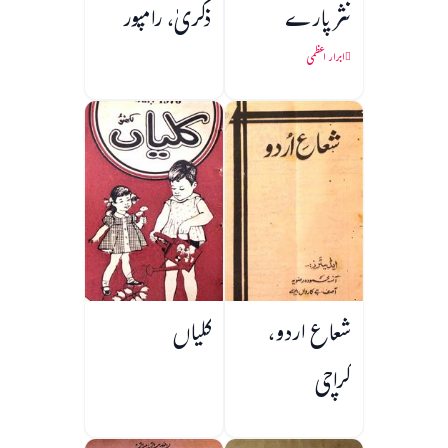
نثر پارے
ذکریٰ، رامپور
ابرار اعظمی
شعاع اردو،
کلیاں
کراچی