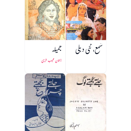
شمع، نئی دہلی
جمیلہ
خان محبوب طرزی