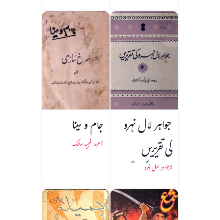
جواہر لال نہرو
جام و مینا
کی تقریریں
عبد المجید سالک
(1857 کی جنگ
جواہر لعل نہرو
آزادی)