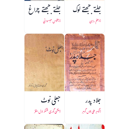
جلتے بجھتے لوگ
جلتے بجھتے چراغ
اسلم راہی
جلیس سہسوانی
جلاد پدر
جعلی نوٹ
گوہر علی خاں گوہر
منشی گوری شنکر لال اختر