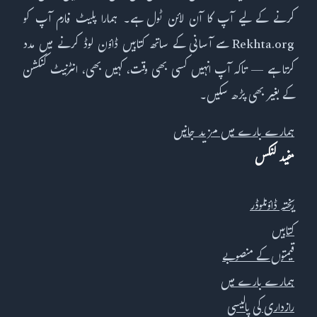
کرنے کے لیے آپ کا آن لائن ٹول ہے۔ ہمارا پلیٹ فارم آپ کو
Rekhta.org سے آسانی کے ساتھ کتابیں ڈاؤن لوڈ کرنے میں مدد
کرتا ہے — تاکہ آپ انہیں کسی بھی وقت، کہیں بھی، انٹرنیٹ کنکشن
کے بغیر بھی پڑھ سکیں۔
ہمارے بارے میں مزید جانیں
مفید لنکس
ریختہ ڈاؤنلوڈر
کتابیں
قیمتوں کے منصوبے
ہمارے بارے میں
رازداری کی پالیسی