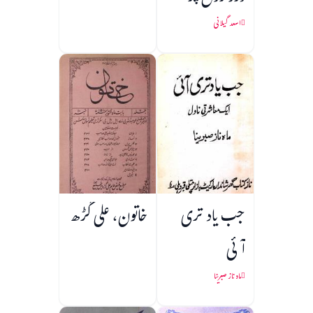
اسعد گیلانی
جب یاد تری
خاتون، علی گڑھ
آئی
ماہ ناز صبرینا