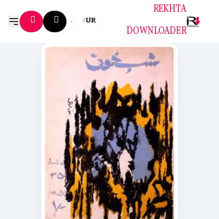
REKHTA
UR
DOWNLOADER