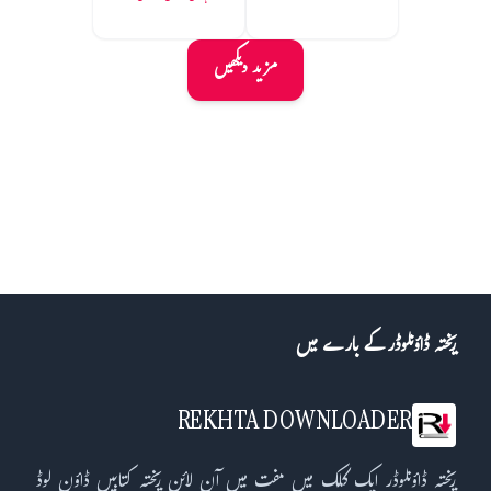
مزید دیکھیں
ریختہ ڈاؤنلوڈر کے بارے میں
REKHTA DOWNLOADER
ریختہ ڈاؤنلوڈر ایک کلک میں مفت میں آن لائن ریختہ کتابیں ڈاؤن لوڈ