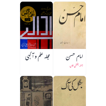
امام حسن
مجلہ علم و آگہی
الہ بخش خاں