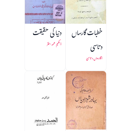
خطبات گارساں
دنیا کی حقیقت
دتاسی
حکیم محمد اختر
گارساں دتاسی