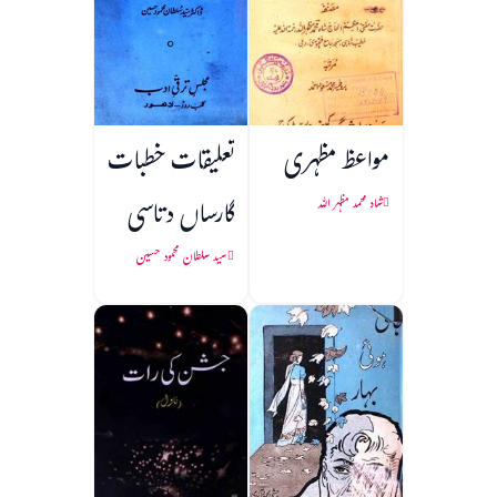
مواعظ مظہری
تعلیقات خطبات
گارساں دتاسی
شاہ محمد مظہر اللہ
سید سلطان محمود حسین