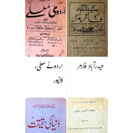
حیدرآباد فارمر
اردوئے معلی،
کانپور