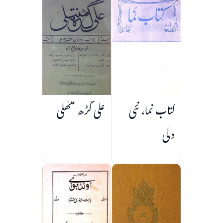
کتاب نما، نئی
علی گڑھ منتھلی
دلی