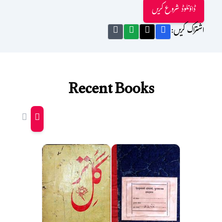
ڈاؤنلوڈ شروع کریں
اشتراک کریں:
Recent Books