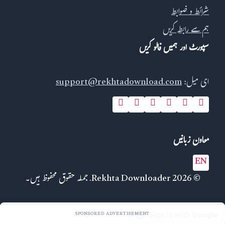
شرائط و ضوابط
ہم سے رابطہ کریں
سپورٹ اور ہمیں فالو کریں
ای میل:
support@rekhtadownload.com
معاون زبانیں
EN
© 2026 Rekhta Downloader. جملہ حقوق محفوظ ہیں۔
SPONSORED ADVERTISEMENT