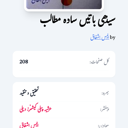
سیدھی باتیں سادہ مطالب
by
انیس اشفاق
کل صفحات:
208
زمرہ:
تحقیق و تنقید
پبلشر:
عرشیہ پبلی کیشنز، دہلی
معاون:
انیس اشفاق