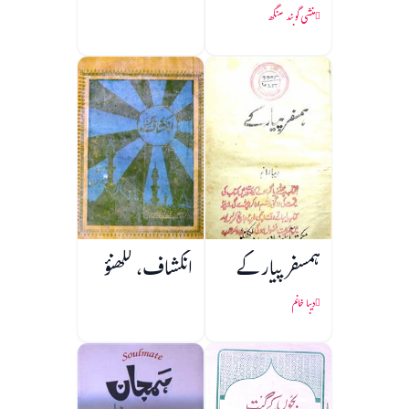
منشی گوبند سنگھ
ہمسفر پیار کے
انکشاف، لکھنؤ
دیبا خانم