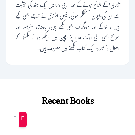
نگاری' کے شائع ہونے کے بعد ادبی دنیا میں ایک ناقد کی حیثیت
سے ان کی پہچان مستحکم ہوئی۔انیس اشفاق نے ترجمے بھی کیے
ہیں ، خاکے اور مونوگراف بھی لکھے ہیں، رپورتاژ، سفرنامہ اور
سوانح بھی۔ فی الوقت وہ اپنے بچپن میں دیکھے ہوئے لکھنؤ کے
احوال و آثار پر ایک کتاب لکھنے میں مصروف ہیں۔
Recent Books