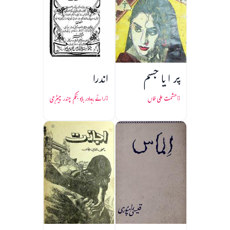
پر ا یا جسم
اندرا
حشمت علی خاں
رائے بہادر بابو بنکم چندر چیٹرجی