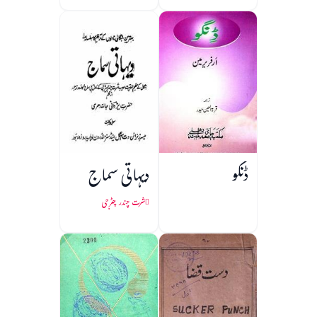
ڈنگو
دیہاتی سماج
شرت چندر چٹرجی