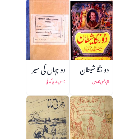
دو رنگا شیطان
دو جہاں کی سیر
چالس گارلوس
مس ماری کورلّی