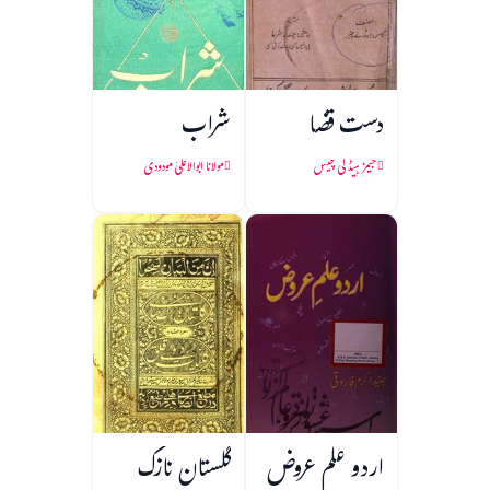
دست قضا
شراب
جیمز ہیڈلی چیس
مولانا ابوالاعلیٰ مودودی
اردو علم عروض
گلستان نازک