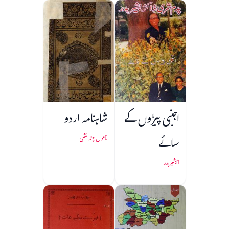
اجنبی پیڑوں کے
شاہنامہ اردو
سائے
مول چند منشی
بشیر بدر