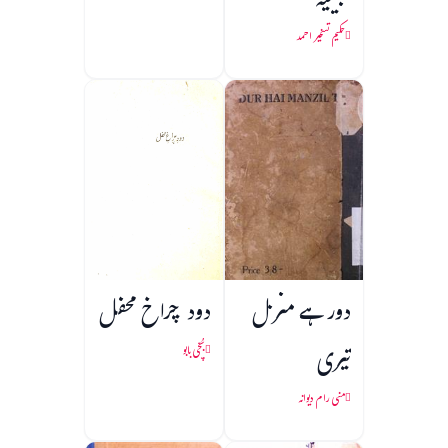
طبیعیہ
حکیم تسخیر احمد
دور ہے منزل
دود چراخ محفل
تیری
بُچّی بابو
منی رام دیوانہ