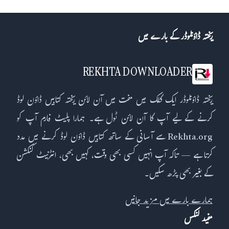
ریختہ ڈاؤنلوڈر کے بارے میں
REKHTA DOWNLOADER
ریختہ ڈاؤنلوڈر ایک کلک میں مفت میں آن لائن ریختہ کتابیں ڈاؤن لوڈ
کرنے کے لیے آپ کا آن لائن ٹول ہے۔ ہمارا پلیٹ فارم آپ کو
Rekhta.org سے آسانی کے ساتھ کتابیں ڈاؤن لوڈ کرنے میں مدد
کرتا ہے — تاکہ آپ انہیں کسی بھی وقت، کہیں بھی، انٹرنیٹ کنکشن
کے بغیر بھی پڑھ سکیں۔
ہمارے بارے میں مزید جانیں
مفید لنکس