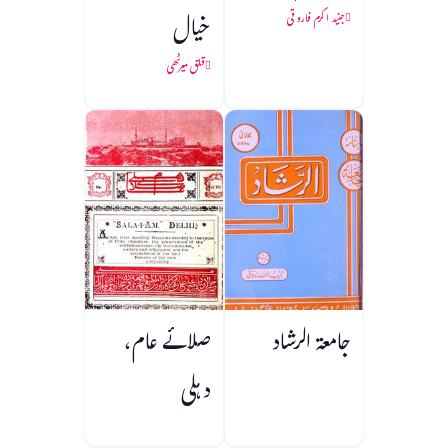
خیال
جنید اکرم فاروقی
قلق میرٹھی
جامعۃ الرشاد
صلائے عام،
دہلی