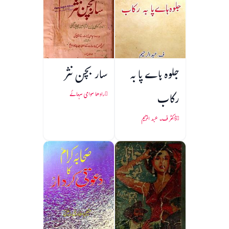
جلوہ ہاے پا به
سار بچن نثر
رکاب
رادھا سوامی سہائے
ڈاکٹر ف۔ عبد الرحیم