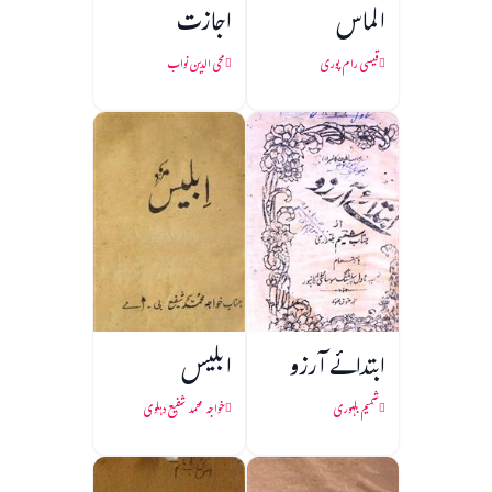
الماس
اجازت
قیسی رام پوری
محی الدین نواب
ابتدائے آرزو
ابلیس
شمیم بلہوری
خواجہ محمد شفیع دہلوی