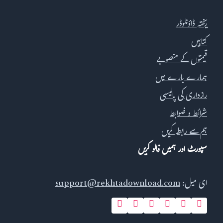
ریختہ ڈاؤنلوڈر
کتابیں
قیمتوں کے منصوبے
ہمارے بارے میں
رازداری کی پالیسی
شرائط و ضوابط
ہم سے رابطہ کریں
سپورٹ اور ہمیں فالو کریں
ای میل:
support@rekhtadownload.com