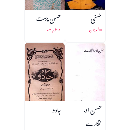
حُسنیٰ
حسن پرست
افسر جمالی
نامعلوم مصنف
حسن اور
جادو
انگارے