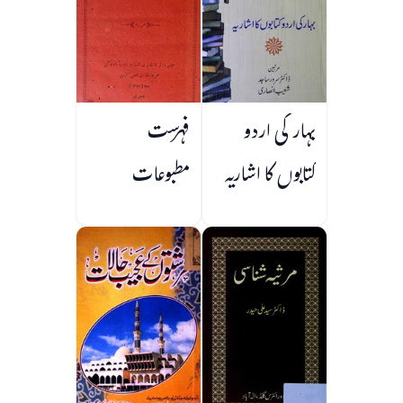
بہار کی اردو
فہرست
کتابوں کا اشاریہ
مطبوعات