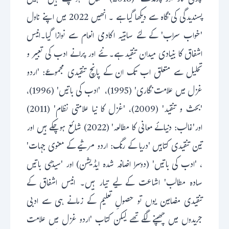
'پری ناز اور پرندے' (2018) شائع ہو چکے ہیں جنہیں
پسندیدگی کی نگاہ سے دیکھا گیا ہے ۔ انھیں 2022 میں اپنے ناول
'خواب سراب' کے لئے ساہتیہ اکادمی انعام سے نوازا گیا۔انیس
اشفاق کا بنیادی میدان تنقید ہے۔ نئے اور پرانے ادب کی تعبیر و
تحلیل سے متعلق اب تک ان کے پانچ تنقیدی مجموعے: 'اردو
غزل میں علامت نگاری' (1995)، 'ادب کی باتیں' (1996)،
'بحث و تنقید' (2009)، 'غزل کا نیا علامتی نظام' (2011)
اور'غالب: دنیائے معانی کا مطالعہ' (2022) شائع ہوچکے ہیں اور
تین تنقیدی کتابیں 'دریا کے رنگ: اردو مرثیے کے معنوی جہات'
، 'ادب کی باتیں' (دوسرا اضافہ شدہ ایڈیشن) اور 'سیدھی باتیں
سادہ مطالب' اشاعت کے لیے تیار ہیں۔ انیس اشفاق کے
تنقیدی مضامین یوں تو حصولِ تعلیم کے زمانے ہی سے ادبی
جریدوں میں چھپنے لگے تھے لیکن کتاب 'اردو غزل میں علامت