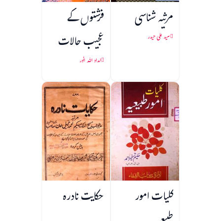
مرثیہ شناسی
فرشتوں کے
عجیب حالات
سید علی حیدر
امداد اللہ انور
کلیات امور
حکایت نادرہ