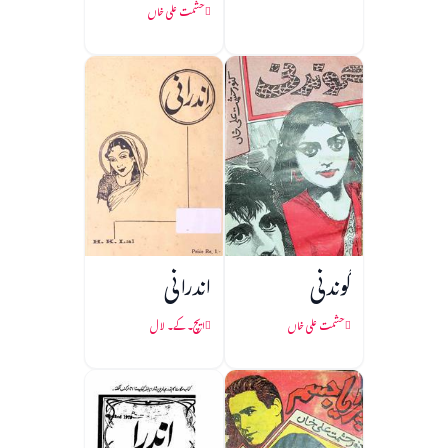
حشمت علی خاں
گوندنی
اندرانی
حشمت علی خاں
ایچ۔ کے۔ لال