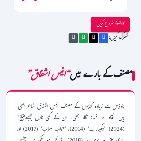
ڈاؤنلوڈ شروع کریں
اشتراک کریں:
مصنف کے بارے میں
“انیس اشفاق”
چوبیس سے زیادہ کتابوں کے مصنف انیس اشفاق شاعر بھی
ہیں، نقاد اور افسانہ نگار بھی۔ ان کے کئی ناول جیسے'ہیچ'
(2024) 'دکھیارے' (2014)، 'خواب سراب' (2017) اور