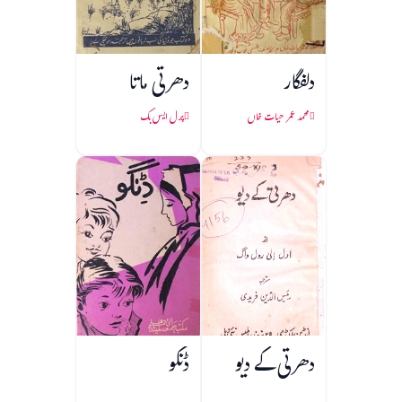
دلفگار
دھرتی ماتا
محمد عمر حیات خاں
پرل ایس بک
دھرتی کے دیو
ڈنگو