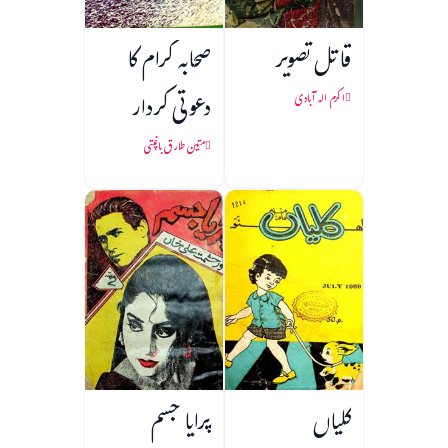
قاتل تصویر
صحابہ کرام کا
دعوتی کردار
اکرم الہ آبادی
متین طارق باغپتی
کلیاں
پرایا جسم