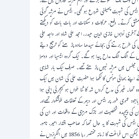
و اس وقت تک لکھنؤ کے بڑے اور اہم مرثیہ نگاروں میں تھے،
 میر انیس کی شہرت پھیلنی شروع ہو گئی۔ انیس نے مرثیہ گوئی
 کی مشق کرتے۔ وضع، حرکات و سکنات اور بات بات کو دیکھتے
ے آخری نوابوں غازی الدین حیدر، امجد علی شاہ اور واجد علی
ن کی طرح برتنے کی بجائے سیدھا سادہ پڑھنے کو ترجیح دیتے
کے الگ الگ مداح پیدا ہو گئے۔ ایک گروہ انیسیا اور دوسرا
کسی مجلس میں مرثیہ نہیں پڑھتے تھے۔ صرف ایک بار شاہی
ائے اپنے بھائی مونس کا لکھا ہوا حضرت علی کی شان میں ایک
ھا۔ غیر کی مدح کروں شہ کا ثنا خواں ہو کرمجرئی اپنی ہوا
 عمومی طور پر انیس اور دبیر کے تعلقات خوشگوار تھےاور
ن کی پیچیدہ شخصیت اور نازک مزاجی کے واقعات اور ان کی
 انیس کی شہرت کا یہ حال تھا کہ صاحب اقتدار امیر، نامور
شہزادے اور عالی خاندان نواب زادے ان کے گھر پر جمع ہوتے اور نذرانے پیش کرتے۔ اس طرح ان کی آمدنی گھر بیٹھے ہزاروں تک پہنچ جاتی لیکن اس فراغت کا زمانہ مختصر رہا 1856 میں انگریزوں نے