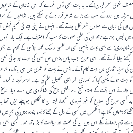
ن(مصنف مثنوی سحر البیان)تھے۔ یہ بات بھی قابل غور ہے کہ اس خاندان کے شاعر
و انیس مرثیہ میں اردو کے سب سے بڑے شاعر قرار دئے جا سکتے ہیں۔ شاعروں کے گھر
ں ان کی زبان سے موزوں شعر نکل جاتے تھے۔ انہوں نے اپنی ابتدائی تعلیم فیض آب
 نہیں ہوتا ہے تاہم ان کی علمی معلومات کا سب کو اعتراف ہے۔ ایک بار انہوں 
بھاشا(ہندی) سے بھی بہت دلچسپی تھی اور تلسی و ملک محمد جائسی کے کلام سے بخوبی 
جھنے جایا کرتے تھے۔ اسی طرح جب پاس پڑوس میں کسی کی موت ہو جاتی تھی تو وہ ا
ان کی مرثیہ نگاری میں بہت کام آئے۔ انیس نے بہت کم عمری میں ہی باقاعدہ ش
و بہت ہوئے لیکن کہا کہ تمہاری عمر ابھی تحصیل علم کی ہے۔ ادھر توجہ نہ کر
میں والد نے اس وقت کے استاد شیخ امام بخش ناسخ کی شاگردی میں دے دیا۔ ناس
م پر کسی طرح کی اصلاح کو غیر ضروری سمجھا، البتہ ان کا تخلص جو پہلے حزیں تھا ب
نے کادھواں لگتا ہے آنکھوں میں کسی کے دل کے جلنے کاتیرہ چودہ برس کی عمر میں ان
 قدم بڑھانے لگے اس میں ان کی محنت اور ریاضت کا بڑا ہاتھ تھا۔ کبھی کبھی وہ خود