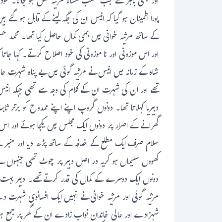
اور تبھی باہر نکلتے جب حسب منشاء مرثیہ مکمل ہو جاتا۔ خود
پورا اطمینان ہو گیا کہ انیس ان کی جگہ لینے کے قابل ہو گئے
کے ساتھ مرثیہ خوانی میں بھی کمال حاصل کیا تھا۔ محمد حسی
اور اس موزونی اور نا موزونی کی خود اصلاح کرتے۔ کہا جاتا ک
شاہ کے زمانہ میں انیس نے مرثیہ گوئی میں بے پناہ شہرت حا
تھے اور ان کی شہرت ان کے کلام کی وجہ سے تھی جبکہ انیس ن
دبیریا کہلاتا تھا۔ دونوں گروپ اپنے اپنے ممدوح کو برت
گھرانے کے اصرار پر دونوں ایک مجلس میں یکجا ہوئے اور اس م
سلام صرف ایک مطلع کے اضافہ کے ساتھ پڑھ دیا اور منبر سے 
کھووں سلیماں ہو کریہ در اصل دبیر پر چوٹ تھی جنہوں نے 
دونوں ایک دوسرے کے کمال کی قدر کرتے تھے۔ دبیر بہت منک
مرثیہ گوئی اور مرثیہ خوانی نے انہیں ایک افسانوی شہرت دے