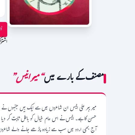
ڈا
اشترا
مصنف کے بارے میں
“میر انیس”
میر ببر علی انیس ان شاعروں میں سے ایک ہیں جنہوں نے ارد
حسن کا ہے۔ انیس نے اس عام خیال کو باطل ثابت کر دیا ا