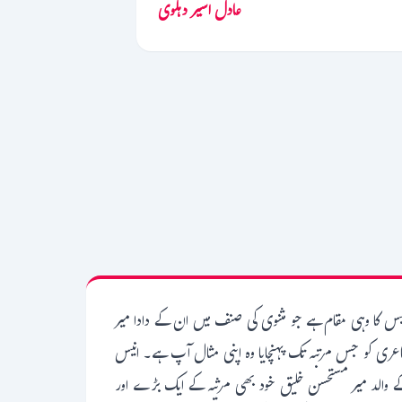
عادل اسیر دہلوی
نیس کا وہی مقام ہے جو مثنوی کی صنف میں ان کے دادا میر
عری کو جس مرتبہ تک پہنچایا وہ اپنی مثال آپ ہے۔ انیس
میر ببر علی انیس 1803 میں فیض آباد میں پیدا ہوئے، ان کے والد میر مستحسن خلیق خود بھی مرثیہ کے ایک بڑے اور