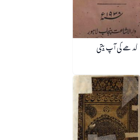
گدھے کی آپ بیتی