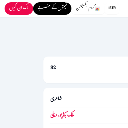
قیمتوں کے منصوبے
لاگ ان کریں
UR
کروم ایکسٹینشن
82
شاعری
ملک بکڈپو، دہلی