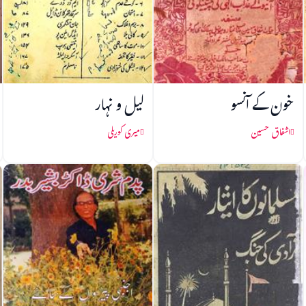
خون کے آنسو
لیل و نہار
اشفاق حسین
میری کوریلی