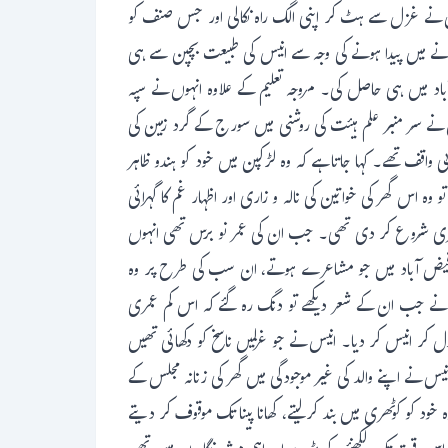
وں نے غزل سے ہٹ کر اپنی الگ راہ نکالی اور جس صنف کو
انے میں پیدا ہونے کی وجہ سے انیس کی طبیعت بچپن سے ہی
اد میں ہی حاصل کی۔ مروجہ تعلیم کے علاوہ انہوں نے سپہ
نے سر منبر علم ہیئت کی روشنی میں سورج کے گرد زمین کی
واقف تھے۔ کہا جاتا ہے کہ وہ لڑکپن میں خود کو ہندو ظاہر
س گھر کی خواتین کی نالہ و زاری اور اظہار غم کا گہرائی
اعری شروع کر دی تھی۔ جب ان کی عمر نو برس تھی انہوں
و۔ فیض آباد میں جو مشاعرے ہوتے، ان سب کی طرح پر وہ
خ نے جب ان کے شعر دیکھے تو دنگ رہ گئے کہ اس کم عمری
دل کر انیس کر دیا۔ انیس نے جو غزلیں ناسخ کو دکھائی تھیں
یس نے اپنے والد کی غیر موجودگی میں گھر کی زنانہ مجلس کے
 کو کوٹھری میں بند کر لیتے، کھانا پینا تک موقوف کر دیتے