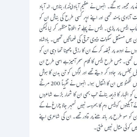
پر مجبور ہو گئے۔ انہوں نے عظیم آباد(پٹنہ)، بنارس، الہ آباد
ت آزادی پسند تھی اور اپنے اوپر کسی طرح کی بندش ان کو
اب انیس پر پڑی۔ انیس نے پہلے تو اخلاقاً منظور کر لیا لیکن
کان میں مستقل سکونت دنیوی ترقی کی ضمانتیں تھیں۔ بادشاہ
ں نے اودھ پر قبضہ کر کے ان کا رزق چھینا تھا وہی ان کو
شامل تھی۔ جس طرح انیس کا کلام سحر آمیز ہے اسی طرح ان
ہل مجلس پر جادو کر دیتے تھے اور لوگوں کو تن بدن کا ہوش
نہیں رہتا تھا۔ مرثیہ خوانی میں ان سے بڑھ کر ماہر کوئی نہیں پیدا ہوا۔ آخری عمر میں انہوں نے مرثیہ خوانی بہت کم کر دی تھی۔ 1874 ء میں لکھنؤ میں ان کا انتقال ہوا۔ انہوں نے تقریباً 200 مرثئے
رثیہ کی بجائے غزل کو اظہار کا ذریعہ بناتے تب بھی ان کا شمار بڑے شاعروں
آبگینوں کوانیس دم کا بھروسہ نہیں ٹھہر جاؤ چراغ لے کے
ون کو سو طرح پر باندھنے پر قادر تھے۔ ان کی شاعری اپنے
 میں کوئی مثال نہیں ملتی۔