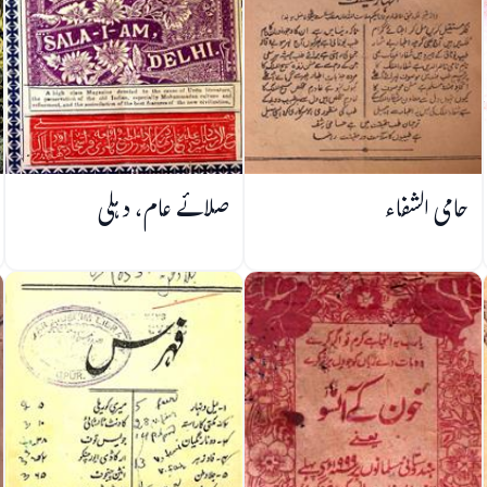
حامی الشفاء
صلائے عام، دہلی