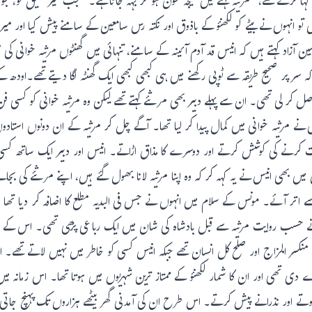
 کہا کرتے تھے، "مرثیہ کہنے میں کلیجہ خون ہو کر بہہ جاتا ہے۔" جب میر خلیق کو، ج
 ہیں تو انہوں نے بیٹے کو لکھنؤ کے باذوق اور نکتہ رس سامعین کے سامنے پیش کیا اور
ن آزاد کہتے ہیں کہ انیس قد آدم آئینہ کے سامنے، تنہائی میں گھنٹوں مرثیہ خوانی
ہ سر پر صحیح طریقہ سے ٹوپی رکھنے میں ہی کبھی کبھی ایک گھنٹہ لگا دیتے تھے۔اودھ ک
صل کر لی تھی۔ ان سے پہلے دبیر بھی مرثئے کہتے تھے لیکن وہ مرثیہ خوانی کو کسی ف
ے مرثیہ خوانی میں کمال پیدا کر لیا تھا۔ آگے چل کر مرثیہ کے ان دونوں استادوں 
ر ثابت کرنے کی کوشش کرتے اور دوسرے کا مذاق اڑاتے۔ انیس اور دبیر ایک ساتھ 
یں بھی انیس نے یہ کہہ کر کہ وہ اپنا مرثیہ لانا بھول گئے ہیں، اپنے مرثئے کی بج
اتر آئے۔ مونس کے سلام میں انہوں نے جس فی البدیہ مطلع کا اضافہ کر دیا تھا وہ ت
حسب روایت مرثیہ سے قبل بادشاہ کی شان میں ایک رباعی پڑھی تھی۔ اس کے باجود
سر المزاج اور صلح کل انسان تھے جبکہ انیس کسی کو خاطر میں نہیں لاتے تھے۔ ا
 دی تھی اور ان کا شمار لکھنؤ کے ممتاز ترین شہریوں میں ہوتا تھا۔ اس زمانہ میں