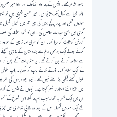
نامور شاعر تھے۔ انیس کے پر دادا ضاحک اور دادا میر حس
ہاتھ لگایا اسے کمال تک پہنچا دیا۔ میر حسن مثنوی میں ت
موزوں تھی اور چار پانچ برس کی ہی عمر میں کھیل کھیل می
گری میں بھی مہارت حاصل کی۔ ان کا شمار علماء کی صف میں
گردش کو ثابت کر دیا تھا۔ ان کو عربی اور فارسی کے علاوہ 
کرتے ہوئے ایک برہمن عالم سے ہندوستان کے مذہبی صحیفے سم
سے مطالعہ کرنے جایا کرتے تھے۔ یہ مشاہدات آگے چل کر 
نے ایک سلام کہا۔ ڈرتے ڈرتے باپ کو دکھایا۔ باپ خوش ت
غزل لکھتے لیکن پڑھتے نہیں تھے۔ تیرہ چودہ برس کی عمر 
میں لڑکا اتنے استادانہ شعر کہتا ہے۔ انہوں نے انیس کے کلا
ان میں ایک شعر یہ تھا۔سبب ہم پر کھلا اس شوخ کے آنسو نکل
لئے ایک مسدس لکھا۔ اس کے بعد وہ رثائی شاعری میں تیزی سے