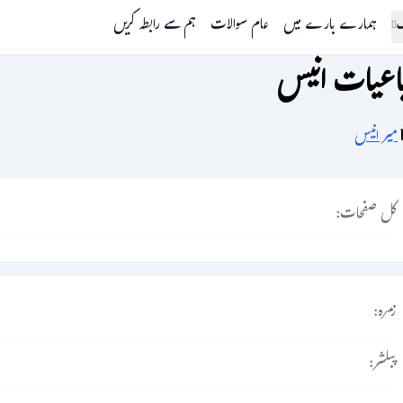
گ
ہمارے بارے میں
عام سوالات
ہم سے رابطہ کریں
اعیات انیس
میر انیس
کل صفحات:
زمرہ:
پبلشر: