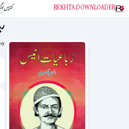
REKHTA DOWNLOADER
کتابیں
لو
رب
by