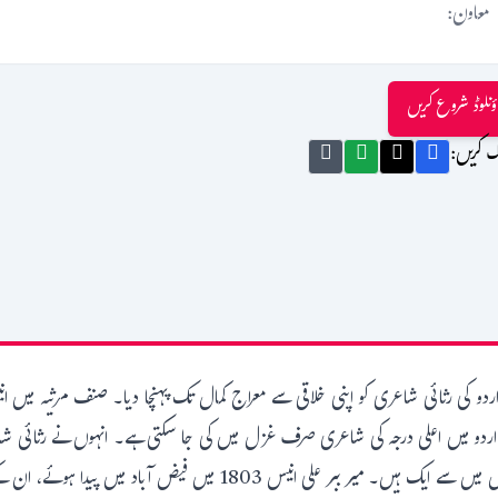
معاون:
ؤنلوڈ شروع کریں
ک کریں:
و کی رثائی شاعری کو اپنی خلاقی سے معراج کمال تک پہنچا دیا۔ صنف مرثیہ میں ا
ردو میں اعلی درجہ کی شاعری صرف غزل میں کی جا سکتی ہے۔ انہوں نے رثائی شا
آج بھی اردو میں سب سے زیادہ پڑھے جانے والے شاعروں میں سے ایک ہیں۔ 