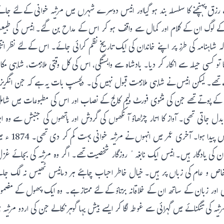
ھے رزق پہنچنے کا سلسلہ بند ہو گیااور انیس دوسرے شہرں میں مرثیہ خوانی کے لئے جانے 
ور کے لوگ ان کے کلام اور کمال سے واقف ہو کر اس کے مداح بن گئے۔ انیس کی طبیع
کہ شاہنامہ کی طرز پر اپنے خاندان کی ایک تاریخ نظم کرائی جائے۔ اس کے لئے نظر انتخ
تو کسی حیلہ سے انکار کر دیا۔ بادشاہ سے وابستگی، اس کی کل وقتی ملازمت، شاہی م
 تھے۔ لیکن انیس نے شاہی ملازمت قبول نہیں کی۔ دلچسپ بات یہ ہے کہ جن انگریزو
سن کے پوتے تھے جن کی مثنوی فورٹ ولیم کالج کے نصاب اور اس کی مطبوعات میں 
 بدل جاتی تھی۔ آواز کا اتار چڑھاؤ آنکھوں کی گردش اور ہاتھوں کی جنبش سے وہ ا
 اس کے علاوہ تقریباً 600 رباعیاں بھی ان کی یادگار ہیں۔ انیس ایک نابغہ ٔ روزگار شخصیت تھے۔ اگر وہ م
خاص و عام کی زباں پر ہیں۔ خیال خاطر احباب چاہئے ہر دمانیس ٹھیس نہ لگ جائے 
ری اور زبان کے ساتھ ان کے خلاقانہ برتاؤ کے لئے ممتاز ہے۔ وہ ایک پھول کے مضم
ہ کی تنگنائے میں گہرائی سے غوطہ لگا کر ایسے بیش بہا گوہر نکالے جن کی اردو مرثیہ