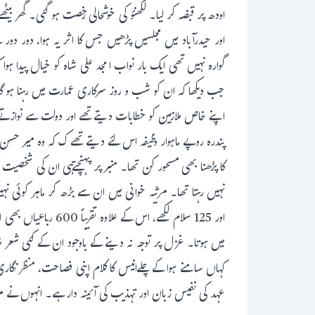
اودھ پر قبضہ کر لیا۔ لکھنؤ کی خوشحالی رخصت ہو گئی۔ گھر بیٹ
اور حیدرآباد میں مجلسیں پڑھیں جس کا اثر یہ ہوا، دور د
گوارہ نہیں تھی ایک بار نواب امجد علی شاہ کو خیال پیدا ہوا 
جب دیکھا کہ ان کو شب و روز سرکاری عمارت میں رہنا ہو گا 
اپنے خاص ملازمین کو خطابات دیتے تھے اور دولت سے نوازتے
پندرہ روپے ماہوار وظیفہ اس لئے دیتے تھے ک کہ وہ میر ح
کا پڑھنا بھی مسحور کن تھا۔ منبر پر پہنچتےہی ان کی شخصیت
اور 125 سلام لکھے،
میں ہوتا۔ غزل پر توجہ نہ دینے کے باوجود ان کے کئی شعر 
کہاں سامنے ہوا کے چلےانیس کا کلام اپنی فصاحت، منظر نگا
عہد کی نفیس زبان اور تہذیب کی آئینہ دار ہے۔ انہوں نے مرثی