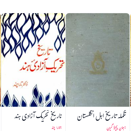
تکملہ تاریخ اہل انگلستان
تاریخ تحریک آزادی ہند
جان ریچرڈ گرین
تارا چند