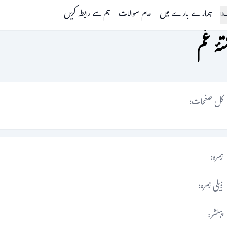
گ
ہمارے بارے میں
عام سوالات
ہم سے رابطہ کریں
تۂ غم
کل صفحات:
زمرہ:
ذیلی زمرہ:
پبلشر: