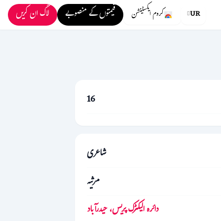
قیمتوں کے منصوبے
لاگ ان کریں
UR
کروم ایکسٹینشن
16
شاعری
مرثیہ
دائرہ الیکٹرک پریس، حیدرآباد