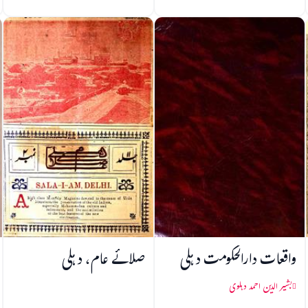
واقعات دارالحکومت دہلی
صلائے عام، دہلی
بشیر الدین احمد دہلوی