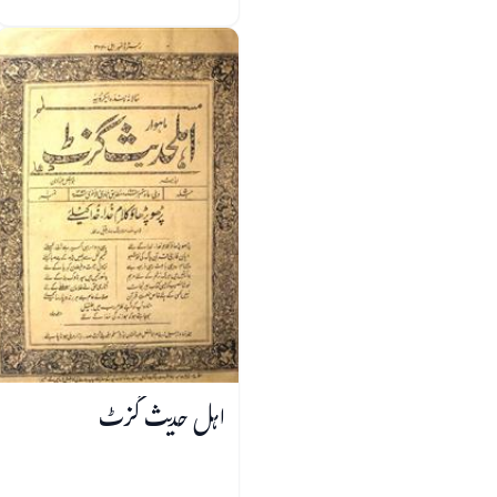
اہل حدیث گزٹ