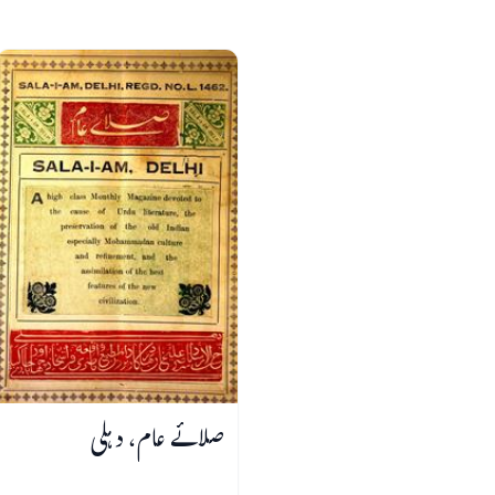
صلائے عام، دہلی