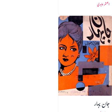
محشر عابدی
جان بہار