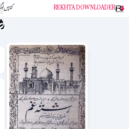
REKHTA DOWNLOADER
کتابیں
لو
رش