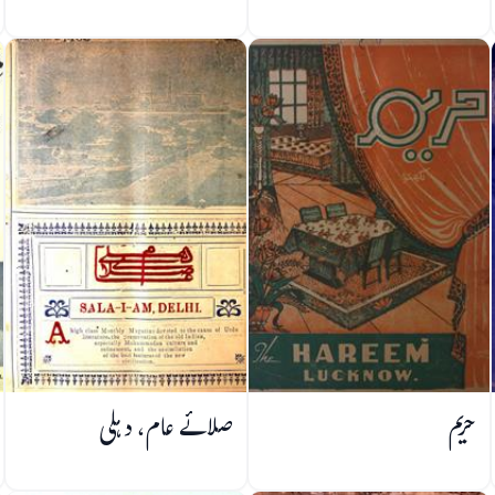
حریم
صلائے عام، دہلی