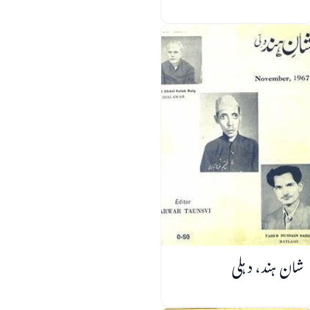
شان ہند، دہلی