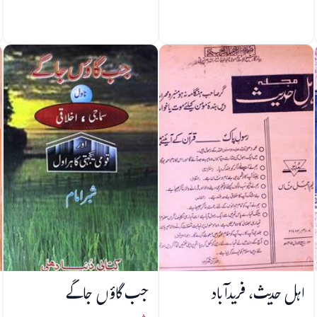
اہل حدیث، فریدآباد
جب گاؤں جاگے