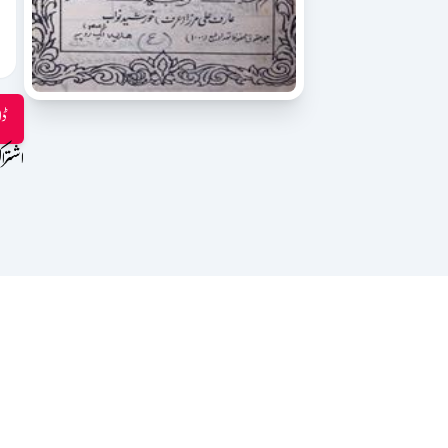
ڈا
اشترا