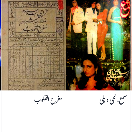
شمع، نئی دہلی
مفرح القلوب