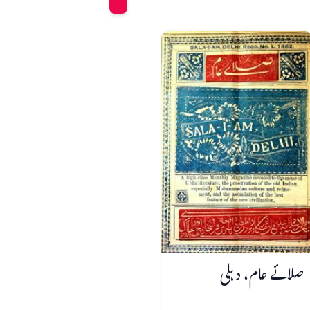
صلائے عام، دہلی