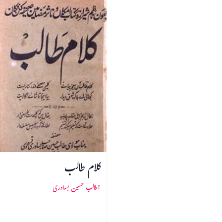
کلام طالب
طالب حسین بساوری