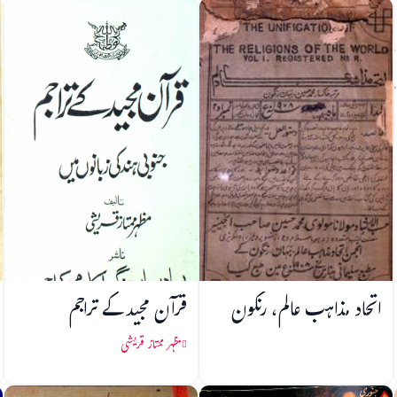
اتحاد مذاہب عالم، رنگون
قرآن مجید کے تراجم
مظہر ممتاز قریشی