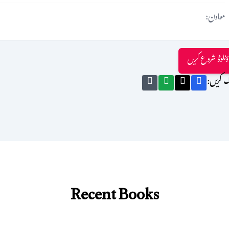
معاون:
ؤنلوڈ شروع کریں
ک کریں:
Recent Books