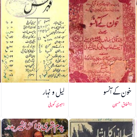
خون کے آنسو
لیل و نہار
اشفاق حسین
میری کوریلی