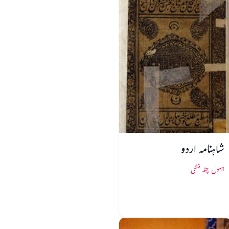
شاہنامہ اردو
مول چند منشی