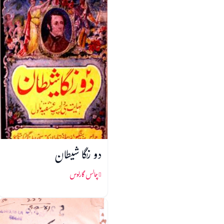
دو رنگا شیطان
چالس گارلوس