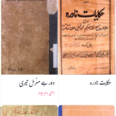
حکایت نادرہ
دور ہے منزل تیری
منی رام دیوانہ