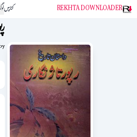
REKHTA DOWNLOADER
کتابیں
لو
رپ
by