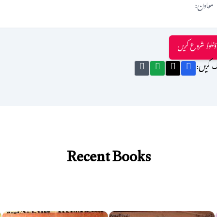
معاون:
ؤنلوڈ شروع کریں
ک کریں:
Recent Books