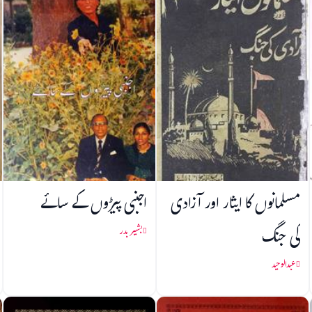
مسلمانوں کا ایثار اور آزادی
اجنبی پیڑوں کے سائے
کی جنگ
بشیر بدر
عبدالوحید