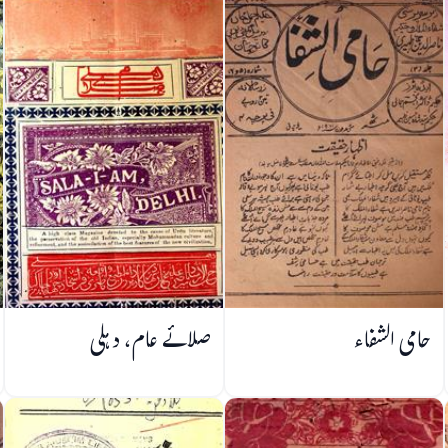
حامی الشفاء
صلائے عام، دہلی