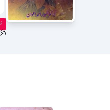
ڈا
اشترا