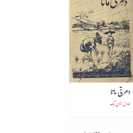
دھرتی ماتا
پرل ایس بک