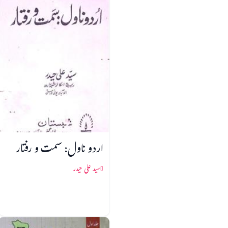
اردو ناول: سمت و رفتار
سید علی حیدر