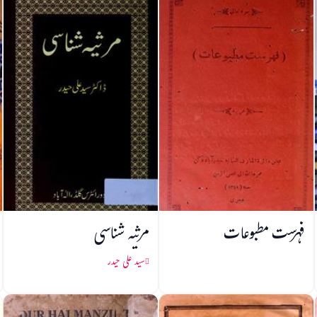
فہرست مطبوعات
مرثیہ شناسی
سید علی حیدر