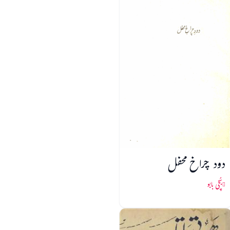
دود چراخ محفل
بُچّی بابو