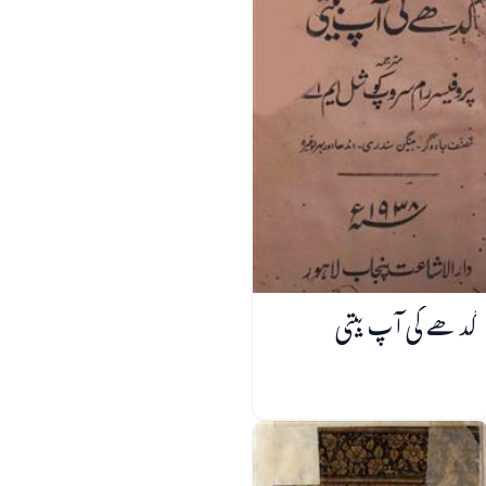
گدھے کی آپ بیتی