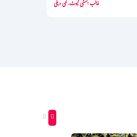
غالب انسٹی ٹیوٹ، نئی دہلی