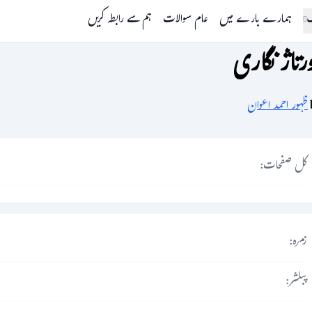
گ
ہمارے بارے میں
عام سوالات
ہم سے رابطہ کریں
ورتاژ نگاری
ظہور احمد اعوان
کل صفحات:
زمرہ:
پبلشر: