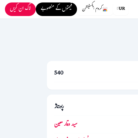
قیمتوں کے منصوبے
لاگ ان کریں
UR
کروم ایکسٹینشن
540
رپورتاژ
سید وقار معین