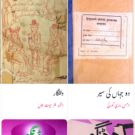
دو جہاں کی سیر
دلفگار
مس ماری کورلّی
محمد عمر حیات خاں