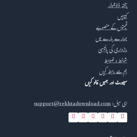
ریختہ ڈاؤنلوڈر
کتابیں
قیمتوں کے منصوبے
ہمارے بارے میں
رازداری کی پالیسی
شرائط و ضوابط
ہم سے رابطہ کریں
سپورٹ اور ہمیں فالو کریں
ای میل:
support@rekhtadownload.com