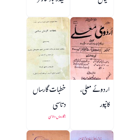
کلیاں
حیدرآباد فارمر
اردوئے معلی،
خطبات گارساں
کانپور
دتاسی
گارساں دتاسی