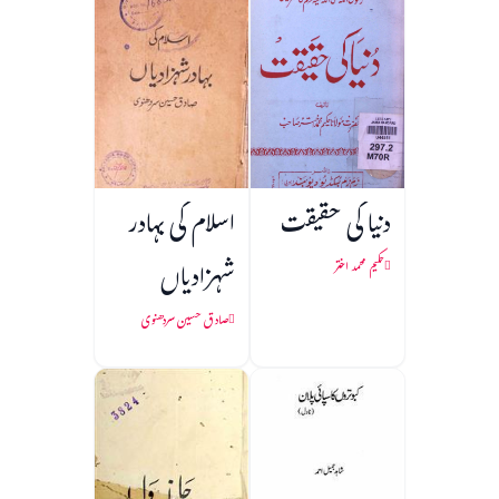
دنیا کی حقیقت
اسلام کی بہادر
شہزادیاں
حکیم محمد اختر
صادق حسین سردھنوی