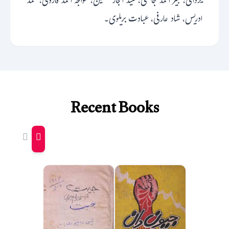
یزدانی، کبیر احمد جائسی، سید اعجاز حسین، خواجہ احمد فاروقی، محمد
ادریس، شاد عارفی، عبادت بریلوی۔
Recent Books