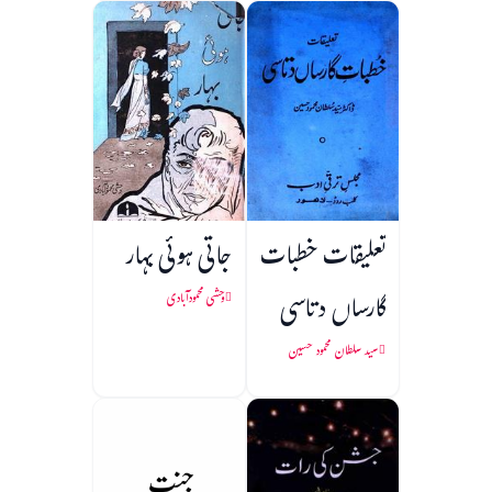
تعلیقات خطبات
جاتی ہوئی بہار
گارساں دتاسی
وحشی محمودآبادی
سید سلطان محمود حسین