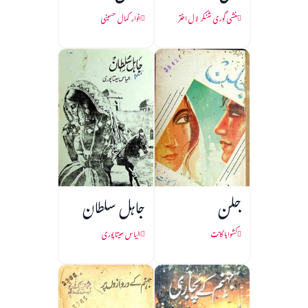
منشی گوری شنکر لال اختر
انوار کمال حسینی
جلن
جاہل سلطان
کشواہا کانت
الیاس سیتا پوری