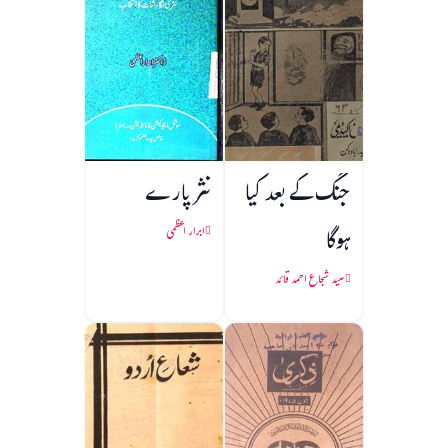
جنگ کے بعد کیا
نثر پارے
ہوگا
ابرار اعظمی
سید شجاع احمد قائد