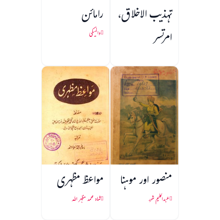
تہذیب الاخلاق،
رامائن
امرتسر
والمیکی
منصور اور موہنا
مواعظ مظہری
عبدالحلیم شرر
شاہ محمد مظہر اللہ