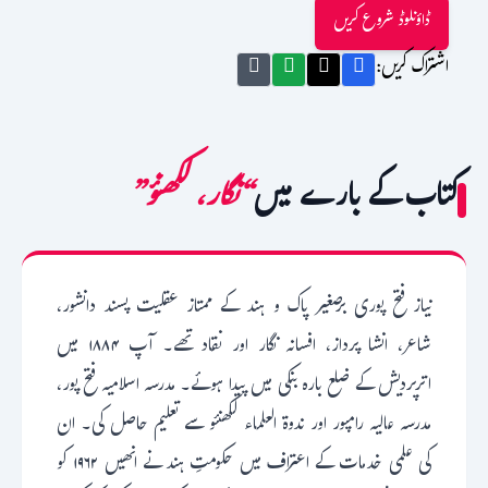
ڈاؤنلوڈ شروع کریں
اشتراک کریں:
کتاب کے بارے میں
“نگار، لکھنؤ”
نیاز فتح پوری برصغیر پاک و ہند کے ممتاز عقلیت پسند دانشور،
شاعر، انشا پرداز، افسانہ نگار اور نقاد تھے۔ آپ ۱۸۸۴ میں
اترپردیش کے ضلع بارہ بنکی میں پیدا ہوئے۔ مدرسہ اسلامیہ فتح پور،
مدرسہ عالیہ رامپور اور ندوۃ العلماء لکھنئو سے تعلیم حاصل کی۔ ان
کی علمی خدمات کے اعتراف میں حکومتِ ہند نے انھیں ۱۹۶۲ کو