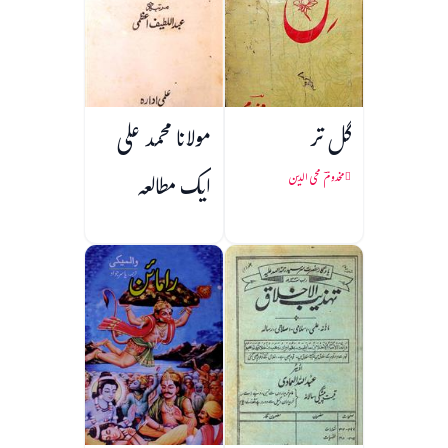
گل تر
مولانا محمد علی
ایک مطالعہ
مخدومؔ محی الدین