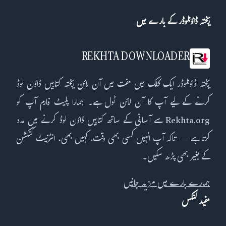
ریختہ ڈاؤنلوڈر کے بارے میں
REKHTA DOWNLOADER
ریختہ ڈاؤنلوڈر ایک کلک میں مفت میں آن لائن ریختہ کتابیں ڈاؤن لوڈ
کرنے کے لیے آپ کا آن لائن ٹول ہے۔ ہمارا پلیٹ فارم آپ کو
Rekhta.org سے آسانی کے ساتھ کتابیں ڈاؤن لوڈ کرنے میں مدد
کرتا ہے — تاکہ آپ انہیں کسی بھی وقت، کہیں بھی، انٹرنیٹ کنکشن
کے بغیر بھی پڑھ سکیں۔
ہمارے بارے میں مزید جانیں
مفید لنکس