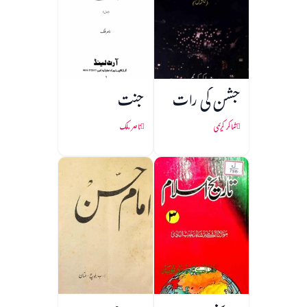
جشن کی رات
جنت
شاکر کریمی
ناصر ملک