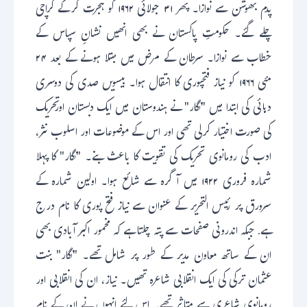
پدم بھوشن سے نوازا۔ پھر ۳۱ جولائی ۱۹۶۲ کو ہجرت کرکے کراچی
چلے گئے۔ حکومتِ پاکستان نے بھی انھیں نشانِ سپاس کے
خطاب سے نوازا۔ سرطان کے مرض میں مبتلا ہونے کے بعد ۲۴
مئی ۱۹۶۶ کو نیاز فتحپوری کا انتقال ہوا۔ بیسویں صدی کی دوسری
دہائی کی ابتدا میں "نگار" نے ہندوستان میں ایک دبستان اورتحریک
کی صورت اختیار کرلی تھی اور اس کے موضوعات اور اسلوب نثر،
ادب کی رومانوی تحریک کی تقویت کا باعث بنے۔ "نگار" کا پہلا
شمارہ فروری ۱۹۲۲ میں آگرہ سے شائع ہوا۔ اولین شمارہ کے
سرورق پر رئیس التحریر کے عنوان سے نیاز فتح پوری کا نام درج
ہے. جبکہ اندرونی صفحات سے پتہ چلتا ہے کہ مخمور اکبر آبادی بھی
ان کے ساتھ معاون مدیر کے طور پر شامل تھے۔ "نگار" بنت
عثمان ترکی کی ایک انقلابی شاعرہ تھیں۔ نیاز، ان کی انقلابی اور
رومانوی شاعری سے متاثر تھے۔ اس لئے انہوں نے ان کے نام