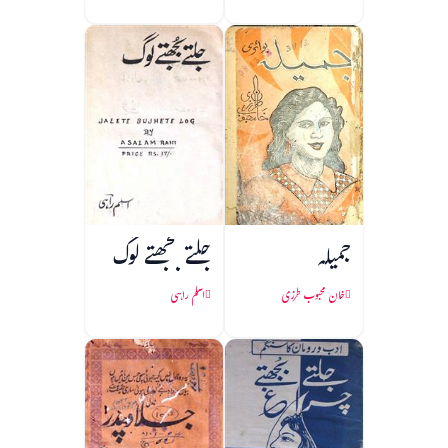
جمیلہ
جلتے بجھتے لوگ
خان محبوب طرزی
اسلم راہی