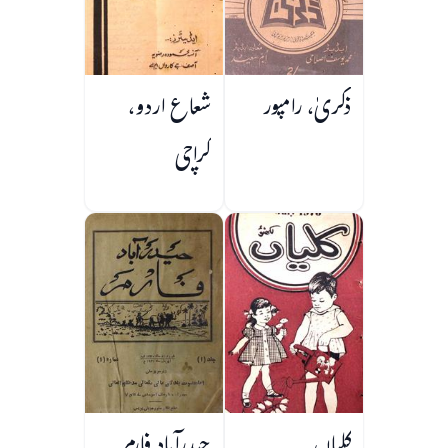
ذکریٰ، رامپور
شعاع اردو،
کراچی