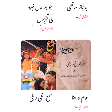
جانباز ساتھی
جواہر لال نہرو
کی تقریریں
وکیل نجیب
(1857 کی جنگ
جواہر لعل نہرو
آزادی)
جام و مینا
شمع، نئی دہلی
عبد المجید سالک