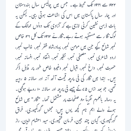
۱۹۲۲ سے ۱۹۶۶ تک محیط ہے۔ جس میں چالیس سال ہندوستان
اور چار سال پاکستان میں اس کی اشاعت ہوتی رہی۔ لیکن یہ
بات ذہن نشین کرنی لازمی ہے کہ آزادی تک دونوں ممالک کے
لوگ نگا ر سے مستفید ہوتے رہے۔نگار نے ۱۹۶۲ تک کل ۳۶ خاص
نمبر شائع کیے جن میں مومن نمبر، بہادرشاہ ظفر نمبر، غالب نمبر،
اردو شاعری نمبر، مصحفی نمبر، نظیر نمبر، انتقاد نمبر، افسانہ نمبر،
حسرت نمبر، داغ نمبر، اقبال نمبر وغیرہ خاص طور پر قابل ذکر
ہیں۔ ابتدا میں نگار کی فی پرچہ قیمت آٹھ آنہ اور سالانہ ۵ روپیہ
تھی، جو بعد ازاں ۷۵ نئے پیسے فی پرچہ اور سالانہ ۱۰ روپے ہوگئی۔
یہ رسالہ بالعموم تقریباً ۸۰ صفحات پر مشتمل تھا۔ "نگار" میں شائع
ہونے والے اہم نام کچھ یوں ہیں: مجنوں گورکھپوری، فراق
گورکھپوری، گیان چند جین، فرمان فتحپوری، سید احشام الدین، راز