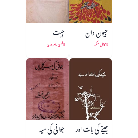
جیون دان
جیت
سیتل سنگھ
قیسی رام پوری
جینے کی بات اور
جوانی کی سیہ