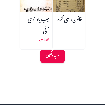
خاتون، علی گڑھ
جب یاد تری
آئی
ماہ ناز صبرینا
مزید دیکھیں