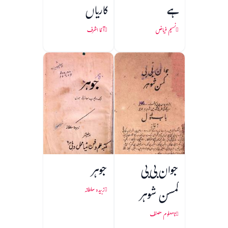
ہے
کاریاں
نسیم فیاض
آغا اشرف
جوان بی بی
جوہر
کمسن شوہر
زبیدہ سلطانہ
نامعلوم مصنف