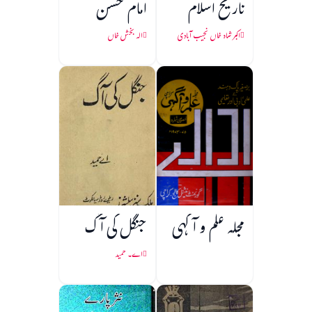
تاریخ اسلام
امام حسن
اکبر شاہ خاں نجیب آبادی
الہ بخش خاں
مجلہ علم و آگہی
جنگل کی آگ
اے۔ حمید