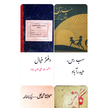
سب رس،
دفتر خیال
حیدرآباد
محمد حامد علی خان بہادر