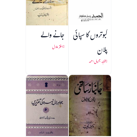
کبوتروں کا سپائی
جانے والے
پلان
اختر عادل
شاہد جمیل احمد