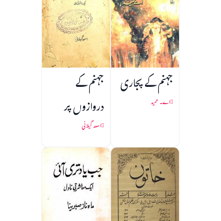
جہنم کے پجاری
جہنم کے
دروازوں پر
اے۔ حمید
اسعد گیلانی