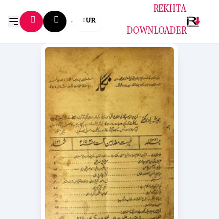
REKHTA
UR
DOWNLOADER