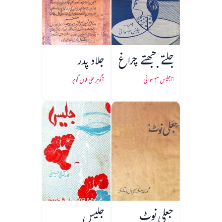
جلتے بجھتے چراغ
جلاد پدر
جلیس سہسوانی
گوہر علی خاں گوہر
جعلی نوٹ
جلیس