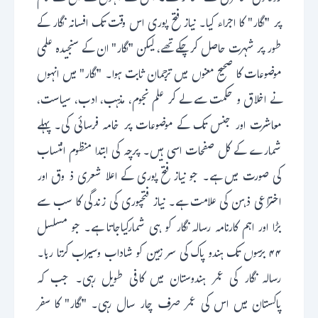
پر "نگار" کا اجراء کیا۔ نیاز فتح پوری اس وقت تک افسانہ نگار کے
طور پر شہرت حاصل کرچکے تھے، لیکن "نگار" ان کے سنجیدہ علمی
موضوعات کا صحیح معنوں میں ترجمان ثابت ہوا۔ "نگار" میں انہوں
نے اخلاق و حکمت سے لے کر علم نجوم، مذہب، ادب، سیاست،
معاشرت اور جنس تک کے موضوعات پر خامہ فرسائی کی۔ پہلے
شمارے کے کل صفحات اسی ہیں۔ پرچہ کی ابتدا منظوم انتساب
کی صورت میں ہے۔ جو نیاز فتح پوری کے اعلا شعری ذ وق اور
اختراعی ذہن کی علامت ہے۔ نیاز فتحپوری کی زندگی کا سب سے
بڑا اور اہم کارنامہ رسالہ نگار کو ہی شمارکیاجاتا ہے۔ جو مسلسل
۴۴ برسوں تک ہندو پاک کی سر زمین کو شاداب وسیراب کرتا رہا۔
رسالہ نگار کی عمر ہندوستان میں کافی طویل رہی۔ جب کہ
پاکستان میں اس کی عمر صرف چار سال رہی۔ "نگار" کا سفر