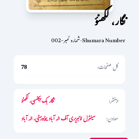
نگار، لکھنؤ
Shumara Number-شمارہ نمبر-002
کل صفحات:
78
پبلشر:
نگار بک ایجنسی، لکھنؤ
معاون:
سینٹرل لائبریری آف الہ آباد یونیورسٹی، الہ آباد