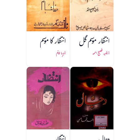
انتظار موسم گل
انتظار کا موسم
رضیہ فصیح احمد
دیبا خانم