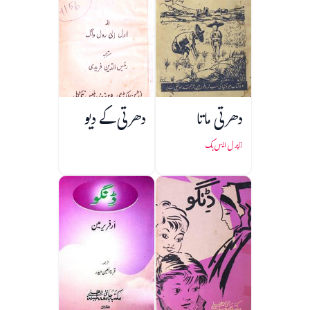
دھرتی ماتا
دھرتی کے دیو
پرل ایس بک