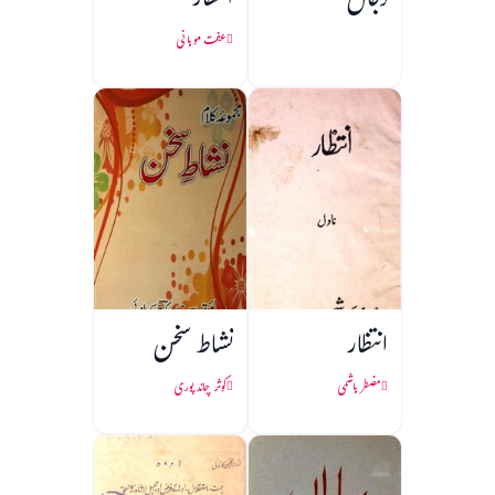
دجال
انتظار
عفت موہانی
انتظار
نشاط سخن
مضطر ہاشمی
کوثر چاند پوری