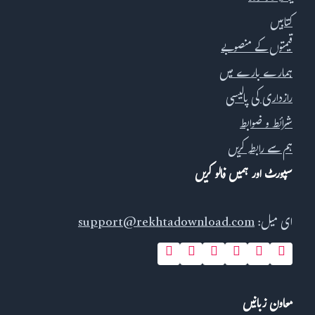
کتابیں
قیمتوں کے منصوبے
ہمارے بارے میں
رازداری کی پالیسی
شرائط و ضوابط
ہم سے رابطہ کریں
سپورٹ اور ہمیں فالو کریں
ای میل:
support@rekhtadownload.com
معاون زبانیں