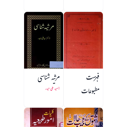
فہرست
مرثیہ شناسی
مطبوعات
سید علی حیدر