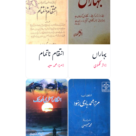
بہاراں
انتقام ناتمام
اثر لکھنوی
مرزا محمد سعید