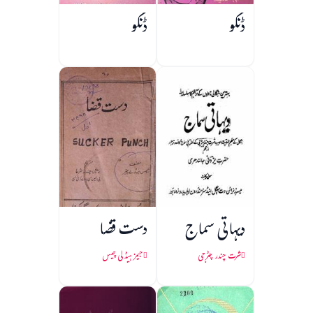
ڈنگو
ڈنگو
دیہاتی سماج
دست قضا
شرت چندر چٹرجی
جیمز ہیڈلی چیس