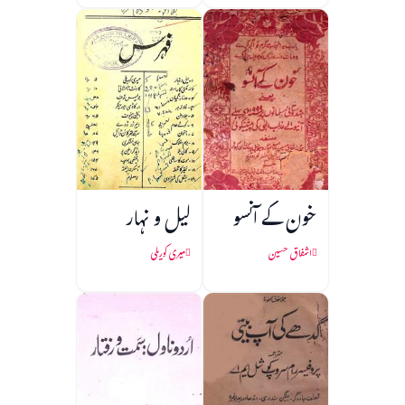
خون کے آنسو
لیل و نہار
اشفاق حسین
میری کوریلی