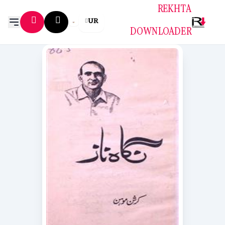
REKHTA
UR
DOWNLOADER