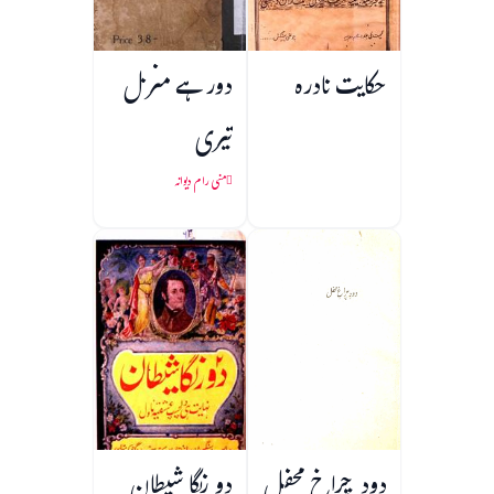
حکایت نادرہ
دور ہے منزل
تیری
منی رام دیوانہ
دود چراخ محفل
دو رنگا شیطان