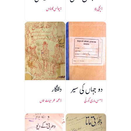
بُچّی بابو
چالس گارلوس
دو جہاں کی سیر
دلفگار
مس ماری کورلّی
محمد عمر حیات خاں