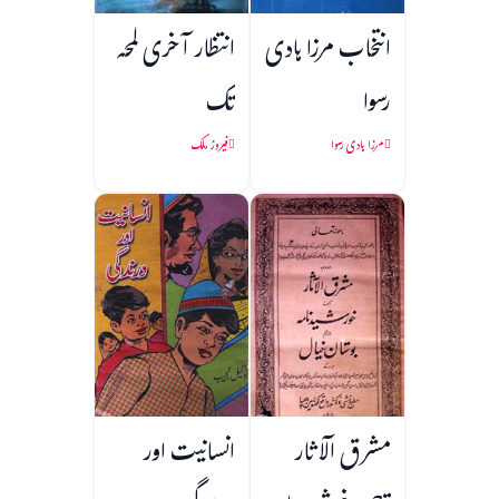
انتخاب مرزا ہادی
انتظار آخری لمحہ
رسوا
تک
مرزا ہادی رسوا
فیروز ملک
مشرق الآثار
انسانیت اور