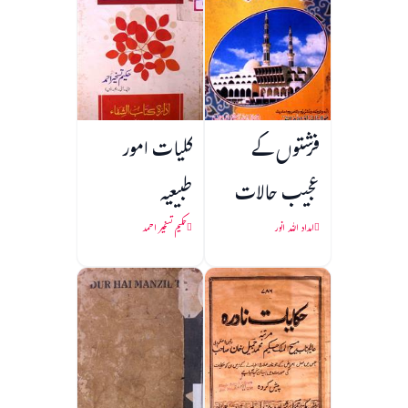
فرشتوں کے
کلیات امور
عجیب حالات
طبیعیہ
امداد اللہ انور
حکیم تسخیر احمد