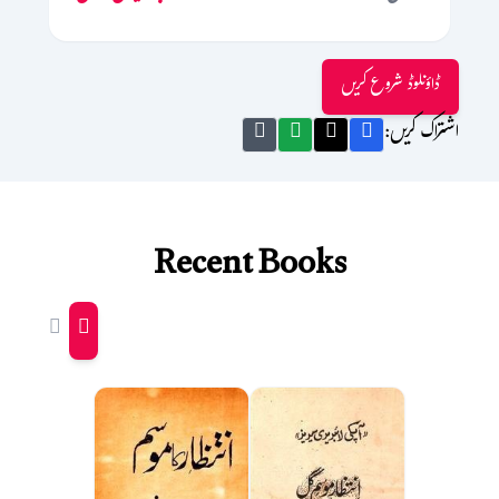
ڈاؤنلوڈ شروع کریں
اشتراک کریں:
Recent Books