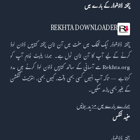
ریختہ ڈاؤنلوڈر کے بارے میں
REKHTA DOWNLOADER
ریختہ ڈاؤنلوڈر ایک کلک میں مفت میں آن لائن ریختہ کتابیں ڈاؤن لوڈ
کرنے کے لیے آپ کا آن لائن ٹول ہے۔ ہمارا پلیٹ فارم آپ کو
Rekhta.org سے آسانی کے ساتھ کتابیں ڈاؤن لوڈ کرنے میں مدد
کرتا ہے — تاکہ آپ انہیں کسی بھی وقت، کہیں بھی، انٹرنیٹ کنکشن
کے بغیر بھی پڑھ سکیں۔
ہمارے بارے میں مزید جانیں
مفید لنکس
ریختہ ڈاؤنلوڈر