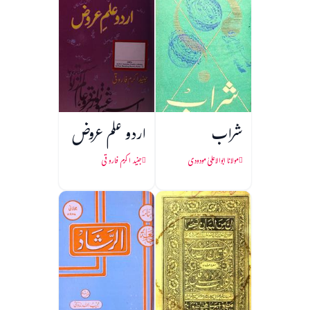
شراب
اردو علم عروض
مولانا ابوالاعلیٰ مودودی
جنید اکرم فاروقی