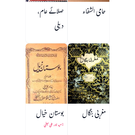
حامی الشفاء
صلائے عام،
دہلی
مغربی بنگال
بوستان خیال
سید نادر علی سیفی