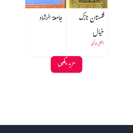
گلستان نازک
جامعۃ الرشاد
خیال
قلق میرٹھی
مزید دیکھیں