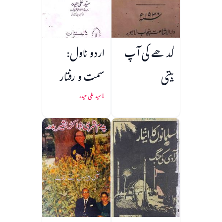
گدھے کی آپ
اردو ناول:
بیتی
سمت و رفتار
سید علی حیدر