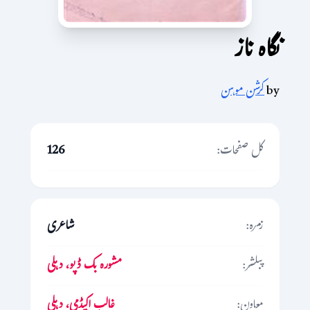
نگاہ ناز
by
کرشن موہن
کل صفحات:
126
زمرہ:
شاعری
پبلشر:
مشورہ بک ڈپو، دہلی
معاون:
غالب اکیڈمی، دہلی