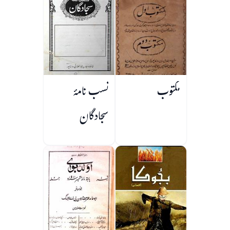
مکتوب
نسب نامۂ
سجادگان