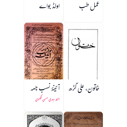
عمل طب
اولڈ بواے
خاتون، علی گڑھ
آئینۂ نسب نامہ
میر مہدی حسن لکھنوی