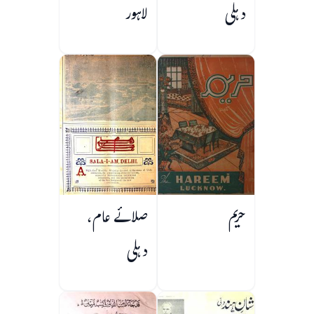
دہلی
لاہور
حریم
صلائے عام،
دہلی