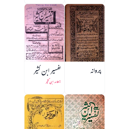
پروانہ
تفسیر ابن کثیر
علامہ ابن کثیر