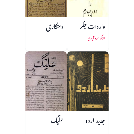
واردات جگر
دستکاری
جگر مراد آبادی
جدید اردو
علیگ