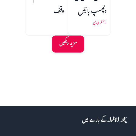
دلچسپ باتیں
وقف
محشر عابدی
مزید دیکھیں
ریختہ ڈاؤنلوڈر کے بارے میں