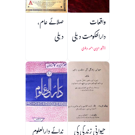
واقعات
صلائے عام،
دارالحکومت دہلی
دہلی
بشیر الدین احمد دہلوی
حیوانی زندگی کی
ندائے دارالعلوم