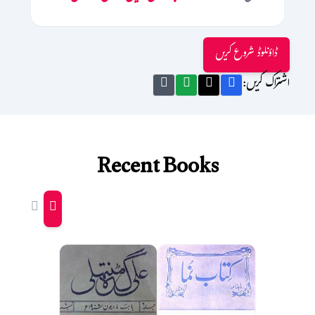
ڈاؤنلوڈ شروع کریں
اشتراک کریں:
Recent Books