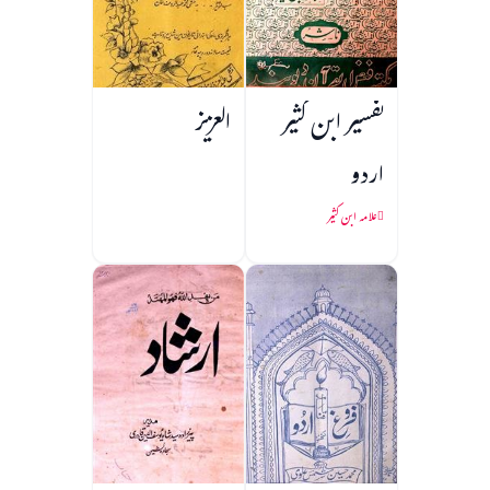
تفسیر ابن کثیر
العزیز
اردو
علامہ ابن کثیر