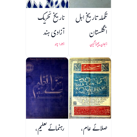
تکملہ تاریخ اہل
تاریخ تحریک
انگلستان
آزادی ہند
جان ریچرڈ گرین
تارا چند
صلائے عام،
رہنمائے تعلیم،