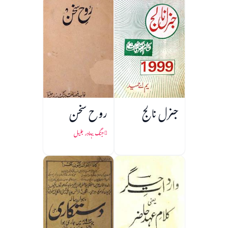
جنرل نالج
روح سخن
جنگ بہادر جلیل