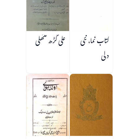
کتاب نما، نئی
علی گڑھ منتھلی
دلی