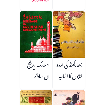
مولانا ابوالاعلیٰ مودودی
جھارکھنڈ کی اردو
اسلامک ہیریٹیج
کتابوں کا اشاریہ
ان ساوتھ
ایشین سب
کونٹینینٹ