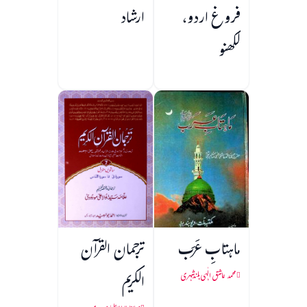
فروغ اردو،
ارشاد
لکھنو
ماہتابِ عَرَب
ترجمان القرآن
الکریم
محمد عاشق الٰہی بلندشہری