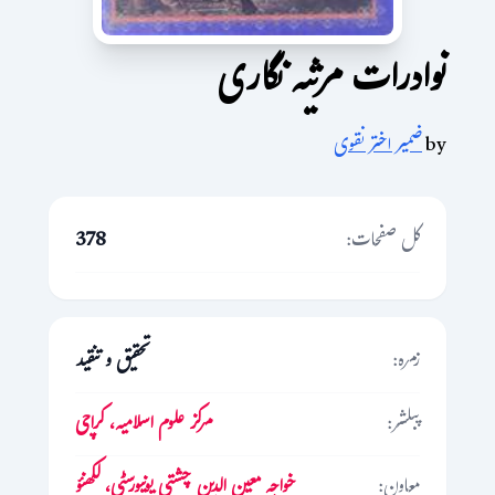
نوادرات مرثیہ نگاری
by
ضمیر اختر نقوی
کل صفحات:
378
زمرہ:
تحقیق و تنقید
پبلشر:
مرکز علوم اسلامیہ، کراچی
معاون:
خواجہ معین الدین چشتی یونیورسٹی، لکھنؤ