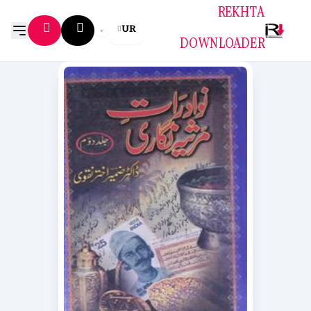
REKHTA
UR
DOWNLOADER