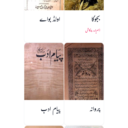
بجوکا
اولڈ بواے
سریندر پرکاش
پروانہ
پیام ادب