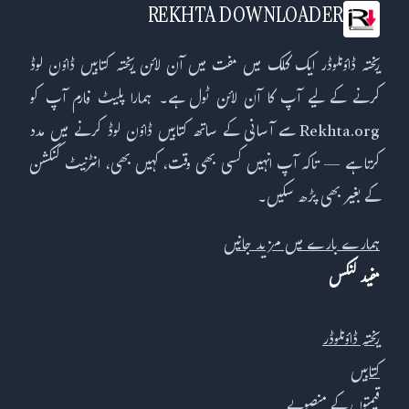
REKHTA DOWNLOADER
ریختہ ڈاؤنلوڈر ایک کلک میں مفت میں آن لائن ریختہ کتابیں ڈاؤن لوڈ
کرنے کے لیے آپ کا آن لائن ٹول ہے۔ ہمارا پلیٹ فارم آپ کو
Rekhta.org سے آسانی کے ساتھ کتابیں ڈاؤن لوڈ کرنے میں مدد
کرتا ہے — تاکہ آپ انہیں کسی بھی وقت، کہیں بھی، انٹرنیٹ کنکشن
کے بغیر بھی پڑھ سکیں۔
ہمارے بارے میں مزید جانیں
مفید لنکس
ریختہ ڈاؤنلوڈر
کتابیں
قیمتوں کے منصوبے