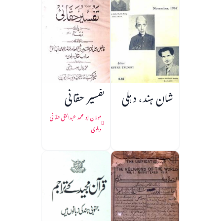
شان ہند، دہلی
تفسیر حقانی
مولان ابو محمد عبدالحق حقانی
دہلوی