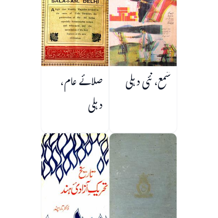
شمع، نئی دہلی
صلائے عام،
دہلی