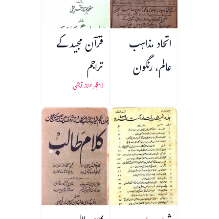
اتحاد مذاہب
قرآن مجید کے
عالم، رنگون
تراجم
مظہر ممتاز قریشی