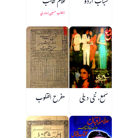
شباب اردو
کلام طالب
طالب حسین بساوری
شمع، نئی دہلی
مفرح القلوب