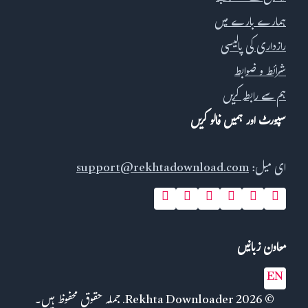
ہمارے بارے میں
رازداری کی پالیسی
شرائط و ضوابط
ہم سے رابطہ کریں
سپورٹ اور ہمیں فالو کریں
ای میل:
support@rekhtadownload.com
معاون زبانیں
EN
© 2026 Rekhta Downloader. جملہ حقوق محفوظ ہیں۔