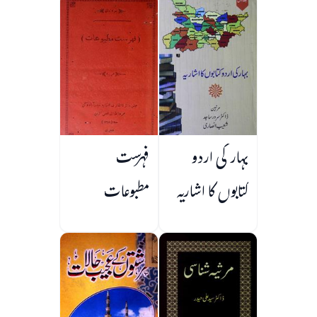
بہار کی اردو
فہرست
کتابوں کا اشاریہ
مطبوعات