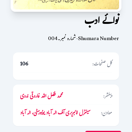
نوائے ادب
Shumara Number-شمارہ نمبر۔004
کل صفحات:
106
پبلشر:
محمد فضل اللہ فاروقی ندوی
معاون:
سینٹرل لائبریری آف الہ آباد یونیورسٹی، الہ آباد