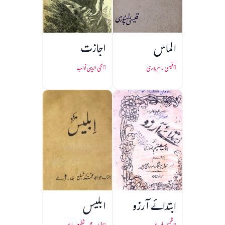
الماس
اجازت
قیسی رام پوری
محی الدین نواب
ابتدائے آرزو
ابلیس