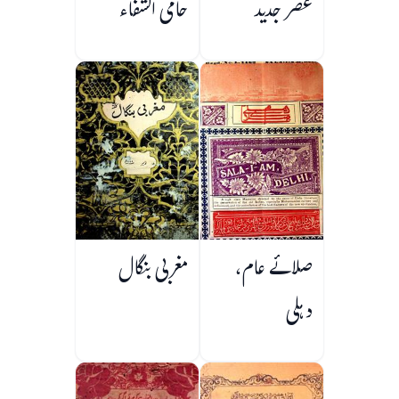
عصر جدید
حامی الشفاء
صلائے عام،
مغربی بنگال
دہلی