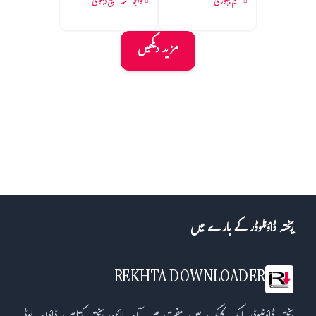
شمیم بلہوری
خواجہ محمد شفیع دہلوی
مزید دیکھیں
ریختہ ڈاؤنلوڈر کے بارے میں
REKHTA DOWNLOADER