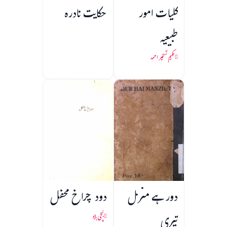
کلیات امور
حکایت نادرہ
طبیعیہ
حکیم تسخیر احمد
دور ہے منزل
دود چراخ محفل
تیری
بُچّی بابو