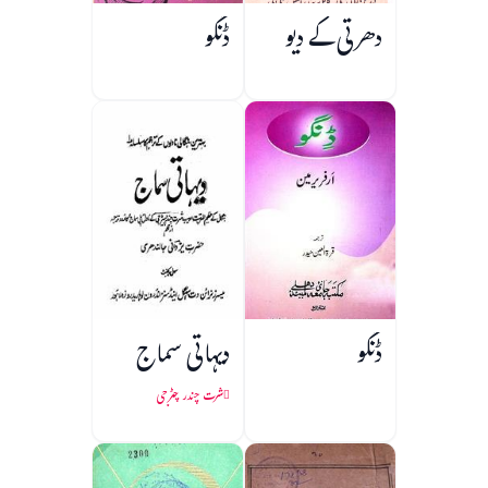
دھرتی کے دیو
ڈنگو
ڈنگو
دیہاتی سماج
شرت چندر چٹرجی