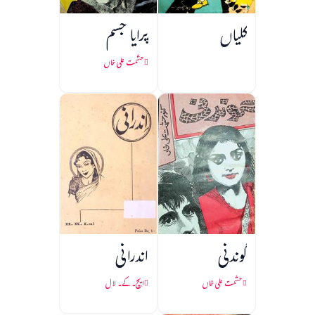
کلیاں
پرایا جسم
حشمت علی خاں
گوندنی
اندرانی
حشمت علی خاں
ایچ۔ کے۔ لال