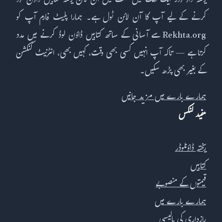
ریختہ ڈاؤنلوڈر ایک کلک میں مفت میں آن لائن ریختہ کتابیں ڈاؤن لوڈ
کرنے کے لیے آپ کا آن لائن ٹول ہے۔ ہمارا پلیٹ فارم آپ کو
Rekhta.org سے آسانی کے ساتھ کتابیں ڈاؤن لوڈ کرنے میں مدد
کرتا ہے — تاکہ آپ انہیں کسی بھی وقت، کہیں بھی، انٹرنیٹ کنکشن
کے بغیر بھی پڑھ سکیں۔
ہمارے بارے میں مزید جانیں
مفید لنکس
ریختہ ڈاؤنلوڈر
کتابیں
قیمتوں کے منصوبے
ہمارے بارے میں
رازداری کی پالیسی