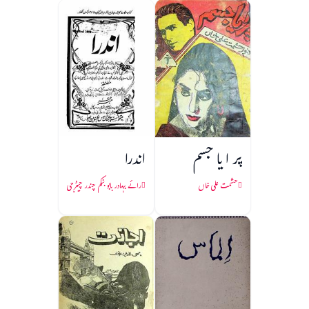
پر ا یا جسم
اندرا
حشمت علی خاں
رائے بہادر بابو بنکم چندر چیٹرجی