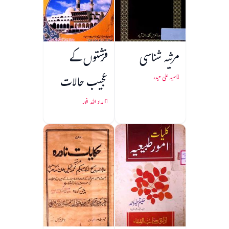
مرثیہ شناسی
فرشتوں کے
عجیب حالات
سید علی حیدر
امداد اللہ انور