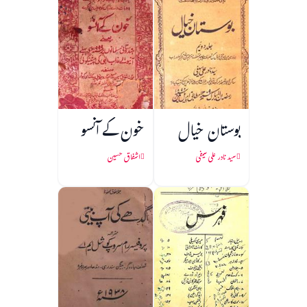
بوستان خیال
خون کے آنسو
سید نادر علی سیفی
اشفاق حسین