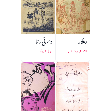
دلفگار
دھرتی ماتا
محمد عمر حیات خاں
پرل ایس بک