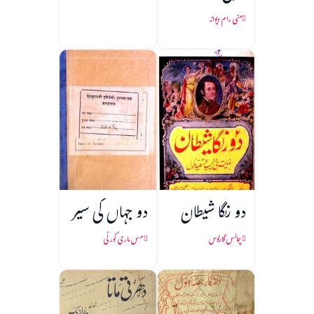
منی رام دیوانہ
دو رنگا شیطان
دو جہاں کی سیر
چالس گارلوس
مس ماری کورلّی