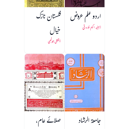
اردو علم عروض
گلستان نازک
خیال
جنید اکرم فاروقی
قلق میرٹھی
جامعۃ الرشاد
صلائے عام،