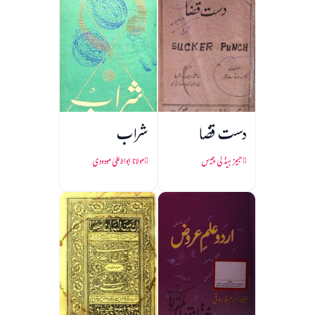
دست قضا
شراب
جیمز ہیڈلی چیس
مولانا ابوالاعلیٰ مودودی