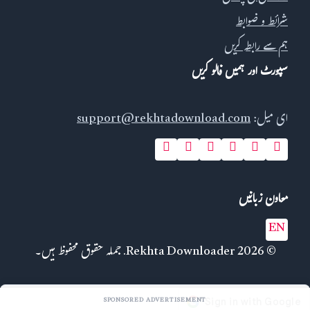
شرائط و ضوابط
ہم سے رابطہ کریں
سپورٹ اور ہمیں فالو کریں
ای میل:
support@rekhtadownload.com
معاون زبانیں
EN
© 2026 Rekhta Downloader. جملہ حقوق محفوظ ہیں۔
SPONSORED ADVERTISEMENT