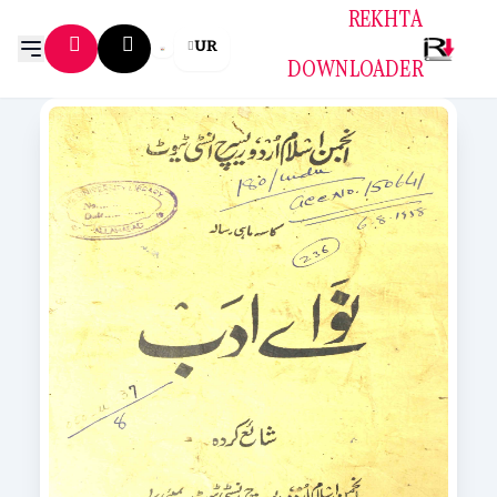
REKHTA
UR
DOWNLOADER