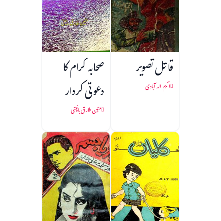
قاتل تصویر
صحابہ کرام کا
دعوتی کردار
اکرم الہ آبادی
متین طارق باغپتی