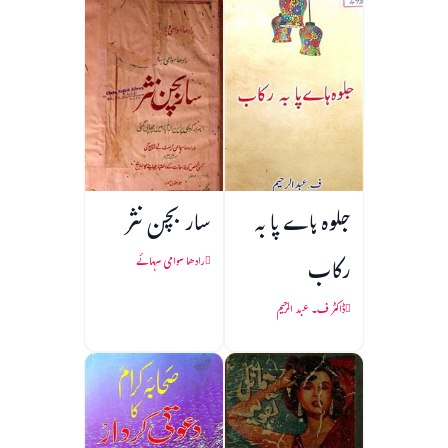
جلوہ ہاے پا به
سار بچن نثر
رکاب
رادھا سوامی سہائے
ڈاکٹر ف۔ عبد الرحیم