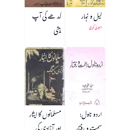
لیل و نہار
گدھے کی آپ
بیتی
میری کوریلی
اردو ناول:
مسلمانوں کا ایثار
سمت و رفتار
اور آزادی کی