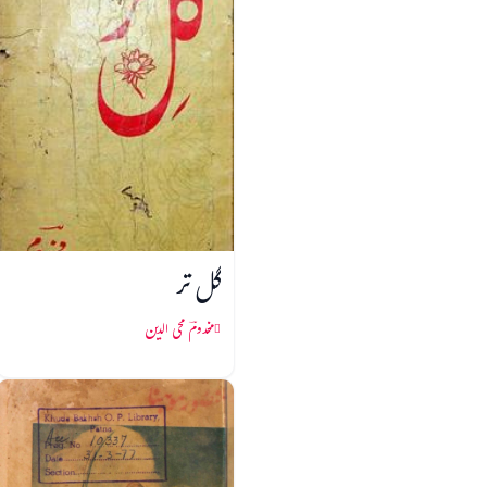
گل تر
مخدومؔ محی الدین