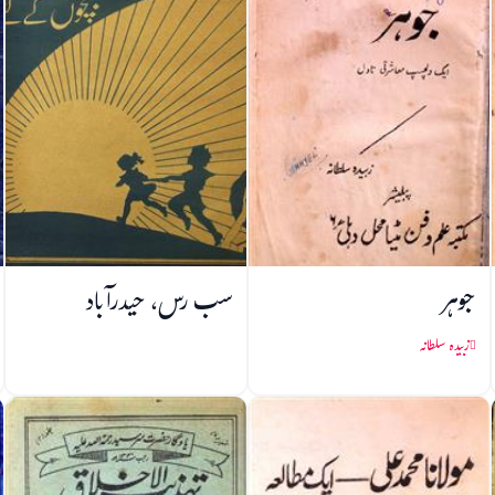
جوہر
سب رس، حیدرآباد
زبیدہ سلطانہ