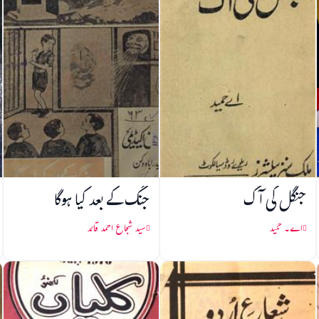
جنگل کی آگ
جنگ کے بعد کیا ہوگا
اے۔ حمید
سید شجاع احمد قائد