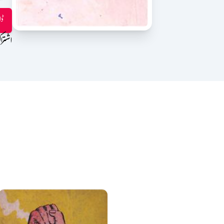
ڈا
اشترا