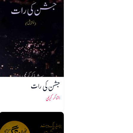
جشن کی رات
شاکر کریمی