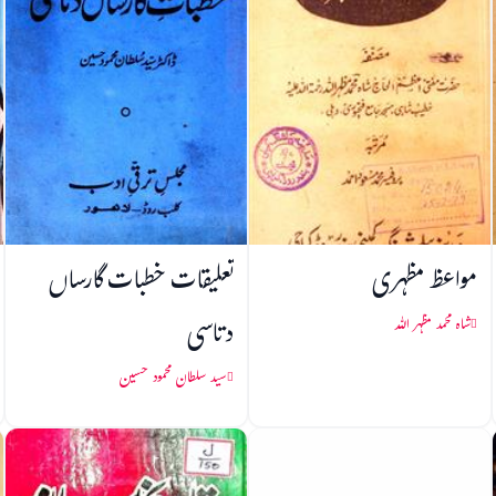
مواعظ مظہری
تعلیقات خطبات گارساں
دتاسی
شاہ محمد مظہر اللہ
سید سلطان محمود حسین