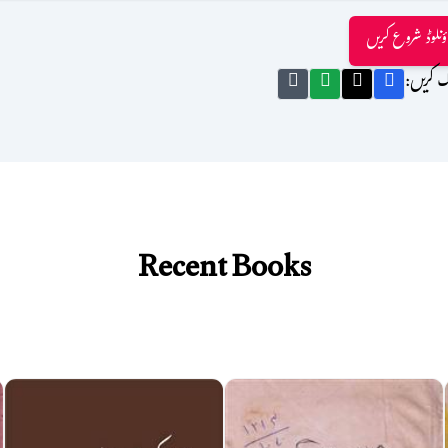
ؤنلوڈ شروع کریں
ک کریں:
Recent Books