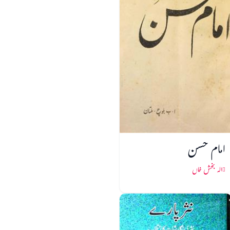
امام حسن
الہ بخش خاں