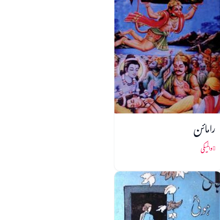
رامائن
والمیکی