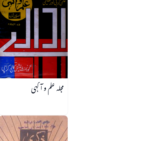
مجلہ علم و آگہی