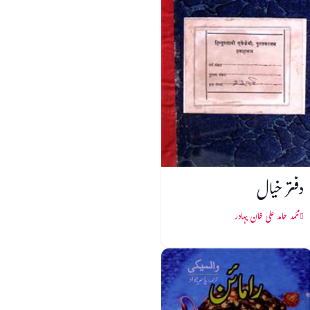
دفتر خیال
محمد حامد علی خان بہادر