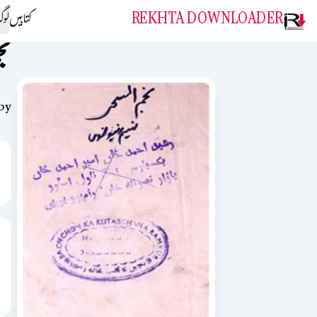
REKHTA DOWNLOADER
کتابیں
لو
نج
by