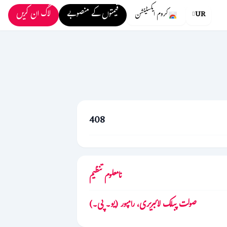
قیمتوں کے منصوبے
لاگ ان کریں
UR
کروم ایکسٹینشن
408
نامعلوم تنظیم
صولت پبلک لائبریری، رامپور (یو۔ پی۔)