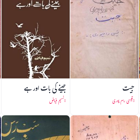
جیت
جینے کی بات اور ہے
قیسی رام پوری
نسیم فیاض