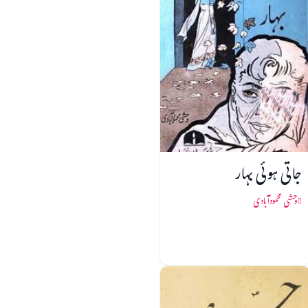
جاتی ہوئی بہار
وحشی محمودآبادی