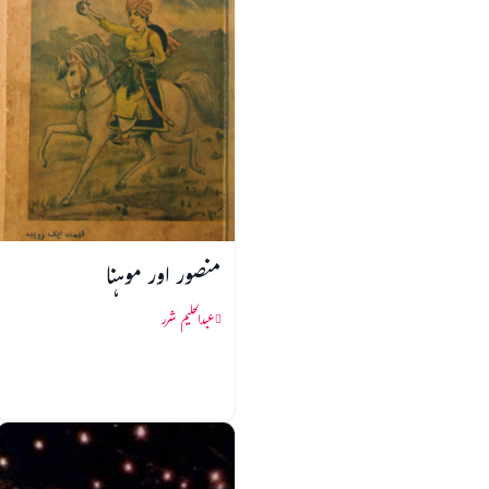
منصور اور موہنا
عبدالحلیم شرر