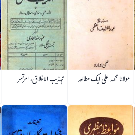
مولانا محمد علی ایک مطالعہ
تہذیب الاخلاق، امرتسر