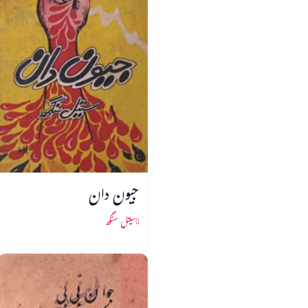
جیون دان
سیتل سنگھ