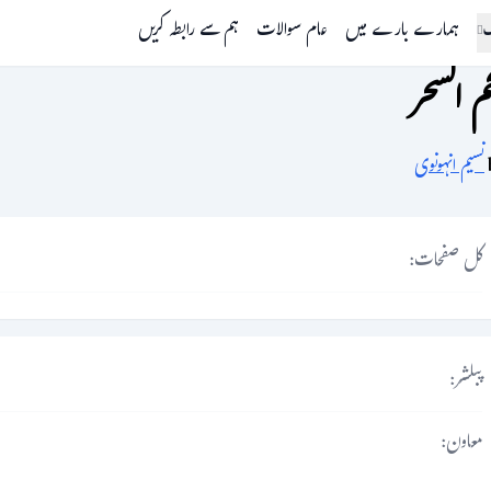
گ
ہمارے بارے میں
عام سوالات
ہم سے رابطہ کریں
م السحر
نسیم انہونوی
کل صفحات:
پبلشر:
معاون: