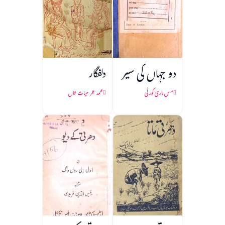
دو جہاں کی سیر
دلفگار
مس ماری کورلّی
محمد عمر حیات خاں