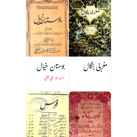
مغربی بنگال
بوستان خیال
سید نادر علی سیفی