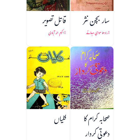
سار بچن نثر
قاتل تصویر
رادھا سوامی سہائے
اکرم الہ آبادی
صحابہ کرام کا
کلیاں
دعوتی کردار