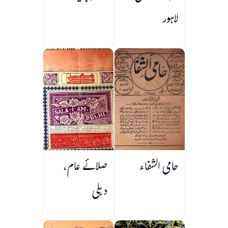
لاہور
حامی الشفاء
صلائے عام،
دہلی