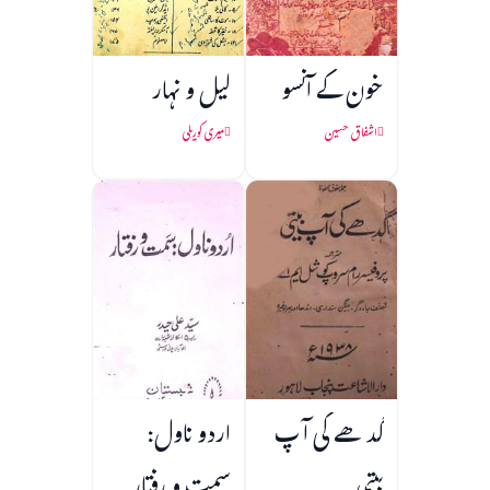
خون کے آنسو
لیل و نہار
اشفاق حسین
میری کوریلی
گدھے کی آپ
اردو ناول: