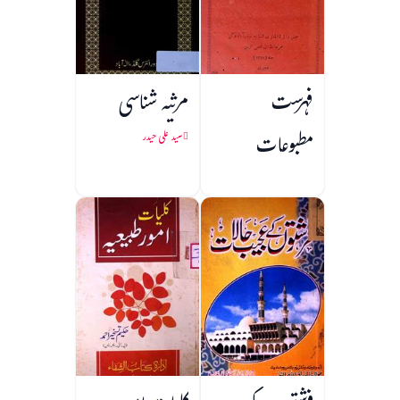
فہرست
مرثیہ شناسی
مطبوعات
سید علی حیدر