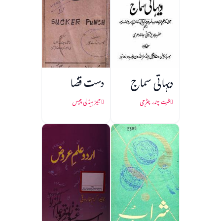
دیہاتی سماج
دست قضا
شرت چندر چٹرجی
جیمز ہیڈلی چیس