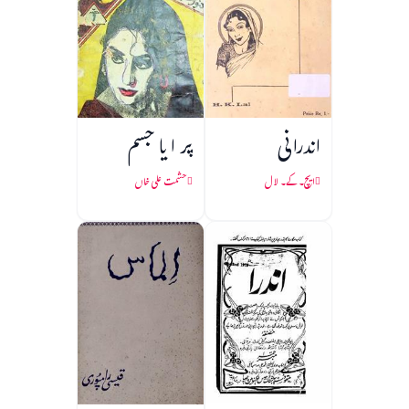
اندرانی
پر ا یا جسم
ایچ۔ کے۔ لال
حشمت علی خاں