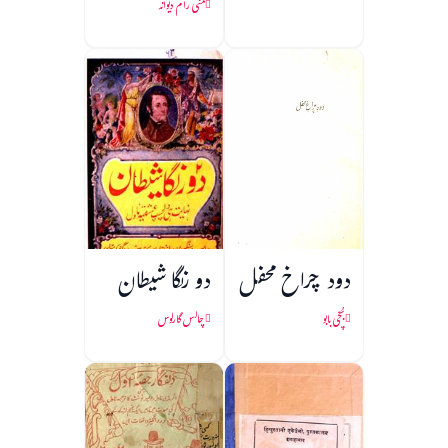
منی رام دیوانہ
دود چراخ محفل
دو رنگا شیطان
بُچّی بابو
چالس گارلوس