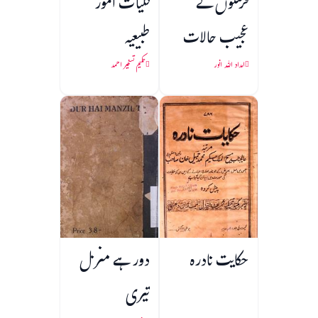
فرشتوں کے
کلیات امور
عجیب حالات
طبیعیہ
امداد اللہ انور
حکیم تسخیر احمد
حکایت نادرہ
دور ہے منزل
تیری