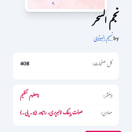
نجم السحر
by
نسیم انہونوی
کل صفحات:
408
پبلشر:
نامعلوم تنظیم
معاون:
صولت پبلک لائبریری، رامپور (یو۔ پی۔)