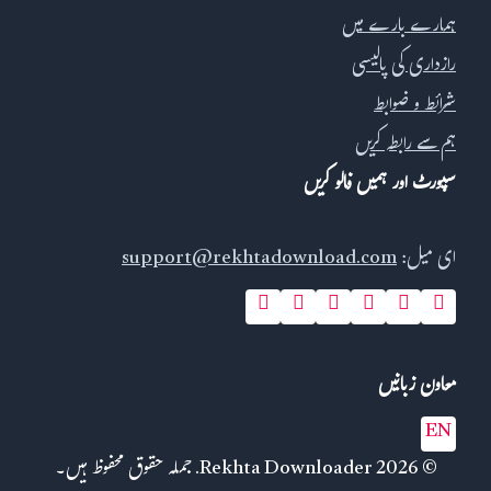
ہمارے بارے میں
رازداری کی پالیسی
شرائط و ضوابط
ہم سے رابطہ کریں
سپورٹ اور ہمیں فالو کریں
ای میل:
support@rekhtadownload.com
معاون زبانیں
EN
© 2026 Rekhta Downloader. جملہ حقوق محفوظ ہیں۔