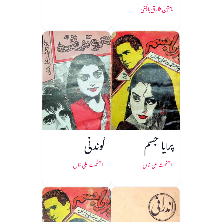
متین طارق باغپتی
پرایا جسم
گوندنی
حشمت علی خاں
حشمت علی خاں