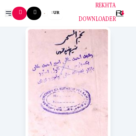
REKHTA
UR
DOWNLOADER