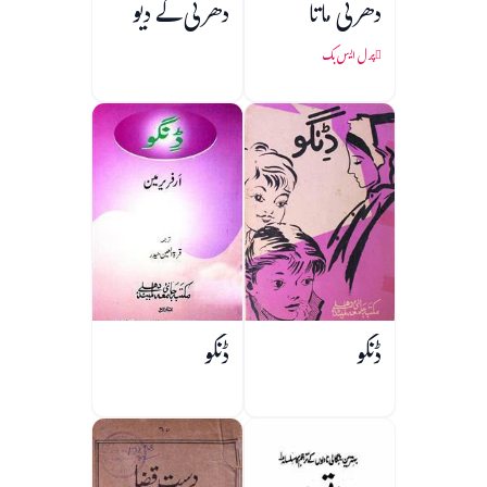
دھرتی ماتا
دھرتی کے دیو
پرل ایس بک
ڈنگو
ڈنگو