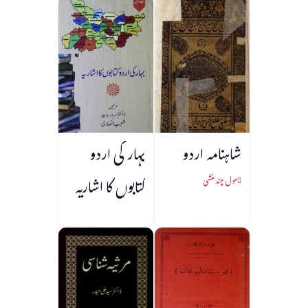
شاہنامہ اردو
بہار کی اردو
کتابوں کا اشاریہ
مول چند منشی