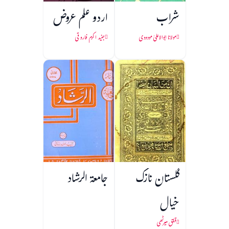
شراب
اردو علم عروض
مولانا ابوالاعلیٰ مودودی
جنید اکرم فاروقی
گلستان نازک
جامعۃ الرشاد
خیال
قلق میرٹھی