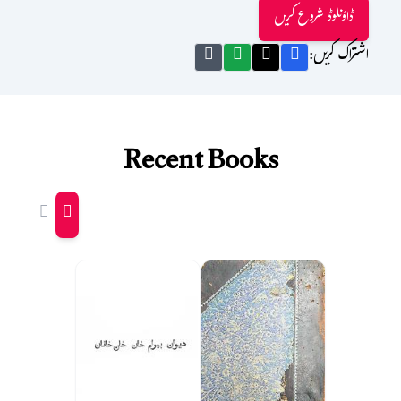
ڈاؤنلوڈ شروع کریں
اشتراک کریں:
Recent Books