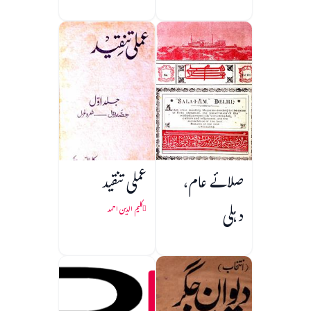
صلائے عام،
عملی تنقید
دہلی
کلیم الدین احمد