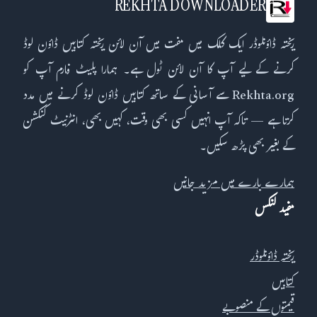
REKHTA DOWNLOADER
ریختہ ڈاؤنلوڈر ایک کلک میں مفت میں آن لائن ریختہ کتابیں ڈاؤن لوڈ
کرنے کے لیے آپ کا آن لائن ٹول ہے۔ ہمارا پلیٹ فارم آپ کو
Rekhta.org سے آسانی کے ساتھ کتابیں ڈاؤن لوڈ کرنے میں مدد
کرتا ہے — تاکہ آپ انہیں کسی بھی وقت، کہیں بھی، انٹرنیٹ کنکشن
کے بغیر بھی پڑھ سکیں۔
ہمارے بارے میں مزید جانیں
مفید لنکس
ریختہ ڈاؤنلوڈر
کتابیں
قیمتوں کے منصوبے