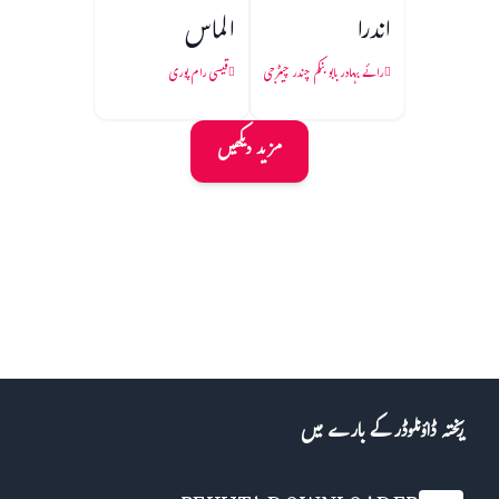
اندرا
الماس
رائے بہادر بابو بنکم چندر چیٹرجی
قیسی رام پوری
مزید دیکھیں
ریختہ ڈاؤنلوڈر کے بارے میں