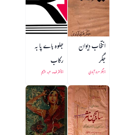
انتخاب دیوان
جلوہ ہاے پا به
جگر
رکاب
جگر مراد آبادی
ڈاکٹر ف۔ عبد الرحیم