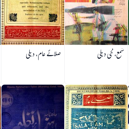
شمع، نئی دہلی
صلائے عام، دہلی