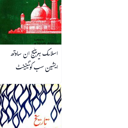
اسلامک ہیریٹیج ان ساوتھ
ایشین سب کونٹینینٹ