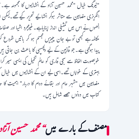
"نیرنگ خیال "محمد حسین آزاد کے انشائیوں کا مجموعہ ہے
انگریزی مضامین سے متاثر ہوکر انشائیے تحریر کیے تھے۔لیکن 
انھوں نے اس میں تمثیلی انداز اپنایاہے۔غیرمجرد اشیا اور
مکالمہ ہے کبھی تو بے جان چیزیں مجسم ہو کر باتیں شروع ک
پیدا ہوگئی ہے۔جو قارئین کے لیے دلچسپی کا باعث بن جاتی ہی
خوبصورت الفاظ سے سجی قاری کو عالم تخیل کی ایسی سیر کرات
بہتری کے خواہاں تھے۔اسی لیے ان کے انشائیوں میں خیال کی
مضامین میں "شہر عام اور بقائے دوام کا دربار" اہمیت ک
کتاب میں دونوں حصے شامل ہیں۔
مصنف کے بارے میں
“محمد حسین آزا