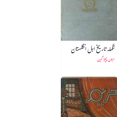
تکملہ تاریخ اہل انگلستان
جان ریچرڈ گرین