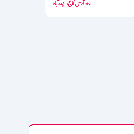
اردو آرٹس کالج، حیدرآباد