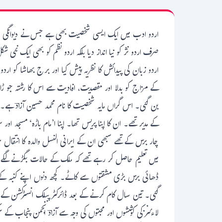
اردو ادب میں ایک ایسی شخصیت بھی ہے جس نے دیوانگی او
صرف اردو نژ کو نیا انداز دیا بلکہ اردو نظم کو بھی ایک ن
اردو زبان کی پیدائش کا نظریہ پیش کیا اور برج بھاشا کو ا
کے مزاج کو بدلا اور مقصدیت، افادیت سے اس کا رشتہ جو 
کے مدیر تھے۔ ان کا اپنا پریس تھا۔ اپنا ا’مام باڑہ‘ مسجد 
چار برس کے تھے سبھی ان کے ایرانی النسل والدہ کا انتقال ہ
میں تعلیم حاصل کر رہے تھے کہ ملک کے حالات بگڑنے لگے اپن
ڈھائی برس بڑی مشقتوں سے کاٹے۔ کچھ دنوں اپنے کنبہ ک
گئی۔ تین سال کام کرنے کے بعد ڈائرکٹر پبلک انسٹرکشن کے 
لاءئنز کی کوششوں اور محبتوں کی وجہ سے آزادؔ انجمن پنجاب ک