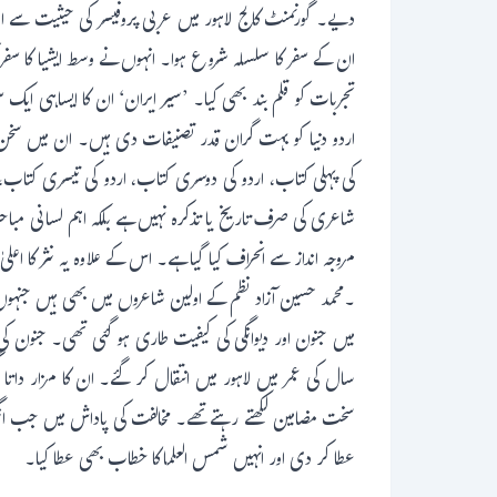
دیے۔ گورنمنٹ کالج لاہور میں عربی پروفیسر کی حیثیت سے 
ان کے سفر کا سلسلہ شروع ہوا۔ انہوں نے وسط ایشیا کا سفر
تجربات کو قلم بند بھی کیا۔ ’سیر ایران‘ ان کا ایساہی ای
اردو دنیا کو بہت گران قدر تصنیفات دی ہیں۔ ان میں سخن دا
کی پہلی کتاب، اردو کی دوسری کتاب، اردو کی تیسری کتاب
شاعری کی صرف تاریخ یا تذکرہ نہیں ہے بلکہ اہم لسانی مب
مروجہ انداز سے انحراف کیا گیا ہے۔ اس کے علاوہ یہ نثر کا اعل
۔محمد حسین آزاد نظم کے اولین شاعروں میں بھی ہیں جنہوں 
سال کی عمر میں لاہور میں انتقال کر گئے۔ ان کا مزار داتا
سخت مضامین لکھتے رہتے تھے۔ مخالفت کی پاداش میں جب انگر
عطا کر دی اور انہیں شمس العلماکا خطاب بھی عطا کیا۔