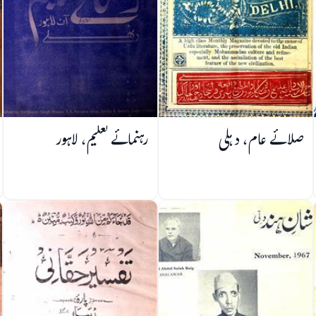
صلائے عام، دہلی
رہنمائے تعلیم، لاہور