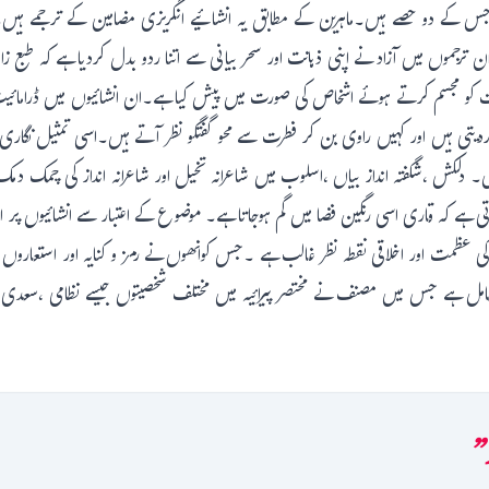
۔جس کے دو حصے ہیں۔ماہرین کے مطابق یہ انشائیے انگریزی مضامین کے ترجمے ہیں۔
ان ترجموں میں آزاد نے اپنی ذہانت اور سحر بیانی سے اتنا ردو بدل کردیا ہے کہ طبع
 صفات کو مجسم کرتے ہوئے اشخاص کی صورت میں پیش کیا ہے۔ان انشائیوں میں ڈرامائ
ردیتی ہیں اور کہیں راوی بن کر فطرت سے محو گفتگو نظر آتے ہیں۔اسی تمثیل نگاری 
ں۔ دلکش ،شگفتہ انداز بیاں ،اسلوب میں شاعرانہ تخیل اور شاعرانہ انداز کی چمک دم
ی ہے کہ قاری اسی رنگین فضا میں گم ہوجاتا ہے۔ موضوع کے اعتبار سے انشائیوں پر 
 عظمت اور اخلاقی نقطہ نظر غالب ہے ۔جس کوانھوں نے رمز و کنایہ اور استعاروں 
ا حامل ہے جس میں مصنف نے مختصر پیرائیہ میں مختلف شخصیتوں جیسے نظامی ،سعد
د”