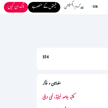
قیمتوں کے منصوبے
لاگ ان کریں
UR
کروم ایکسٹینشن
154
مضامين و خاكه
مکتبہ جامعہ لمیٹیڈ، نئی دہلی