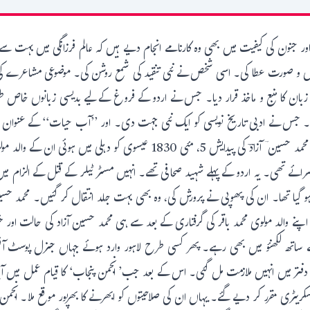
ر جنون کی کیفیت میں بھی وہ کارنامے انجام دیے ہیں کہ عالم فرزانگی میں بہت
ئی شکل و صورت عطا کی۔ اسی شخص نے نئی تنقید کی شمع روشن کی۔ موضوعی مشاعرے کی ب
ردو زبان کا منبع و ماخذ قرار دیا۔ جس نے اردو کے فروغ کے لیے بدیسی زبانوں خاص 
ڑا۔ جس نے ادبی تاریخ نویسی کو ایک نئی جہت دی۔ اور ’’آب حیات‘‘ کے عنوان 
بن گئی۔ اس گراں مایہ شخصیت کا نام محمد حسین آزادؔ ہے۔ محمد حسین ؔ آزادؔ کی پید
اور سرائے تھی۔ یہ اردو کے پہلے شہید صحافی تھے۔ انہیں مسٹر ٹیلر کے قتل کے الزا
و گیا تھا۔ ان کی پھوپی نے پرورش کی، وہ بھی بہت جلد انتقال کر گئیں۔ محمد حسین 
ے والد مولوی محمد باقر کی گرفتاری کے بعد سے ہی محمد حسین آزاد کی حالت اور خر
ے ساتھ لکھنؤ میں بھی رہے۔ پھر کسی طرح لاہور وارد ہوئے جہاں جنرل پوسٹ آ
دفتر میں انہیں ملازمت مل گئی۔ اس کے بعد جب’ انجمن پنجاب‘ کا قیام عمل میں آ
ے سکریٹری مقرر کر دیے گئے۔ یہاں ان کی صلاحیتوں کو ابھرنے کا بھرپور موقع ملا۔ ان