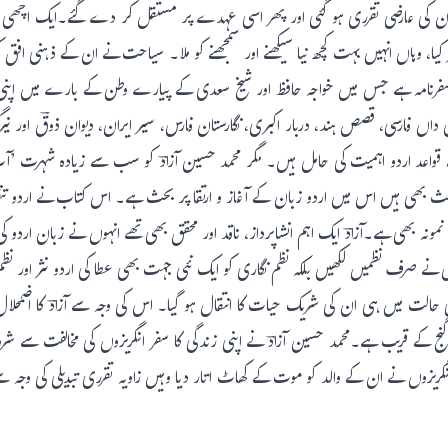
ان کی عارضی تقرری ہو گئی اور پھر اسی عہدے پر مستقل کر دے گئے۔ایک اچھی ملاز
 کیا، وہاں انہیں بہت کچھ نیا سیکھنے اور سمجھنے کو ملا۔ سیاحت نے ان کے ذہنی ا
ک سفرنامہ ہے جس میں خواجہ حافظ اور شیخ سعدی کے پیارے وطن کے بارے میں اپنی تل
ں فارسی، قصص ہند، دربار اکبری، نگارستان فارس، سیر ایران، دیوان ذوقؔ اور نیر
، قواعد اردو اہمیت کی حامل ہیں۔ مگر محمد حسین آزادؔ کو سب سے زیادہ شہرت ’
احث بھی ہیں اس میں اردو زبان کے آغاز و ارتقا پر بحث ہے۔ اس کتاب نے اردو تن
یٰ نمونہ بھی ہے۔آزادؔ ایک اہم انشاپرداز، ناقد اور محقق بھی تھے انہوں نے زبان اردو ک
نے صرف نظمیں لکھیں بلکہ نظم نگاری کو ایک نئی جہت بھی عطا کی اردو نثر اور نظم
 گنج کے قریب ہے۔محمد حسین آزادؔ نے اپنی زندگی کا سفر انگریزوں کی مخالفت سے شر
یزوں نے ان کے والد کو موت کے کھاٹ اتار دیا وہیں زاویہ تقرری تبدیلی کی وجہ سے