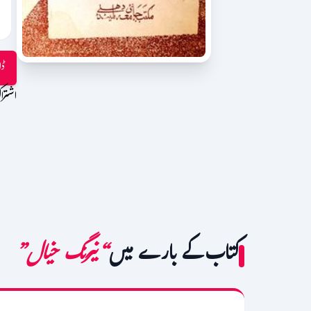
ڈا
اشترا
کتاب کے بارے میں
“نیرنگ خیال”