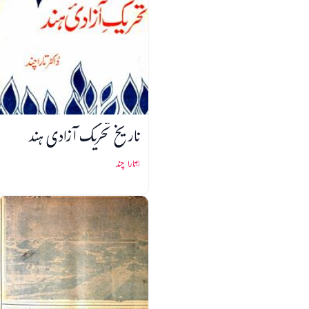
تاریخ تحریک آزادی ہند
تارا چند