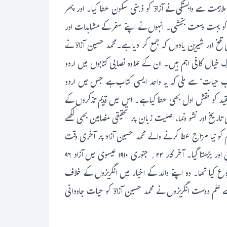
مت سے وابستگی نے آزادؔ کو ذہنی سکون عطا کیا۔ اور پھر
فق کو بہت وسعت بخشی۔ انہوں نے اپنے سفر کے مشاہدات اور
خ اور شیرین یادوں کہ جمع کر دیا ہے۔محمد حسین آزادؔ نے
گ خیال کافی اہم ہیں۔ ان کے علاوہ نصابی کتابوں میں اردو
آب حیات‘ سے ملی کہ یہ واحد ایسی کتاب ہے جس میں اردو
قید کو نقش اول بھی عطا کیا ہے۔ اس میں قدیم تذکروں کے
ی تاریخ اور نشو ونما، اصلیت زبان پر تحقیقی مضامین بھی لکھے
 کو نیا مزاج عطا کرنے والے محمد حسین آزاد پر آخری وقت
میں جنون اور دیوانگی کی کیفیت طاری ہو گئی تھی۔ جنون کی حالت میں ہی ان کی شریک حیات کا انتقال ہو گیا۔ اس کی وجہ سے آزادؔ کا اضمحلال اور بڑھتا گیا۔ آخر کار ۲۲؍ جنوری ۱۹۱۰ عیسوی میں آزاد ۹۶
وع کیا تھا۔ وہ اپنے والد کے اخبار میں انگریزوں کے خلاف
 علم دوست انگریزوں نے محمد حسین آزادؔ کو حیات جاودانی