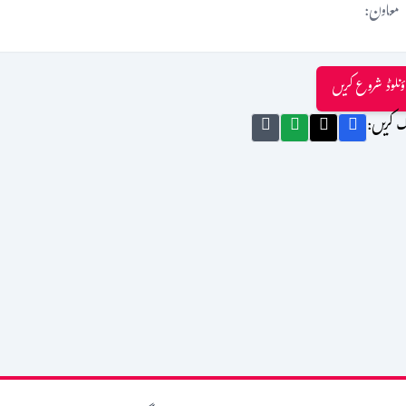
معاون:
ؤنلوڈ شروع کریں
ک کریں: