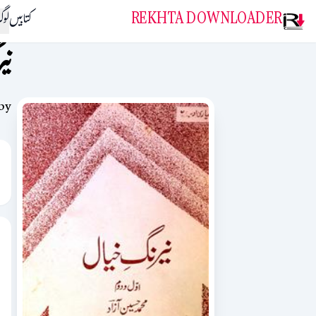
REKHTA DOWNLOADER
کتابیں
لو
نی
by