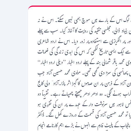
 سے لوگ اس کے بارے میں سوچ بھی نہیں سکتے۔ اس نے نہ
نیاد ڈالی، مجلسی تنقید کی روایت کا آغاز کیا۔ سب سے پہلے
طور پر انگریزی سے استفادہ پر زور دیا۔ اس نے اردو شاعری
سے ایک ایسی تاریخ لکھی کہ اس کی ابدی زندگی کی ضمانت
ایش 5، مئی 1830 عیسوی کو دہلی میں ہوئی ان کے والد مولوی محمد باقر شمالی ہند کے پہلے اردو اخبار ’’دہلی اردو اخبار‘‘
م میں پھانسی کی سزا دی گئی تھی۔ مولوی محمد حسین آزاد جب
آزاد کے ذہن پر ان صدموں کا گہرا اثر پڑا۔آزاد ؔ دلی کالج
اب ہونے لگی۔ وہ ادھر ادھر چھپتے چھپاتے رہے۔ تقریباً دو
فس لاہور میں سرنوشت دار کے عہدے پر ان کی تقرری ہو
یا تو محمد حسین آزاد کی قسمت کے دروازے کھل گئے۔ ڈاکٹر
جمن پنجاب کے پلیٹ فارم سے انہوں نے بڑے اہم کارنامے انجام