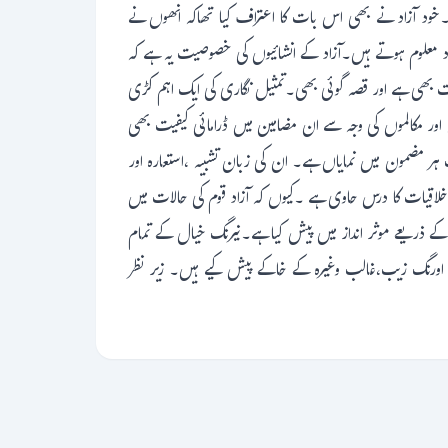
خود آزاد نے بھی اس بات کا اعتراف کیا تھاکہ انھوں نے
 زاد معلوم ہوتے ہیں۔آزاد کے انشائیوں کی خصوصیت یہ ہے کہ
یت بھی ہے اور قصہ گوئی بھی۔تمثیل نگاری کی ایک اہم کڑی
اور مکالموں کی وجہ سے ان مضامین میں ڈرامائی کیفیت بھی
ک ہر مضمون میں نمایاں ہے۔ ان کی زبان تشبیہ ،استعارہ اور
اخلاقیات کا درس حاوی ہے ۔کیوں کہ آزاد قوم کی حالات میں
کے ذریعے موثر انداز میں پیش کیا ہے۔نیرنگ خیال کے تمام
ی اورنگ زیب،غالب وغیرہ کے خاکے پیش کیے ہیں۔ زیر نظر