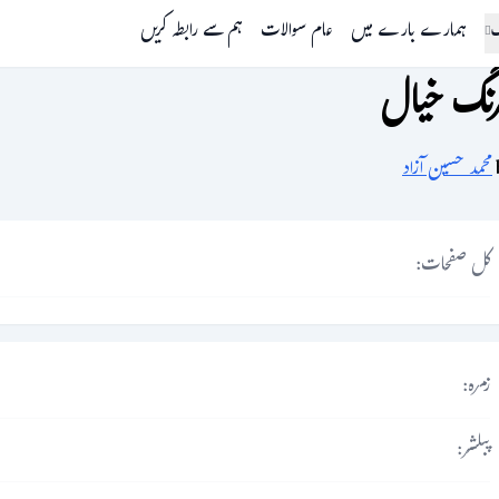
گ
ہمارے بارے میں
عام سوالات
ہم سے رابطہ کریں
رنگ خیال
محمد حسین آزاد
کل صفحات:
زمرہ:
پبلشر: