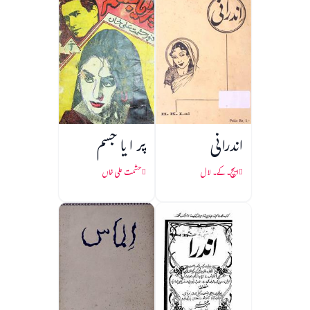
اندرانی
پر ا یا جسم
ایچ۔ کے۔ لال
حشمت علی خاں