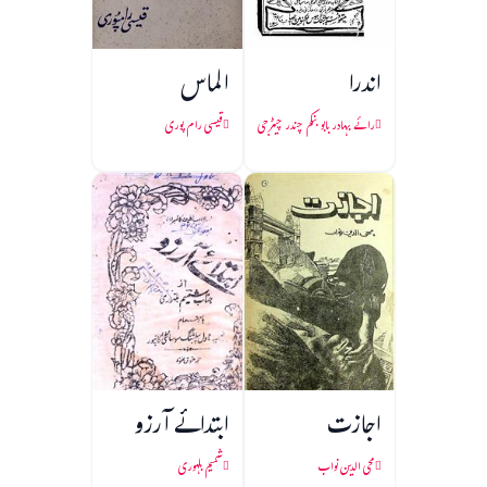
اندرا
الماس
رائے بہادر بابو بنکم چندر چیٹرجی
قیسی رام پوری
اجازت
ابتدائے آرزو
محی الدین نواب
شمیم بلہوری