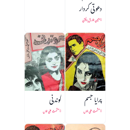
دعوتی کردار
متین طارق باغپتی
پرایا جسم
گوندنی
حشمت علی خاں
حشمت علی خاں