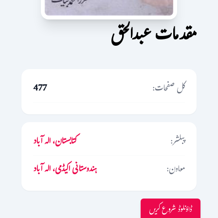
مقدمات عبدالحق
کل صفحات:
477
پبلشر:
کتابستان، الہ آباد
معاون:
ہندوستانی اکیڈمی، الہ آباد
ڈاؤنلوڈ شروع کریں