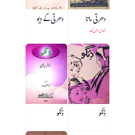
دھرتی ماتا
دھرتی کے دیو
پرل ایس بک
ڈنگو
ڈنگو