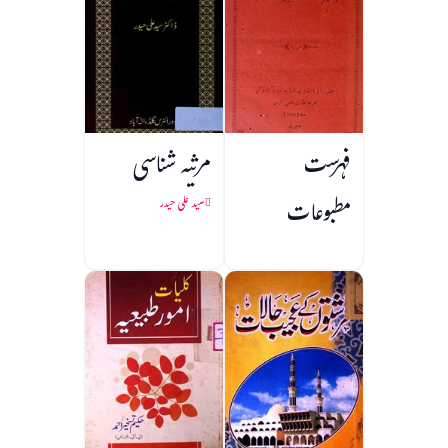
فہرست
مرثیہ شناسی
مطبوعات
سید علی حیدر