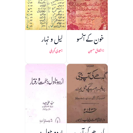
خون کے آنسو
لیل و نہار
اشفاق حسین
میری کوریلی