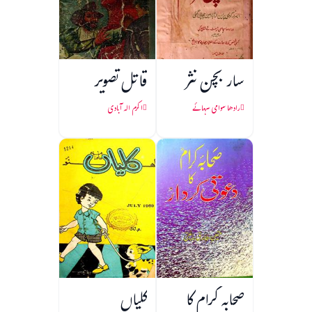
سار بچن نثر
قاتل تصویر
رادھا سوامی سہائے
اکرم الہ آبادی
صحابہ کرام کا
کلیاں