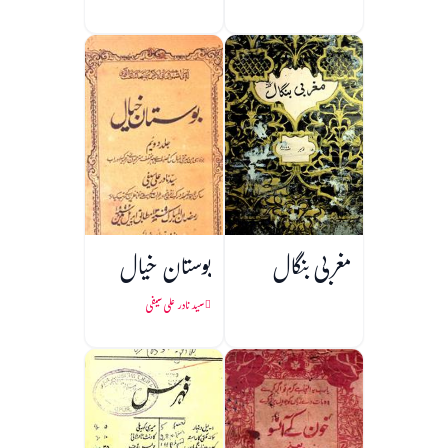
مغربی بنگال
بوستان خیال
سید نادر علی سیفی