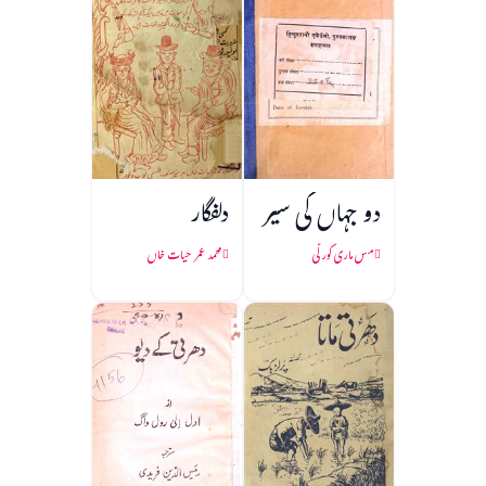
دو جہاں کی سیر
دلفگار
مس ماری کورلّی
محمد عمر حیات خاں