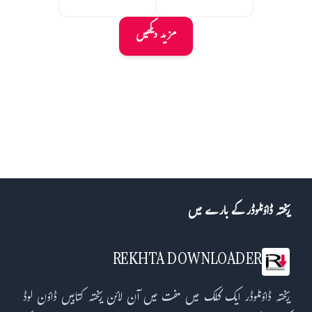
مزید دیکھیں
ریختہ ڈاؤنلوڈر کے بارے میں
REKHTA DOWNLOADER
ریختہ ڈاؤنلوڈر ایک کلک میں مفت میں آن لائن ریختہ کتابیں ڈاؤن لوڈ