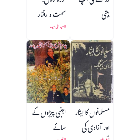
گدھے کی آپ
اردو ناول:
بیتی
سمت و رفتار
سید علی حیدر
مسلمانوں کا ایثار
اجنبی پیڑوں کے
اور آزادی کی
سائے