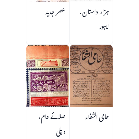
ہزار داستان،
عصر جدید
لاہور
حامی الشفاء
صلائے عام،
دہلی