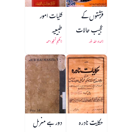
فرشتوں کے
کلیات امور
عجیب حالات
طبیعیہ
امداد اللہ انور
حکیم تسخیر احمد
حکایت نادرہ
دور ہے منزل