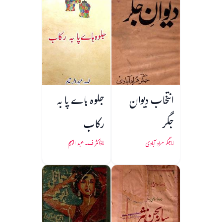
انتخاب دیوان
جلوہ ہاے پا به
جگر
رکاب
جگر مراد آبادی
ڈاکٹر ف۔ عبد الرحیم