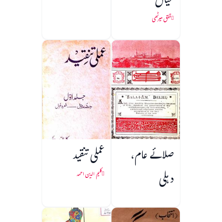
خیال
قلق میرٹھی
صلائے عام،
عملی تنقید
دہلی
کلیم الدین احمد