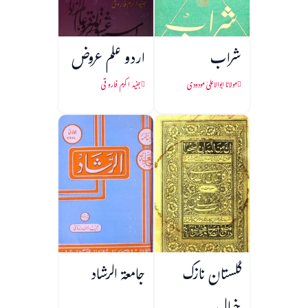
شراب
اردو علم عروض
مولانا ابوالاعلیٰ مودودی
جنید اکرم فاروقی
گلستان نازک
جامعۃ الرشاد