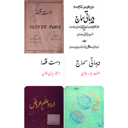
دیہاتی سماج
دست قضا
شرت چندر چٹرجی
جیمز ہیڈلی چیس