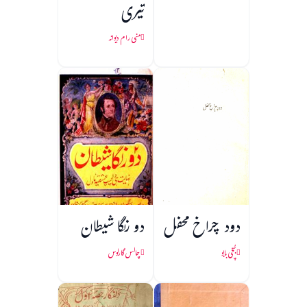
تیری
منی رام دیوانہ
دود چراخ محفل
دو رنگا شیطان
بُچّی بابو
چالس گارلوس