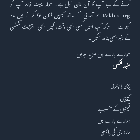
کرنے کے لیے آپ کا آن لائن ٹول ہے۔ ہمارا پلیٹ فارم آپ کو
Rekhta.org سے آسانی کے ساتھ کتابیں ڈاؤن لوڈ کرنے میں مدد
کرتا ہے — تاکہ آپ انہیں کسی بھی وقت، کہیں بھی، انٹرنیٹ کنکشن
کے بغیر بھی پڑھ سکیں۔
ہمارے بارے میں مزید جانیں
مفید لنکس
ریختہ ڈاؤنلوڈر
کتابیں
قیمتوں کے منصوبے
ہمارے بارے میں
رازداری کی پالیسی