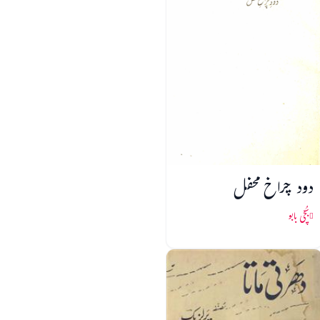
دود چراخ محفل
بُچّی بابو