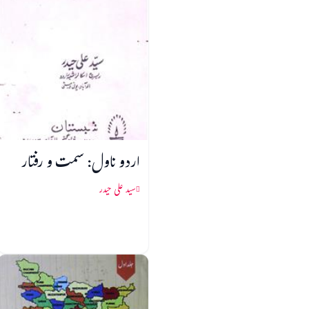
اردو ناول: سمت و رفتار
سید علی حیدر