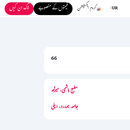
قیمتوں کے منصوبے
لاگ ان کریں
UR
کروم ایکسٹینشن
66
مطبع ہاشمی، میرٹھ
جامعہ ہمدرد، دہلی