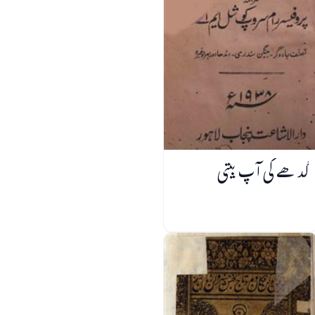
گدھے کی آپ بیتی