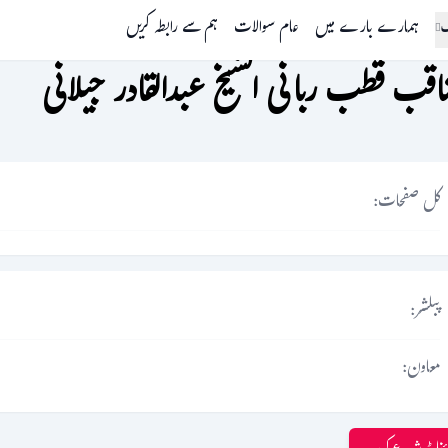
گ
ہمارے بارے میں
عام سوالات
ہم سے رابطہ کریں
اقب قطب ربانی الشیخ عبدالقادر جیلانی
کل صفحات:
پبلشر:
معاون: