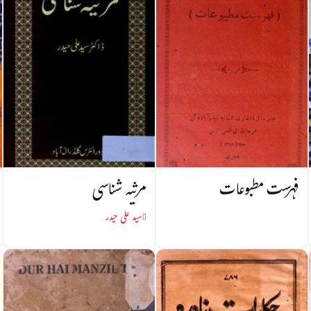
فہرست مطبوعات
مرثیہ شناسی
سید علی حیدر