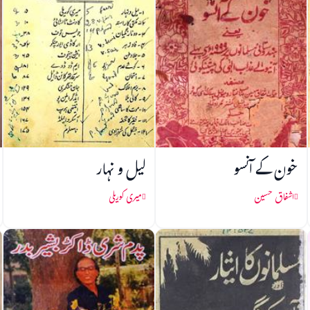
خون کے آنسو
لیل و نہار
اشفاق حسین
میری کوریلی