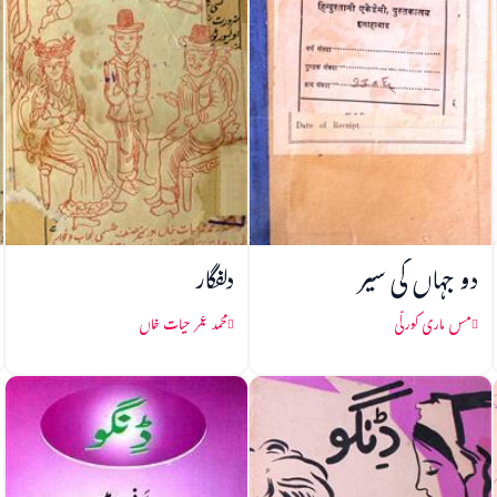
دو جہاں کی سیر
دلفگار
مس ماری کورلّی
محمد عمر حیات خاں