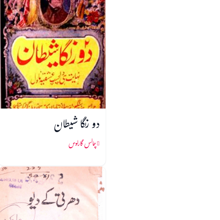
دو رنگا شیطان
چالس گارلوس