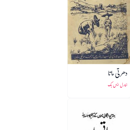
دھرتی ماتا
پرل ایس بک