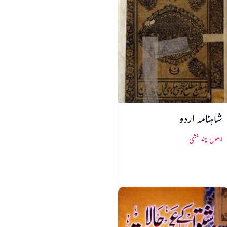
شاہنامہ اردو
مول چند منشی