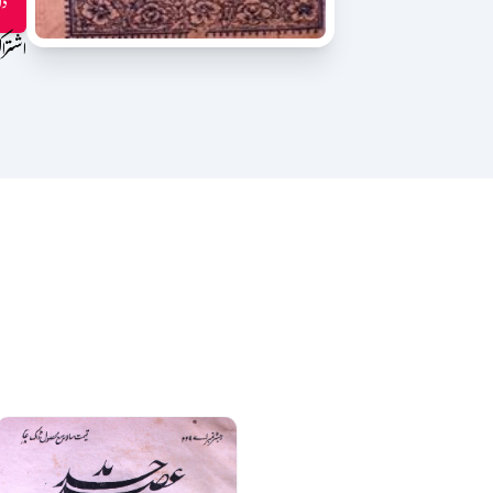
ڈا
اشترا