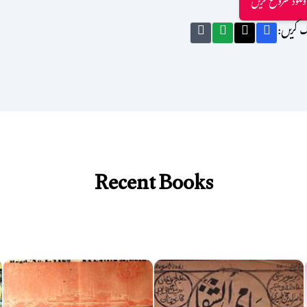
ؤنلوڈ شروع کریں
ک کریں:
Recent Books