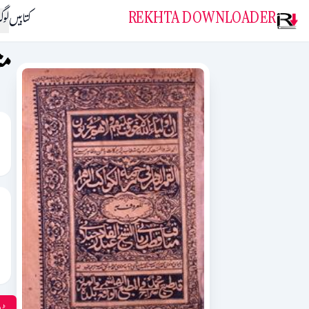
REKHTA DOWNLOADER
کتابیں
لو
من