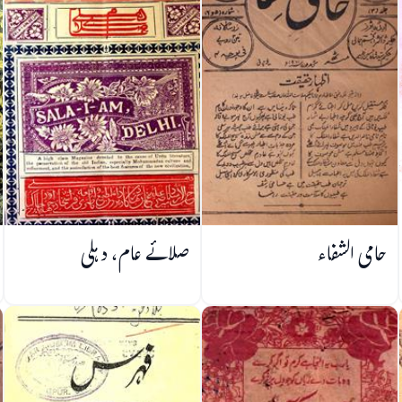
حامی الشفاء
صلائے عام، دہلی