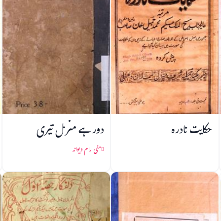
حکایت نادرہ
دور ہے منزل تیری
منی رام دیوانہ