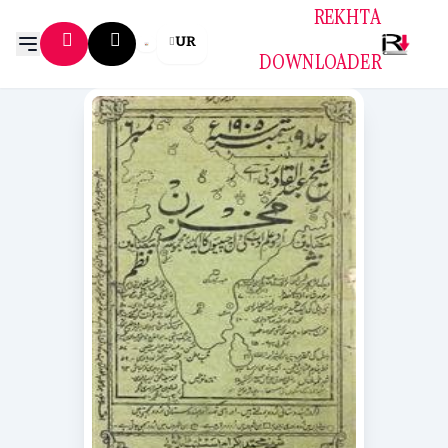
REKHTA
UR
DOWNLOADER