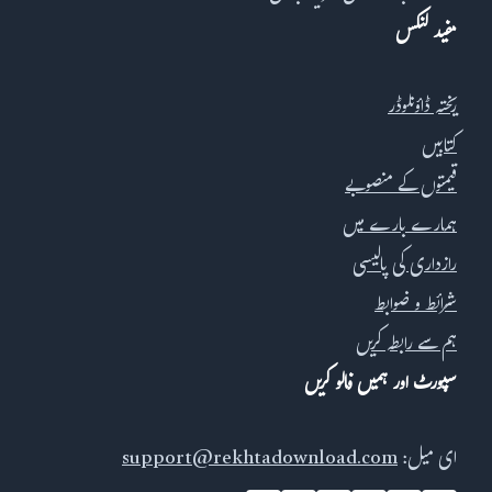
مفید لنکس
ریختہ ڈاؤنلوڈر
کتابیں
قیمتوں کے منصوبے
ہمارے بارے میں
رازداری کی پالیسی
شرائط و ضوابط
ہم سے رابطہ کریں
سپورٹ اور ہمیں فالو کریں
ای میل:
support@rekhtadownload.com