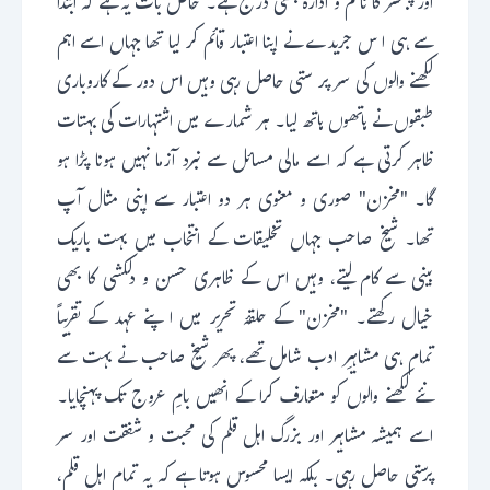
اور پبلشر کا نا م و ادارہ بھی درج ہے۔ خاص بات یہ ہے کہ ابتدا
سے ہی ا س جریدے نے اپنا اعتبار قائم کر لیا تھا جہاں اسے اہم
لکھنے والوں کی سر پر ستی حاصل رہی وہیں اس دور کے کاروباری
طبقوں نے ہاتھوں ہاتھ لیا۔ ہر شمارے میں اشتہارات کی بہتات
ظاہر کرتی ہے کہ اسے مالی مسائل سے نبرد آزما نہیں ہونا پڑا ہو
گا۔ "مخزن" صوری و معنوی ہر دو اعتبار سے اپنی مثال آپ
تھا۔ شیخ صاحب جہاں تخلیقات کے انتخاب میں بہت باریک
بینی سے کام لیتے، وہیں اس کے ظاہری حسن و دلکشی کا بھی
خیال رکھتے۔ "مخزن" کے حلقۂ تحریر میں ا پنے عہد کے تقریباً
تمام ہی مشاہیرِ ادب شامل تھے، پھر شیخ صاحب نے بہت سے
نئے لکھنے والوں کو متعارف کرا کے انھیں بامِ عروج تک پہنچایا۔
اسے ہمیشہ مشاہیر اور بزرگ اہل قلم کی محبت و شفقت اور سر
پرستی حاصل رہی۔ بلکہ ایسا محسوس ہوتا ہے کہ یہ تمام اہلِ قلم،