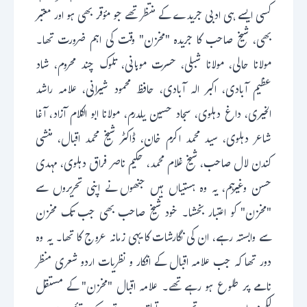
کسی ایسے ہی ادبی جریدے کے منتظر تھے جو مؤقر بھی ہو اور معتبر
بھی، شیخ صاحب کا جریدہ "مخزن" وقت کی اہم ضرورت تھا۔
مولانا حالی، مولانا شبلی، حسرت موہانی، تلوک چند محروم، شاد
عظیم آبادی، اکبر الہ آبادی، حافظ محمود شیرانی، علامہ راشد
الخیری، داغ دہلوی، سجاد حسین یلدرم، مولانا ابو الکلام آزاد، آغا
شاعر دہلوی، سید محمد اکرم خان، ڈاکٹر شیخ محمد اقبال، منشی
کندن لال صاحب، شیخ غلام محمد، حکیم ناصر فراق دہلوی، مہدی
حسن وغیرہم، یہ وہ ہستیاں ہیں جنھوں نے اپنی تحریروں سے
"مخزن" کو اعتبار بخشا۔ خود شیخ صاحب بھی جب تک مخزن
سے وابستہ رہے، ان کی نگارشات کا یہی زمانہ عروج کا تھا۔ یہ وہ
دور تھا کہ جب علامہ اقبال کے افکار و نظریات اردو شعری منظر
نامے پر طلوع ہو رہے تھے۔ علامہ اقبال "مخزن" کے مستقل