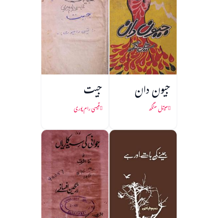
جیون دان
جیت
سیتل سنگھ
قیسی رام پوری