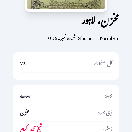
مخزن، لاہور
Shumara Number-شمارہ نمبر۔006
کل صفحات:
72
زمرہ:
رسالے
ذیلی زمرہ:
مخزن
پبلشر:
شیخ محمد اکرام