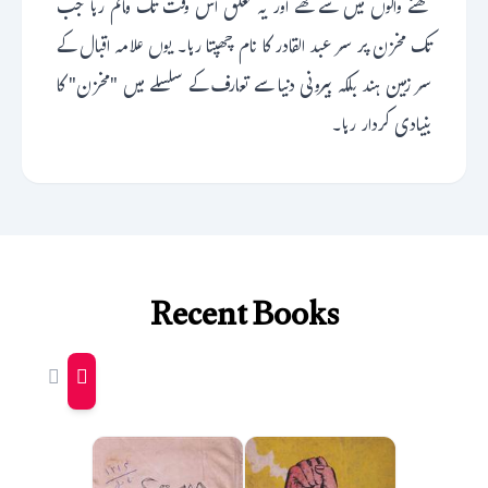
لکھنے والوں میں سے تھے اور یہ تعلق اس وقت تک قائم رہا جب
تک مخزن پر سر عبد القادر کا نام چھپتا رہا۔ یوں علامہ اقبال کے
سر زمین ہند بلکہ بیرونی دنیا سے تعارف کے سلسلے میں "مخزن" کا
بنیادی کردار رہا۔
Recent Books