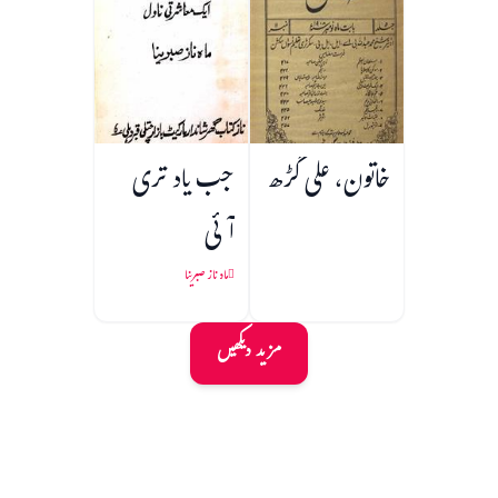
خاتون، علی گڑھ
جب یاد تری
آئی
ماہ ناز صبرینا
مزید دیکھیں