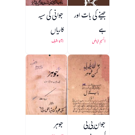
جینے کی بات اور
جوانی کی سیہ
ہے
کاریاں
نسیم فیاض
آغا اشرف
جوان بی بی
جوہر