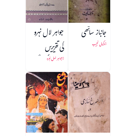
جانباز ساتھی
جواہر لال نہرو
کی تقریریں
وکیل نجیب
(1857 کی جنگ
جواہر لعل نہرو
آزادی)