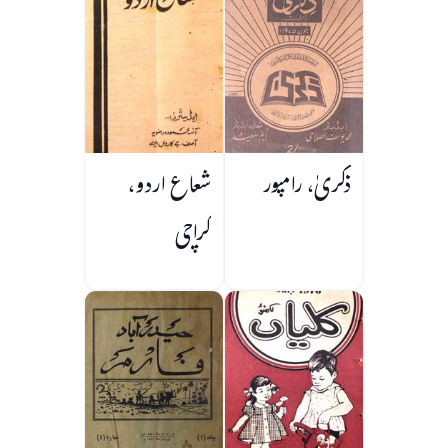
ذکریٰ، رامپور
شعاع اردو،
کراچی