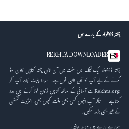
ریختہ ڈاؤنلوڈر کے بارے میں
REKHTA DOWNLOADER
ریختہ ڈاؤنلوڈر ایک کلک میں مفت میں آن لائن ریختہ کتابیں ڈاؤن لوڈ
کرنے کے لیے آپ کا آن لائن ٹول ہے۔ ہمارا پلیٹ فارم آپ کو
Rekhta.org سے آسانی کے ساتھ کتابیں ڈاؤن لوڈ کرنے میں مدد
کرتا ہے — تاکہ آپ انہیں کسی بھی وقت، کہیں بھی، انٹرنیٹ کنکشن
کے بغیر بھی پڑھ سکیں۔
ہمارے بارے میں مزید جانیں