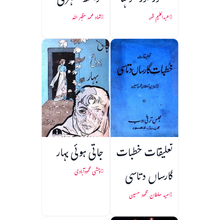
منصور اور موہنا
مواعظ مظہری
عبدالحلیم شرر
شاہ محمد مظہر اللہ
تعلیقات خطبات
جاتی ہوئی بہار
گارساں دتاسی
وحشی محمودآبادی
سید سلطان محمود حسین