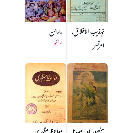
تہذیب الاخلاق،
رامائن
امرتسر
والمیکی