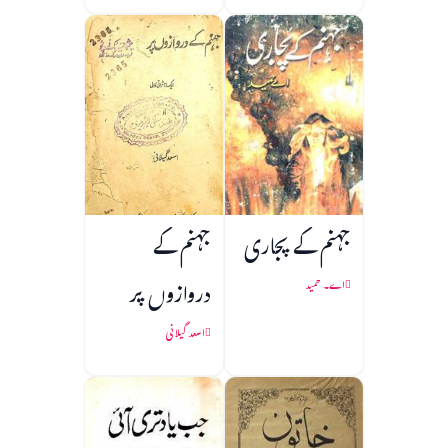
جہنم کے پجاری
جہنم کے
دروازوں پر
اے۔ حمید
اسعد گیلانی