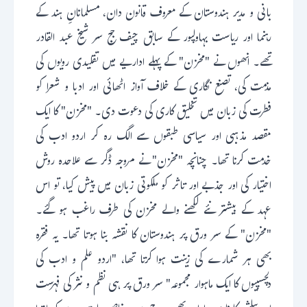
بانی و مدیر ہندوستان کے معروف قانون دان، مسلمانانِ ہند کے
رہنما اور ریاست بہاولپور کے سابق چیف جج سر شیخ عبد القادر
تھے۔ انھوں نے "مخزن" کے پہلے اداریے میں تقلیدی رویوں کی
مذمت کی، تصنع نگاری کے خلاف آواز اٹھائی اور ادبا و شعرا کو
فطرت کی زبان میں تخلیق کاری کی دعوت دی۔ "مخزن" کا ایک
مقصد مذہبی اور سیاسی طبقوں سے الگ رہ کر اردو ادب کی
خدمت کرنا تھا۔ چنانچہ "مخزن" نے مروجہ ڈگر سے علاحدہ روش
اختیار کی اور جذبے اور تاثر کو ملکوتی زبان میں پیش کیا، تو اس
عہد کے بیشتر نئے لکھنے والے مخزن کی طرف راغب ہو گئے۔
"مخزن" کے سر ورق پر ہندوستان کا نقشہ بنا ہوتا تھا۔ یہ فقرہ
بھی ہر شمارے کی زینت ہوا کرتا تھا، "اردو علم و ادب کی
دلچسپیوں کا ایک ماہوار مجموعہ" سر ورق پر ہی نظم و نثر کی فہرست