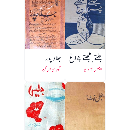
جلتے بجھتے چراغ
جلاد پدر
جلیس سہسوانی
گوہر علی خاں گوہر