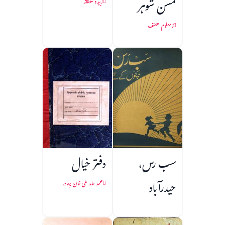
کمسن شوہر
زبیدہ سلطانہ
نامعلوم مصنف
سب رس،
دفتر خیال
حیدرآباد
محمد حامد علی خان بہادر