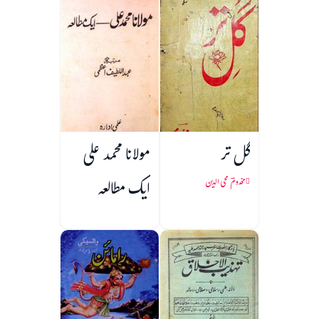
گل تر
مولانا محمد علی
ایک مطالعہ
مخدومؔ محی الدین