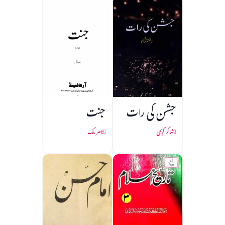
جشن کی رات
جنت
شاکر کریمی
ناصر ملک