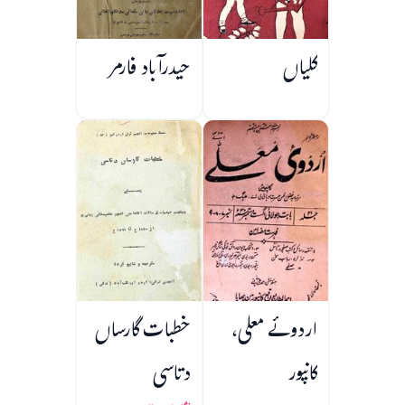
کلیاں
حیدرآباد فارمر
اردوئے معلی،
خطبات گارساں
کانپور
دتاسی