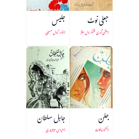
جعلی نوٹ
جلیس
منشی گوری شنکر لال اختر
انوار کمال حسینی
جلن
جاہل سلطان
کشواہا کانت
الیاس سیتا پوری