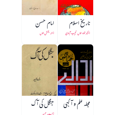
تاریخ اسلام
امام حسن
اکبر شاہ خاں نجیب آبادی
الہ بخش خاں
مجلہ علم و آگہی
جنگل کی آگ
اے۔ حمید