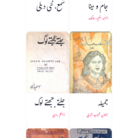
جام و مینا
شمع، نئی دہلی
عبد المجید سالک
جمیلہ
جلتے بجھتے لوگ
خان محبوب طرزی
اسلم راہی