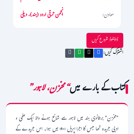
معاون:
انجمن ترقی اردو (ہند)، دہلی
ڈاؤنلوڈ شروع کریں
اشتراک کریں:
کتاب کے بارے میں
“مخزن، لاہور”
"مخزن" برطانوی ہند میں لاہور سے شائع ہونے والا ایک علمی و
ادبی جریدہ تھا جس کا اجرا اپریل ۱۹۰۱ میں ہوا۔ اس جریدے کے