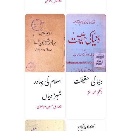
گارساں دتاسی
دنیا کی حقیقت
اسلام کی بہادر
شہزادیاں
حکیم محمد اختر
صادق حسین سردھنوی