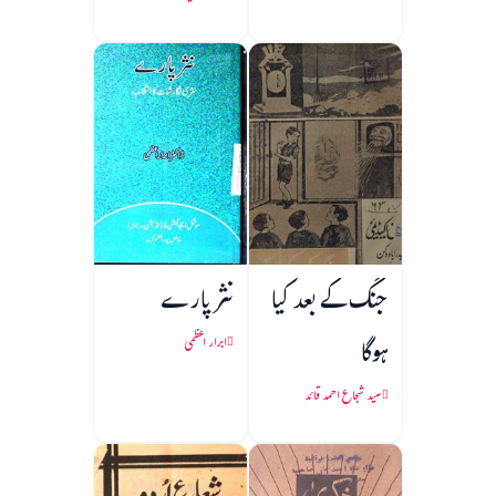
جنگ کے بعد کیا
نثر پارے
ہوگا
ابرار اعظمی
سید شجاع احمد قائد