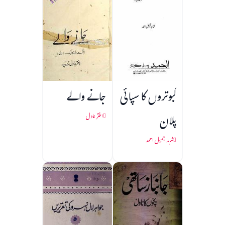
کبوتروں کا سپائی
جانے والے
پلان
اختر عادل
شاہد جمیل احمد