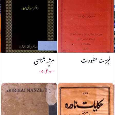
فہرست مطبوعات
مرثیہ شناسی
سید علی حیدر