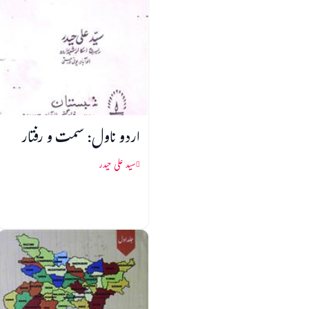
اردو ناول: سمت و رفتار
سید علی حیدر