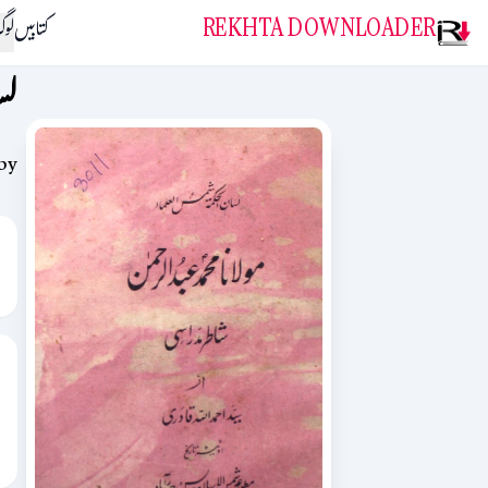
REKHTA DOWNLOADER
کتابیں
لو
لس
by