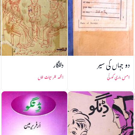
دو جہاں کی سیر
دلفگار
مس ماری کورلّی
محمد عمر حیات خاں