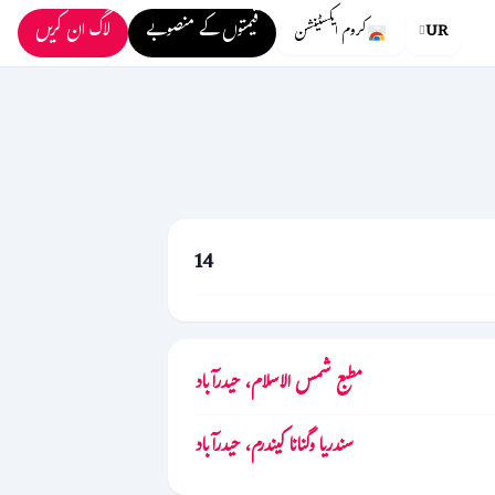
قیمتوں کے منصوبے
لاگ ان کریں
UR
کروم ایکسٹینشن
14
مطبع شمس الاسلام، حیدرآباد
سندریا وگنانا کیندرم، حیدرآباد