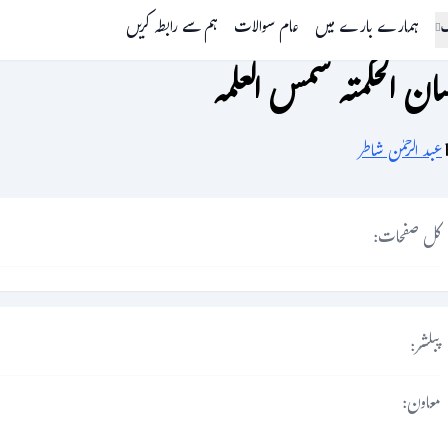
گ
ہمارے بارے میں
عام سوالات
ہم سے رابطہ کریں
ان الحکمتہ شمس العلمہ
عبد الرحمٰن شاطر
کل صفحات:
پبلشر:
معاون: