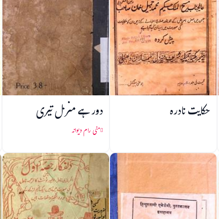
حکایت نادرہ
دور ہے منزل تیری
منی رام دیوانہ