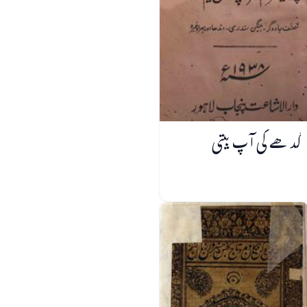
گدھے کی آپ بیتی