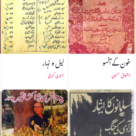
خون کے آنسو
لیل و نہار
اشفاق حسین
میری کوریلی