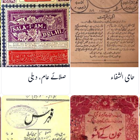
حامی الشفاء
صلائے عام، دہلی