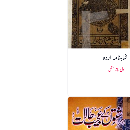
شاہنامہ اردو
مول چند منشی