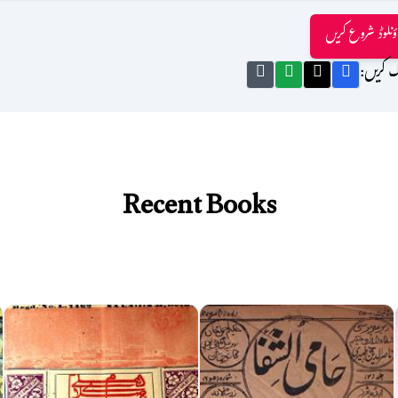
ؤنلوڈ شروع کریں
ک کریں:
Recent Books