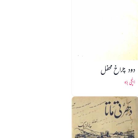
دود چراخ محفل
بُچّی بابو