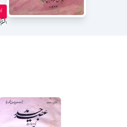
ڈا
اشترا