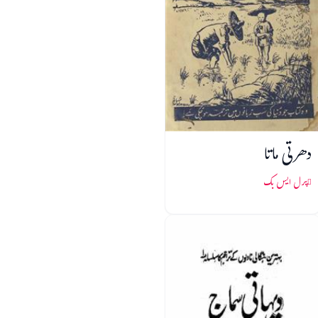
دھرتی ماتا
پرل ایس بک