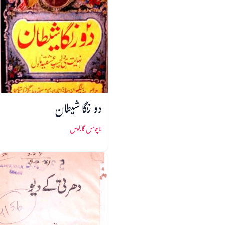
دو رنگا شیطان
چالس گارلوس