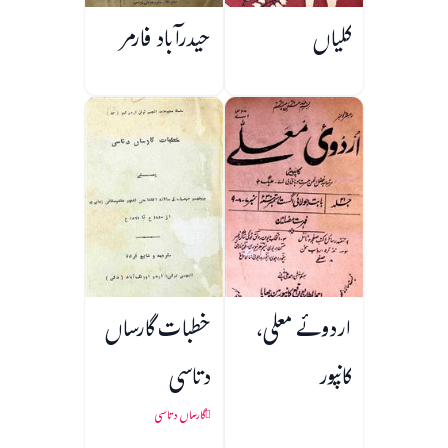
کلیاں
حیدرآباد فارمر
اردوئے معلی،
خطبات گارساں
کانپور
دتاسی
گارساں دتاسی