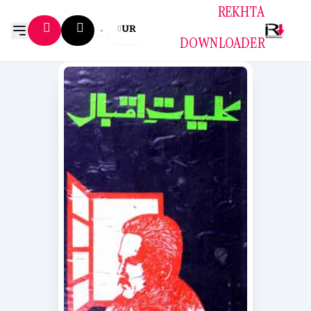
REKHTA
UR
DOWNLOADER