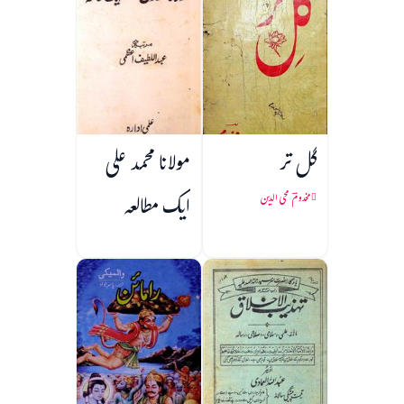
گل تر
مولانا محمد علی
ایک مطالعہ
مخدومؔ محی الدین