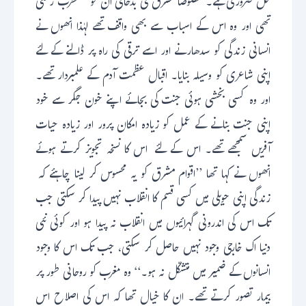
حل ضروری ہے۔ خصوصاً مشرق کی بدحالی ان کو مضطرب رکھتی
تھی اور وہ اس کے اسباب سے بھی واقف تھے لہٰذا انھوں نے
انسانی زندگی کو سدھارنے اور اسے ترقی کی راہ پر ڈالنے کے لئے
اپنی شاعری کو وسیلہ بنایا۔ اقبال عظمت آدم کے علمبردار تھے۔
اور وہ کسی بخشی ہوئی جنت کی بجائے اپنے خون جگر سے خود
اپنی جنت بنانے کے عمل کو زیادہ امکان پرور اور زیادہ حیات
آفریں سمجھے تھے۔ اس کے لئے اس کا نسخہ تجویز کرتے ہوئے
انھوں نے کہا تھا ’’اقوام مشرق کو یہ محسوس کر لینا چاہئے کہ
زندگی اپنی حویلی میں کسی قسم کا انقلاب نہیں پیدا کر سکتی جب
تک اس کی اندرونی گہرائیوں میں انقلاب نہ پیدا ہو اور کوئی نئی
دنیا اک خارجی وجود نہیں حاصل کر سکتی، جب تک اس کا وجود
انسانوں کے ضمیر میں متشکّل نہ ہو۔‘‘ وہ مغرب کو روحانی طور پر
بیمار تصور کرتے تھے۔ ان کا خیال تھا کہ اس کی اصلاح اس