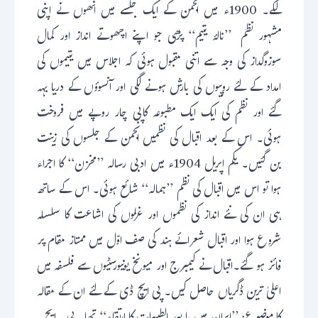
لگے۔ 1900ء میں انجمن کے ایک جلسے میں انھوں نے اپنی
مشہور نظم ’’نالۂ یتیم‘‘ پڑھی جو اپنے اچھوتے انداز اور کمال
سوزوگداز کی وجہ سے اتنی مقبول ہوئی کہ اجلاس میں یتیموں کی
امداد کے لئے روپیوں کی بارش ہونے لگی اور آنسوؤں کے دریا بہہ
گئے اور نظم کی ایک ایک مطبوعہ کاپی چار روپے میں فروخت
ہوئی۔ اس کے بعد اقبال کی نظمیں انجمن کے جلسوں کی زینت
بن گئیں۔ یکم اپریل 1904ء میں ادبی رسالہ ’’مخزن‘‘ کا اجراء
ہوا تو اس میں اقبال کی نظم ’’ہمالہ‘‘ شائع ہوئی۔ اس کے ساتھ
ہی ان کی نئے انداز کی نظموں اور غزلوں کی اشاعت کا سلسلہ
شروع ہوا اور اقبال شعرائے ہند کی صف اوّل میں ممتاز مقام پر
فائز ہو گئے۔اقبال نے کیمبرج اور میونخ یونیورسٹیوں سے فلسفہ میں
اعلیٰ ترین ڈگریاں حاصل کیں۔ پی ایچ ڈی کے لئے ان کے مقالہ