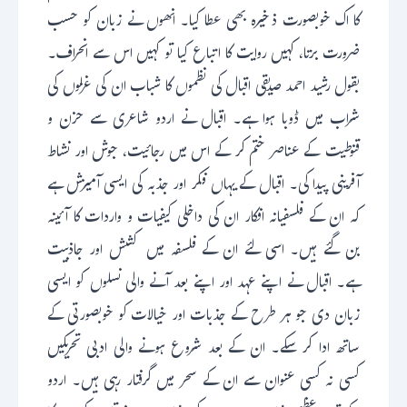
کا اک خوبصورت ذخیرہ بھی عطا کیا۔ انھوں نے زبان کو حسب
ضرورت برتا، کہیں روایت کا اتباع کیا تو کہیں اس سے انحراف۔
بقول رشید احمد صدیقی اقبال کی نظموں کا شباب ان کی غزلوں کی
شراب میں ڈوبا ہوا ہے۔ اقبال نے اردو شاعری سے حزن و
قنوطیت کے عناصر ختم کر کے اس میں رجائیت، جوش اور نشاط
آفرینی پیدا کی۔ اقبال کے یہاں فکر اور جذبہ کی ایسی آمیزش ہے
کہ ان کے فلسفیانہ افکار ان کی داخلی کیفیات و واردات کا آئینہ
بن گئے ہیں۔ اسی لئے ان کے فلسفہ میں کشش اور جاذبیت
ہے۔ اقبال نے اپنے عہد اور اپنے بعد آنے والی نسلوں کو ایسی
زبان دی جو ہر طرح کے جذبات اور خیالات کو خوبصورتی کے
ساتھ ادا کر سکے۔ ان کے بعد شروع ہونے والی ادبی تحریکیں
کسی نہ کسی عنوان سے ان کے سحر میں گرفتار رہی ہیں۔ اردو