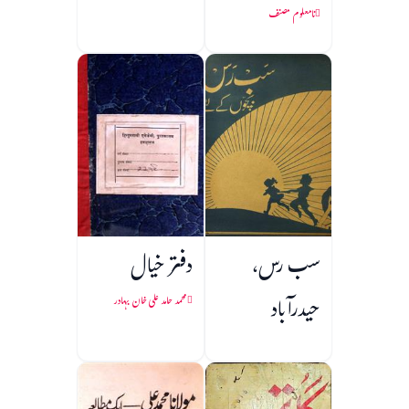
نامعلوم مصنف
سب رس،
دفتر خیال
حیدرآباد
محمد حامد علی خان بہادر