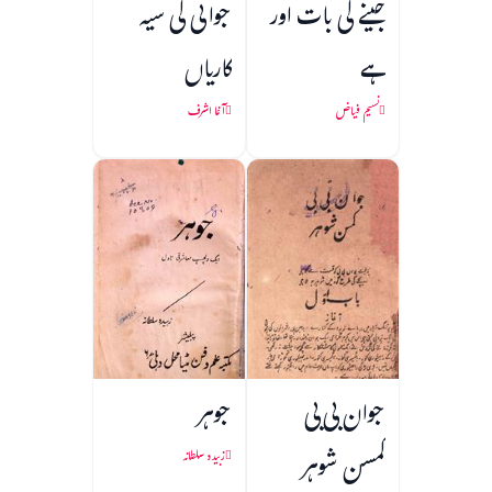
جینے کی بات اور
جوانی کی سیہ
ہے
کاریاں
نسیم فیاض
آغا اشرف
جوان بی بی
جوہر
کمسن شوہر
زبیدہ سلطانہ