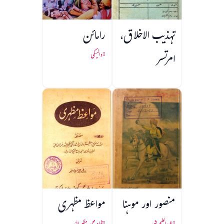
تہذیب الاخلاق،
رامائن
امرتسر
والمیکی
منصور اور موہنا
مواعظ مظہری