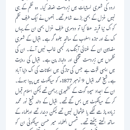
اردو کی شعری لسانیات میں زبردست اضافہ کیا۔ وہ نظم کے ہی
نہیں غزل کے بھی بڑے شاعر تھے۔ انھوں نے ایک طرف نظم
کو اک نیا قرینہ عطا کیا تو دوسری طرف غزل بھی ان کے یہاں
اک نئے اور تازہ اسلوب کے ساتھ جلوہ گر ہے۔ اقبال کے شعری
مضامین ان کے غنائی آہنگ پر کبھی غالب نہیں آئے۔ ان کی
نظموں میں زبردست نغمگی اور والہانہ پن ہے۔ اقبال کی روایت
میں ایسی قوّت ہے جس کی تازگی میں امکانات کی اک دنیا آباد
ہے۔شیخ محمد اقبال 9 نومبر 1877ء کو سیالکوٹ میں پیدا ہوئے۔
ان کے اجداد سپرو گوت کے کشمیری برہمن تھے لیکن اسلام قبول
کر کے سیالکوٹ میں بس گئے تھے۔ اقبال کے والد شیخ نور محمد
زیادہ پڑھے لکھے یا خوشحال نہیں تھے لیکن دیندار تھے اورعلماء کے
ساتھ اٹھتے بیٹھتے تھے۔ شمس العلماء میر حسن سیالکوٹی ان کو