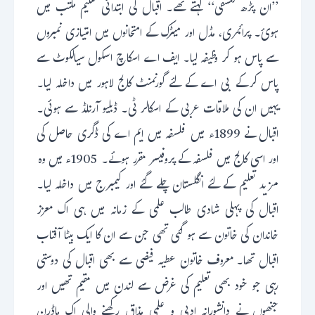
’’ان پڑھ فلسفی‘‘ کہتے تھے۔ اقبال کی ابتدائی تعلیم مکتب میں
ہوئ۔ پرائمری، مڈل اور میٹرک کے امتحانوں میں امتیازی نمبروں
سے پاس ہو کر وظیفہ لیا۔ ایف اے اسکاچ اسکول سیالکوٹ سے
پاس کرکے بی اے کے لئے گورنمنٹ کالج لاہور میں داخلہ لیا۔
یہیں ان کی ملاقات عربی کے اسکالر ٹی۔ ڈبلیو آرنلڈ سے ہوئی۔
اقبال نے 1899ء میں فلسفہ میں ایم اے کی ڈگری حاصل کی
اور اسی کالج میں فلسفہ کے پروفیسر مقرر ہوئے۔ 1905ء میں وہ
مزید تعلیم کے لئے انگلستان چلے گئے اور کیمبرج میں داخلہ لیا۔
اقبال کی پہلی شادی طالب علمی کے زمانہ میں ہی اک معزز
خاندان کی خاتون سے ہو گئی تھی جن سے ان کا ایک بیٹا آفتاب
اقبال تھا۔ معروف خاتون عطیہ فیضی سے بھی اقبال کی دوستی
رہی جو خود بھی تعلیم کی غرض سے لندن میں مقیم تھیں اور
جنھوں نے دانشورانہ ادبی و علمی مذاق رکھنے والی اک ماڈرن