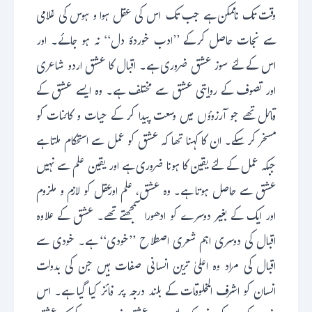
وقت تک ناممکن ہے جب تک اس کی عقل ہوا و ہوس کی غلامی
سے نجات حاصل کرکے ’’ادب خوردۂ دل‘‘ نہ ہو جائے۔ اور
اس کے لئے سوز عشق ضروری ہے۔ اقبال کا عشق اردو شاعری
اور تصوف کے روایتی عشق سے مختلف ہے۔ وہ ایسے عشق کے
قائل تھے جو آرزوؤں میں وسعت پیدا کر کے حیات و کائنات کو
مسخر کر سکے۔ ان کا کہنا تھا کہ عشق کو عمل سے استحکام ملتا ہے
جبکہ عمل کے لئے یقین کا ہونا ضروری ہے اور یقین علم سے نہیں
عشق سے حاصل ہوتا ہے۔ وہ عشق، علم اورعقل کو لازم و ملزوم
اور ایک کے بغیر دوسرے کو ادھورا سمجھتے تھے۔ عشق کے علاوہ
اقبال کی دوسری اہم شعری اصطلاح ’’خودی‘‘ ہے۔ خودی سے
اقبال کی مراد وہ اعلیٰ ترین انسانی صفات ہیں جن کی بدولت
انسان کو اشرف المخلوقات کے بلند درجہ پر فائز کیا گیا ہے۔ اس