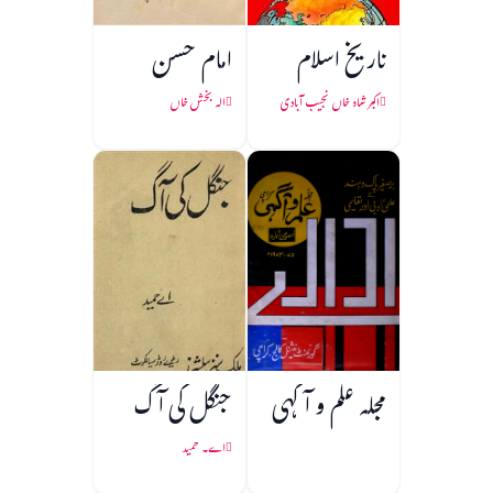
تاریخ اسلام
امام حسن
اکبر شاہ خاں نجیب آبادی
الہ بخش خاں
مجلہ علم و آگہی
جنگل کی آگ
اے۔ حمید