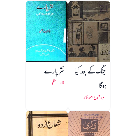
جنگ کے بعد کیا
نثر پارے
ہوگا
ابرار اعظمی
سید شجاع احمد قائد