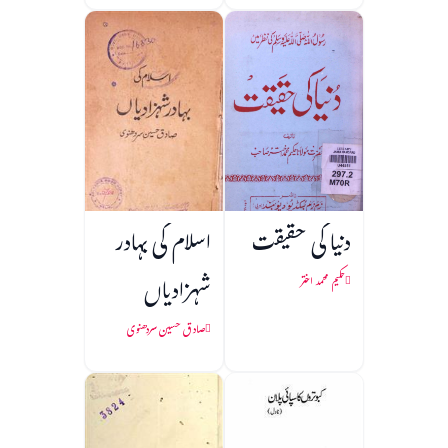
دنیا کی حقیقت
اسلام کی بہادر
شہزادیاں
حکیم محمد اختر
صادق حسین سردھنوی