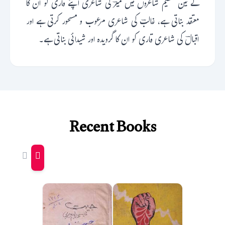
کے تین عظیم شاعروں میں میرؔ کی شاعری اپنے قاری کو ان کا
معتقد بناتی ہے، غالبؔ کی شاعری مرعوب و مسحور کرتی ہے اور
اقبالؔ کی شاعری قاری کو ان کا گرویدہ اور شیدائی بناتی ہے۔
Recent Books