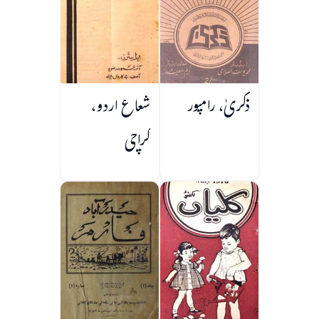
ذکریٰ، رامپور
شعاع اردو،
کراچی