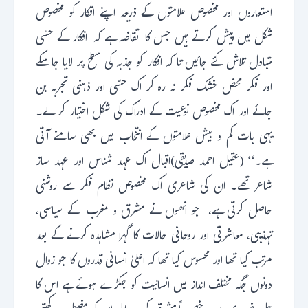
استعاروں اور مخصوص علامتوں کے ذریعہ اپنے افکار کو مخصوص
شکل میں پیش کرتے ہیں جس کا تقاضہ ہے کہ افکار کے حسّی
متبادل تلاش کئے جائیں تا کہ افکار کو جذبہ کی سطح پر لایا جا سکے
اور فکر محض خشک فکر نہ رہ کر اک حسّی اور ذہنی تجربہ بن
جائے اور اک مخصوص نوعیت کے ادراک کی شکل اختیار کر لے۔
یہی بات کم و بیش علامتوں کے انتخاب میں بھی سامنے آتی
ہے۔‘‘ (عقیل احمد صدیقی)اقبال اک عہد شناس اور عہد ساز
شاعر تھے۔ ان کی شاعری اک مخصوص نظام فکر سے روشنی
حاصل کرتی ہے، جو انھوں نے مشرق و مغرب کے سیاسی،
تہذیبی، معاشرتی اور روحانی حالات کا گہرا مشاہدہ کرنے کے بعد
مرتب کیا تھا اور محسوس کیا تھا کہ اعلیٰ انسانی قدروں کا جو زوال
دونوں جگہ مختلف انداز میں انسانیت کو جکڑے ہوئے ہے اس کا