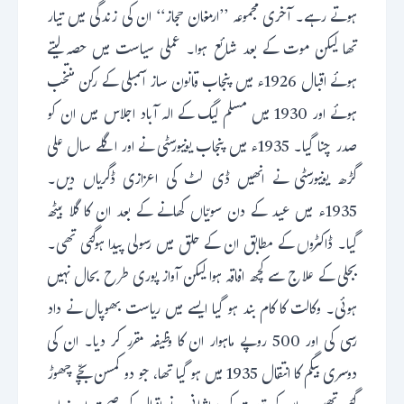
ہوتے رہے۔ آخری مجموعہ ’’ارمغان حجاز‘‘ ان کی زندگی میں تیار
تھا لیکن موت کے بعد شائع ہوا۔ عملی سیاست میں حصہ لیتے
ہوئے اقبال 1926ء میں پنجاب قانون ساز اسمبلی کے رکن منتخب
ہوئے اور 1930 میں مسلم لیگ کے الہ آباد اجلاس میں ان کو
صدر چنا گیا۔ 1935ء میں پنجاب یونیورسٹی نے اور اگلے سال علی
گڑھ یونیورسٹی نے انھیں ڈی لٹ کی اعزازی ڈگریاں دیں۔
1935ء میں عید کے دن سویّاں کھانے کے بعد ان کا گلا بیٹھ
گیا۔ ڈاکٹروں کے مطابق ان کے حلق میں رسولی پیدا ہوگئی تھی۔
بجلی کے علاج سے کچھ افاقہ ہوا لیکن آواز پوری طرح بحال نہیں
ہوئی۔ وکالت کا کام بند ہو گیا ایسے میں ریاست بھوپال نے داد
رسی کی اور 500 روپے ماہوار ان کا وظیفہ مقرر کر دیا۔ ان کی
دوسری بیگم کا انتقال 1935 میں ہو گیا تھا، جو دو کمسن بچّے چھوڑ