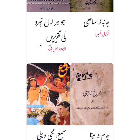
جانباز ساتھی
جواہر لال نہرو
کی تقریریں
وکیل نجیب
(1857 کی جنگ
جواہر لعل نہرو
آزادی)
جام و مینا
شمع، نئی دہلی