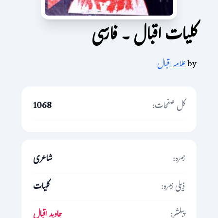
کلیات اقبال ۔ فارسی
by
علامہ اقبال
کل صفحات:
1068
زمرہ:
شاعری
ذیلی زمرہ:
کلیات
پبلشر:
جاوید اقبال