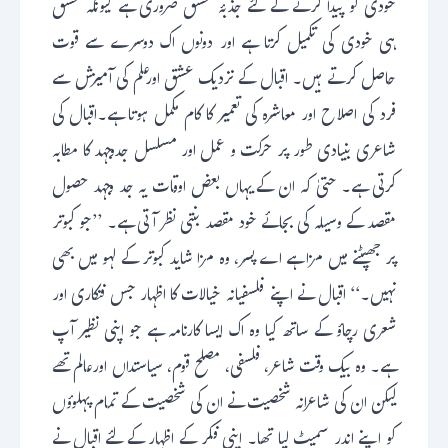
خودی کو پیدا کرنے کے لئے جذبۂ عشق ضروری ہے کیونکہ عشق
ہی خودی کی تکمیل کرتا ہے اور دونوں اک دوسرے سے قوت
حاصل کرتے ہیں۔ اقبال کے نزدیک عشق اورعلم کی آمیزش سے
فرد کی اصلاح اور معاشرہ کی تعمیر کا کام مکمل ہوتا ہے۔اقبال کی
شاعری بنیادی طور پر حرکت و عمل اور مسلسل جدوجہد کا مطابہ
کرتی ہے۔ حتیٰ کہ ان کے یہاں بعض اوقات یہ جد وجہد حصول
مقصد کے وسیلہ کی بجائے خود مقصد بنتی نظر آتی ہے۔ ’’جو کبوتر
پر جھپٹنے میں مزا ہے اے پسر، وہ مزا شاید کبوتر کے لہو میں بھی
نہیں۔‘‘ اقبال نے اپنے فلسفیانہ خیالات کا اظہار جس فنکاری اور
شعری رچاؤ کے ساتھ کیا وہ اک ایسا کارنامہ ہے جو اپنی نظیر آپ
ہے۔ وہ بیک وقت شاعر، فلسفی، مصلح قوم، سیاستداں اورعالم تھے
لیکن ان کی شاعرانہ شخصیت نے ان کی شخصیت کے تمام پہلوؤں
کو اپنے اندر سمیٹ لیا تھا۔ اپنی فکر کے اظہار کے لئے اقبال نے