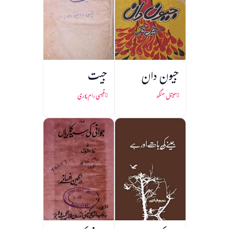
جیون دان
جیت
سیتل سنگھ
قیسی رام پوری