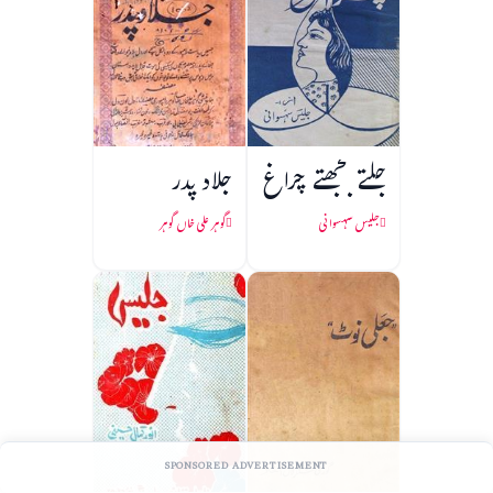
جلتے بجھتے چراغ
جلاد پدر
جلیس سہسوانی
گوہر علی خاں گوہر
SPONSORED ADVERTISEMENT