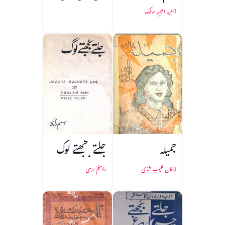
عبد المجید سالک
جمیلہ
جلتے بجھتے لوگ
خان محبوب طرزی
اسلم راہی