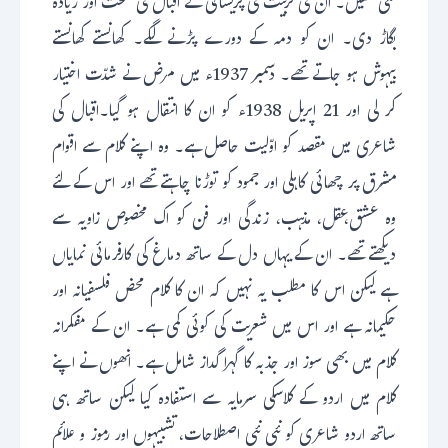
گئی تھیں۔ ان کی تربیت کی پریشانی نے اقبال کی صحت اور زیادہ
بگاڑ دی۔ ان کو دمہ کے دورے پڑنے لگے۔ کھانستے کھانستے
بیہوش ہو جاتے تھے۔ دسمبر 1937ء میں مرض نے شدّت اختیار
کر لی اور 21 اپریل 1938ء کو ان کا انتقال ہو گیا۔اقبال کی
شاعری میں مقصد کو اوّلیت حاصل ہے۔ وہ اپنے کلام سے اقوام
مشرق پر چھائی کاہلی اور جمود کو توڑنا چاہتے تھے اور اس کے لئے
وہ عشق،عقل، مذہب، زندگی اور فن کو اک مخصوص زاویہ سے
دیکھتے تھے۔ ان کے یہاں دل کے ساتھ دماغ کی کارفرمائی نمایاں
ہے لیکن اس کا مطلب یہ نہیں کہ ان کا کلام محض فلسفیانہ اور
حکیمانہ ہے اور اس میں شعریت کی کوئی کمی ہے۔ ان کے مفکرانہ
کلام میں بھی سوز اور جذبہ کا گہرا گداز شامل ہے۔ انھوں نے اپنے
کلام میں اردو کے کلاسکی سرمایہ سے استفادہ کیا لیکن ساتھ ہی
ساتھ اردو شاعری کو نئی نئی اصطلاحات، تشبیہوں اور رموز و علائم