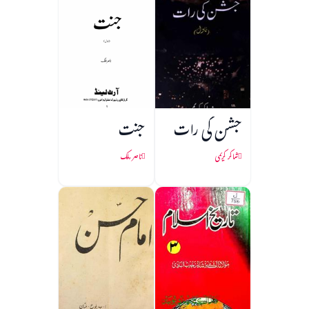
جشن کی رات
جنت
شاکر کریمی
ناصر ملک