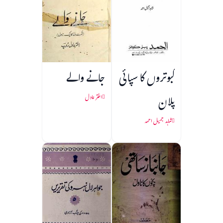
کبوتروں کا سپائی
جانے والے
پلان
اختر عادل
شاہد جمیل احمد