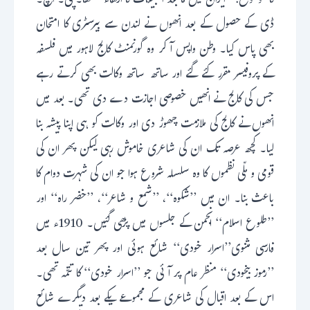
کا موضوع: ’’ایران میں ما بعد الطبیعات کا ارتقاء‘‘ تھا۔ پی۔ ایچ۔
ڈی کے حصول کے بعد انھوں نے لندن سے بیرسٹری کا امتحان
بھی پاس کیا۔ وطن واپس آ کر وہ گورنمنٹ کالج لاہور میں فلسفہ
کے پروفیسر مقرر کئے گئے اور ساتھ ساتھ وکالت بھی کرتے رہے
جس کی کالج نے انھیں خصوصی اجازت دے دی تھی۔ بعد میں
انھوں نے کالج کی ملازمت چھوڑ دی اور وکالت کو ہی اپنا پیشہ بنا
لیا۔ کچھ عرصہ تک ان کی شاعری خاموش رہی لیکن پھر ان کی
قومی و ملّی نظموں کا وہ سلسلہ شروع ہوا جو ان کی شہرت دوام کا
باعث بنا۔ ان میں ’’شکوہ‘‘، ’’شمع و شاعر‘‘، ’’خضر راہ‘‘ اور
’’طلوع اسلام‘‘ انجمن کے جلسوں میں پڑھی گئیں۔ 1910ء میں
فارسی مثنوی’’اسرار خودی‘‘ شائع ہوئی اور پھر تین سال بعد
’’رموز بیخودی‘‘ منظر عام پر آئی جو ’’اسرار خودی‘‘ کا تتمّہ تھی۔
اس کے بعد اقبال کی شاعری کے مجموعے یکے بعد دیگرے شائع