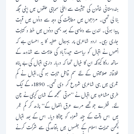
ہندوستانی خاتون کی حیثیت سے اعلیٰ سماجی حلقوں میں اپنی جگہ
بنا لی تھی۔ مزاجوں میں مطابقت کی وجہ سے دونوں میں قربت
پیدا ہوئی۔ لندن سے واپسی کے بعد بھی دونوں میں خط و کتابت
جاری رہی۔ اردو شاعری پر بہرحال عطیہ کا یہ احسان ہے کہ
انھوں نے اقبال کو ریاست حیدرآباد کی ملازمت سے شدّومد کے
ساتھ روکا کیونکہ ان کا خیال تھا کہ دربار داری اقبال کی بے پناہ
خلاقانہ صلاحیتوں کے لئے سم قاتل ثابت ہو گی۔اقبال نے کم
عمری میں ہی شاعری شروع کر دی تھی۔ 1890ء کے ایک
طرحی مشاعرہ میں اقبال نے ’’موتی سمجھ کے شان کریمی نے چن
لئے، قطرے جو تھے مرے عرق انفعال کے‘‘ پڑھ کر کم عمر
میں اس وقت کے جیّد شعراء کو چونکا دیا۔ اس کے بعد اقبال
انجمن حمایت اسلام کے جلسوں میں باقاعدگی سے شرکت کرنے