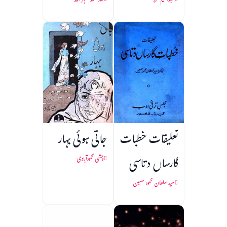
عبدالحلیم شرر
شاہ محمد مظہر اللہ
تعلیقات خطبات
جاتی ہوئی بہار
گارساں دتاسی
وحشی محمودآبادی
سید سلطان محمود حسین