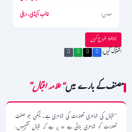
معاون:
غالب اکیڈمی، دہلی
ڈاؤنلوڈ شروع کریں
اشتراک کریں:
مصنف کے بارے میں
“علامہ اقبال”
’’اقبال کی شاعری تصوّرات کی شاعری ہے۔ لیکن جو صفت
تصوّرات کو شاعری بناتی ہے وہ یہ ہے کہ اقبال تشبیہوں،