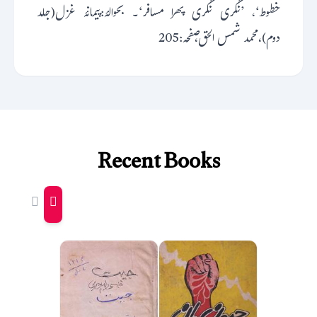
خطوط‘، ’نگری نگری پھرا مسافر‘۔ بحوالۂ:پیمانۂ غزل(جلد
دوم)،محمد شمس الحق،صفحہ:205
Recent Books