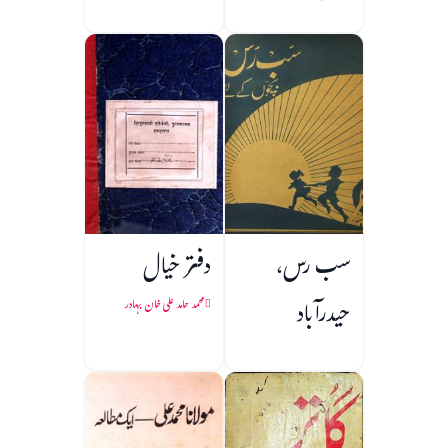
سب رس،
دفتر خیال
حیدرآباد
محمد حامد علی خان بہادر