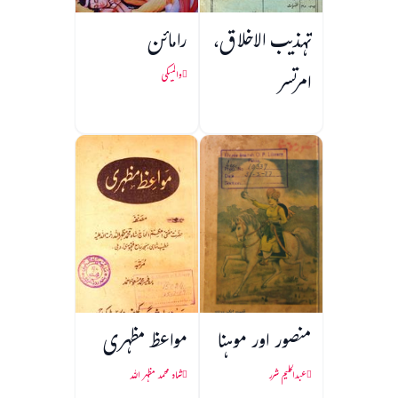
تہذیب الاخلاق،
رامائن
امرتسر
والمیکی
منصور اور موہنا
مواعظ مظہری
عبدالحلیم شرر
شاہ محمد مظہر اللہ