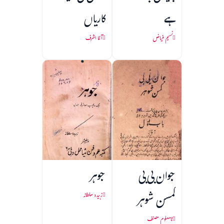
ہے
کاریاں
نسیم فیاض
آغا اشرف
جوان بی بی
جوہر
کمسن شوہر
زبیدہ سلطانہ
نامعلوم مصنف