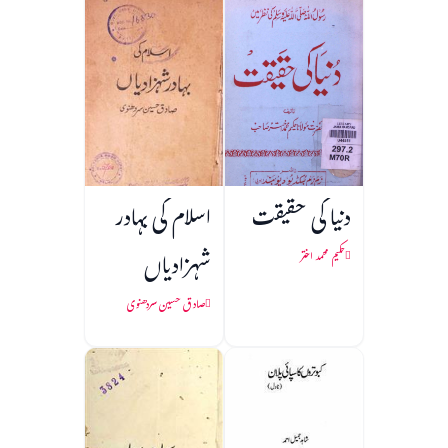
دنیا کی حقیقت
اسلام کی بہادر
شہزادیاں
حکیم محمد اختر
صادق حسین سردھنوی