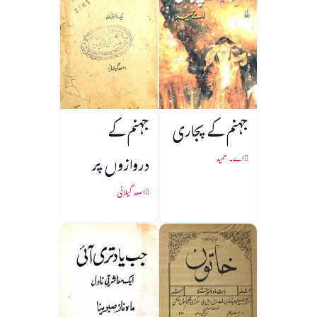
جہنم کے پجاری
جہنم کے
دروازوں پر
اے۔ حمید
اسعد گیلانی