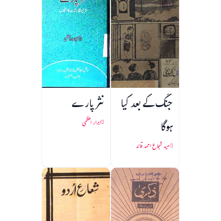
جنگ کے بعد کیا
نثر پارے
ہوگا
ابرار اعظمی
سید شجاع احمد قائد