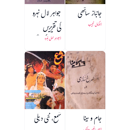
جانباز ساتھی
جواہر لال نہرو
کی تقریریں
وکیل نجیب
(1857 کی جنگ
جواہر لعل نہرو
آزادی)
جام و مینا
شمع، نئی دہلی