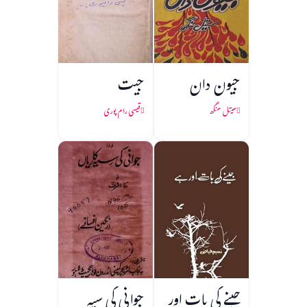
جیون دان
جیت
سیتل سنگھ
قیسی رام پوری
جینے کی بات اور
جوانی کی سیہ