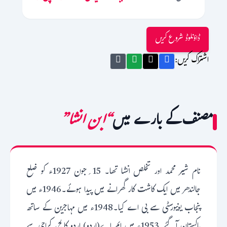
ڈاؤنلوڈ شروع کریں
اشتراک کریں:
مصنف کے بارے میں
“ابن انشا”
نام شیر محمد اور تخلص انشا تھا۔ 15؍جون 1927ء کو ضلع
جالندھر میں ایک کاشت کار گھرانے میں پیدا ہوئے۔1946ء میں
پنجاب یونیورسٹی سے بی اے کیا۔1948ء میں مہاجرین کے ساتھ