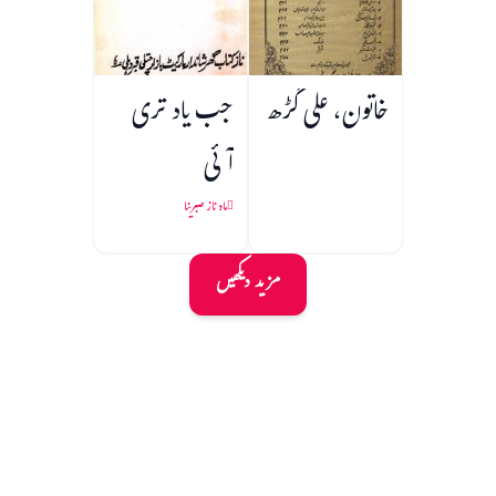
خاتون، علی گڑھ
جب یاد تری
آئی
ماہ ناز صبرینا
مزید دیکھیں