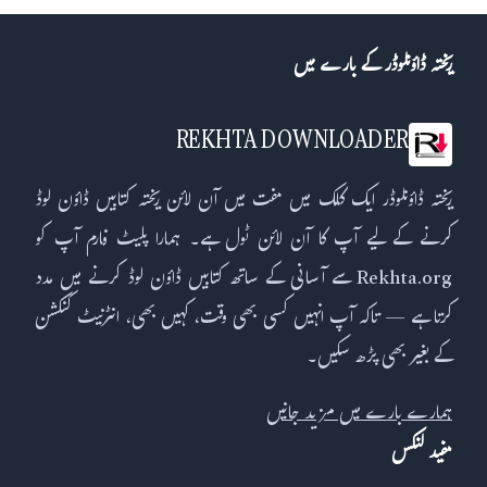
ریختہ ڈاؤنلوڈر کے بارے میں
REKHTA DOWNLOADER
ریختہ ڈاؤنلوڈر ایک کلک میں مفت میں آن لائن ریختہ کتابیں ڈاؤن لوڈ
کرنے کے لیے آپ کا آن لائن ٹول ہے۔ ہمارا پلیٹ فارم آپ کو
Rekhta.org سے آسانی کے ساتھ کتابیں ڈاؤن لوڈ کرنے میں مدد
کرتا ہے — تاکہ آپ انہیں کسی بھی وقت، کہیں بھی، انٹرنیٹ کنکشن
کے بغیر بھی پڑھ سکیں۔
ہمارے بارے میں مزید جانیں
مفید لنکس