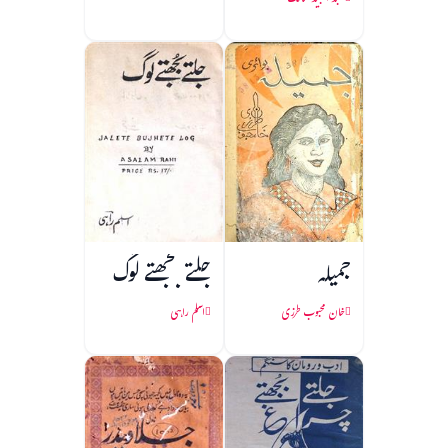
عبد المجید سالک
جمیلہ
جلتے بجھتے لوگ
خان محبوب طرزی
اسلم راہی