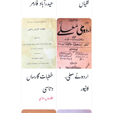
کلیاں
حیدرآباد فارمر
اردوئے معلی،
خطبات گارساں
کانپور
دتاسی
گارساں دتاسی