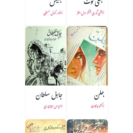
جعلی نوٹ
جلیس
منشی گوری شنکر لال اختر
انوار کمال حسینی
جلن
جاہل سلطان
کشواہا کانت
الیاس سیتا پوری