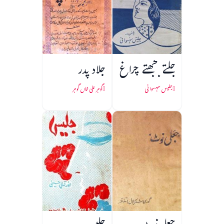
جلتے بجھتے چراغ
جلاد پدر
جلیس سہسوانی
گوہر علی خاں گوہر