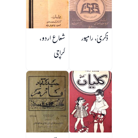
ذکریٰ، رامپور
شعاع اردو،
کراچی