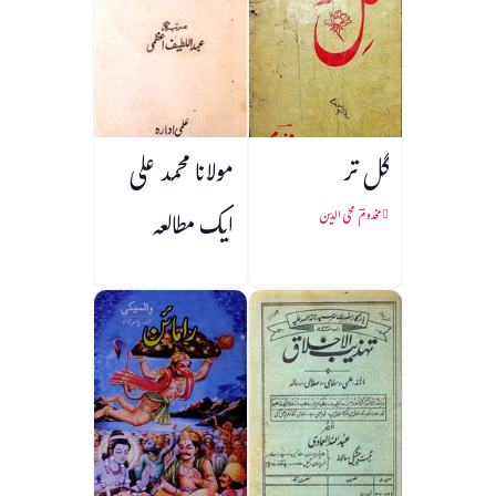
گل تر
مولانا محمد علی
ایک مطالعہ
مخدومؔ محی الدین