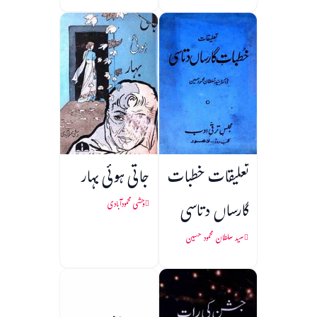
تعلیقات خطبات
جاتی ہوئی بہار
گارساں دتاسی
وحشی محمودآبادی
سید سلطان محمود حسین