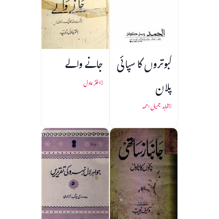
کبوتروں کا سپائی
جانے والے
پلان
اختر عادل
شاہد جمیل احمد