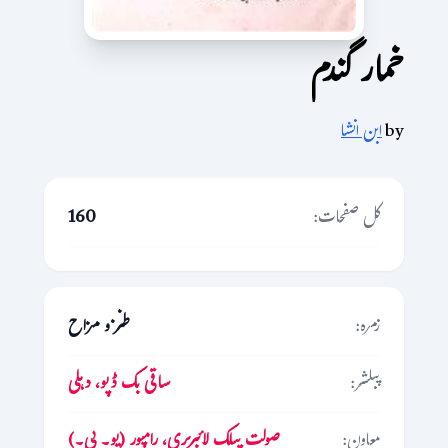
خمار گندم
by
ابن انشا
کل صفحات:
160
زمرہ:
طنز و مزاح
پبلشر:
ساقی بک ڈپو، دہلی
معاون:
صولت پبلک لائبریری، رامپور (یو۔ پی۔)