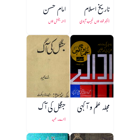
تاریخ اسلام
امام حسن
اکبر شاہ خاں نجیب آبادی
الہ بخش خاں
مجلہ علم و آگہی
جنگل کی آگ
اے۔ حمید