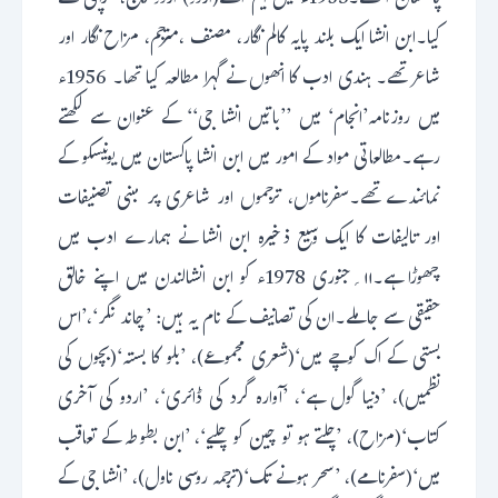
پاکستان آ گئے۔1953ء میں ایم اے(اردو) اردو کالج، کراچی سے
کیا۔ابن انشا ایک بلند پایہ کالم نگار، مصنف ،مترجم، مزاح نگار اور
شاعر تھے۔ ہندی ادب کا انھوں نے گہرا مطالعہ کیا تھا۔ 1956ء
میں روزنامہ’انجام‘ میں ’’باتیں انشا جی‘‘ کے عنوان سے لکھتے
رہے۔مطالعاتی مواد کے امور میں ابن انشا پاکستان میں یونیسکو کے
نمائندے تھے۔سفرناموں، ترجموں اور شاعری پر مبنی تصنیفات
اور تالیفات کا ایک وسیع ذخیرہ ابن انشا نے ہمارے ادب میں
چھوڑا ہے۔۱۱؍جنوری 1978ء کو ابن انشالندن میں اپنے خالق
حقیقی سے جاملے۔ان کی تصانیف کے نام یہ ہیں: ’چاند نگر‘،’اس
بستی کے اک کوچے میں‘(شعری مجموعے)، ’بلو کا بستہ‘(بچوں کی
نظمیں)، ’دنیا گول ہے‘، ’آوارہ گرد کی ڈائری‘، ’اردو کی آخری
کتاب‘(مزاح)، ’چلتے ہو تو چین کو چلیے‘، ’ابن بطوطہ کے تعاقب
میں‘(سفرنامے)، ’سحر ہونے تک‘(ترجمہ روسی ناول)، ’انشا جی کے