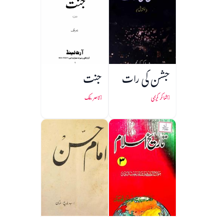
جشن کی رات
جنت
شاکر کریمی
ناصر ملک