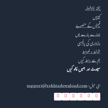
ریختہ ڈاؤنلوڈر
کتابیں
قیمتوں کے منصوبے
ہمارے بارے میں
رازداری کی پالیسی
شرائط و ضوابط
ہم سے رابطہ کریں
سپورٹ اور ہمیں فالو کریں
ای میل:
support@rekhtadownload.com