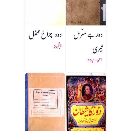
دور ہے منزل
دود چراخ محفل
تیری
بُچّی بابو
منی رام دیوانہ