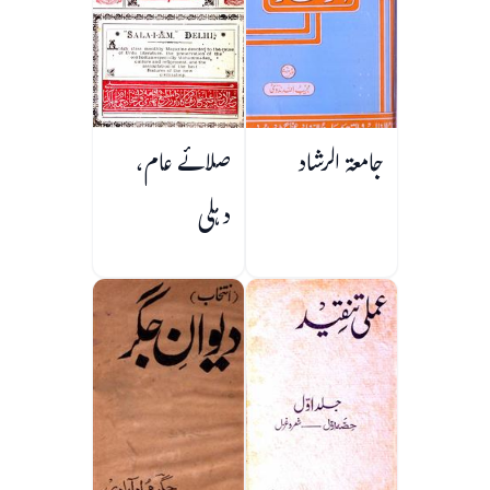
جامعۃ الرشاد
صلائے عام،
دہلی