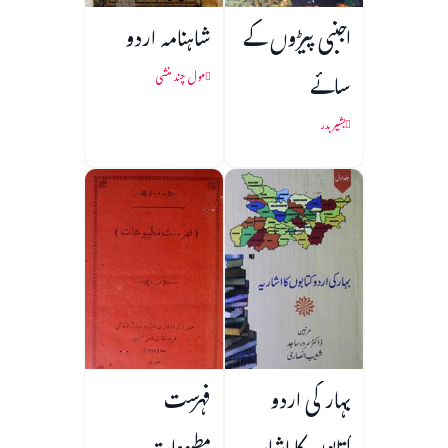
اجنبی پیڑوں کے
شاہنامہ اردو
سائے
مول چند منشی
بشیر بدر
بہار کی اردو
فہرست