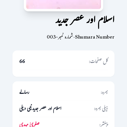
اسلام اور عصر جدید
Shumara Number-شمارہ نمبر-003
کل صفحات:
66
زمرہ:
رسالے
ذیلی زمرہ:
اسلام اور عصر جدید،نئی دہلی
پبلشر:
صغریٰ مہدی