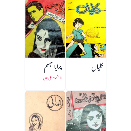
کلیاں
پرایا جسم
حشمت علی خاں