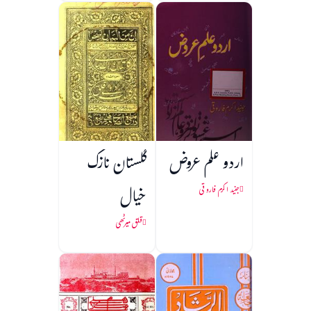
اردو علم عروض
گلستان نازک
خیال
جنید اکرم فاروقی
قلق میرٹھی