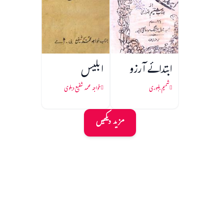
ابتدائے آرزو
ابلیس
شمیم بلہوری
خواجہ محمد شفیع دہلوی
مزید دیکھیں