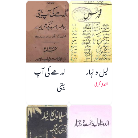
لیل و نہار
گدھے کی آپ
بیتی
میری کوریلی