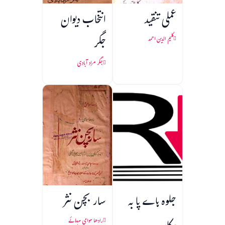
عملی تنقید
انتخاب دیوان
جگر
کلیم الدین احمد
جگر مراد آبادی
جلوہ ہاے پا به
سار بچن نثر
رادھا سوامی سہائے