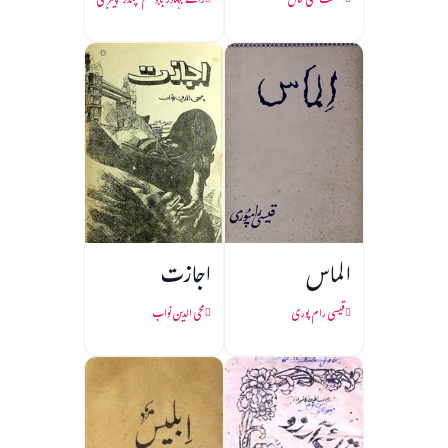
حشمت علی خاں
رائے بہادر بابو بنکم چندر چیٹرجی
الماس
اجازت
قیسی رام پوری
محی الدین نواب