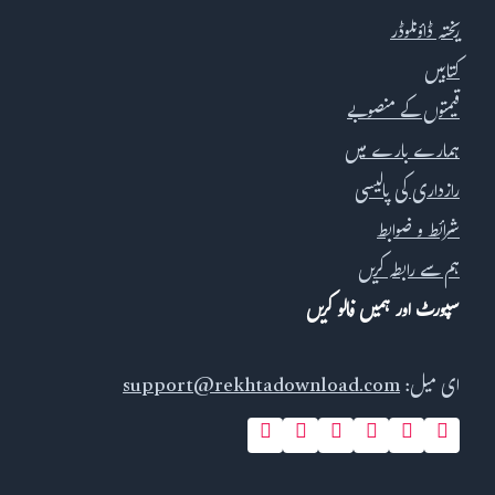
ریختہ ڈاؤنلوڈر
کتابیں
قیمتوں کے منصوبے
ہمارے بارے میں
رازداری کی پالیسی
شرائط و ضوابط
ہم سے رابطہ کریں
سپورٹ اور ہمیں فالو کریں
ای میل:
support@rekhtadownload.com