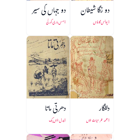
دو رنگا شیطان
دو جہاں کی سیر
چالس گارلوس
مس ماری کورلّی
دلفگار
دھرتی ماتا
محمد عمر حیات خاں
پرل ایس بک