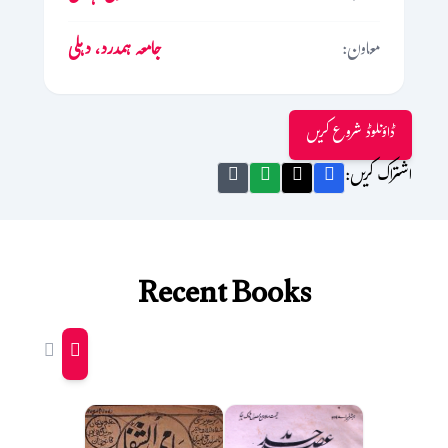
معاون:
جامعہ ہمدرد، دہلی
ڈاؤنلوڈ شروع کریں
اشتراک کریں:
Recent Books