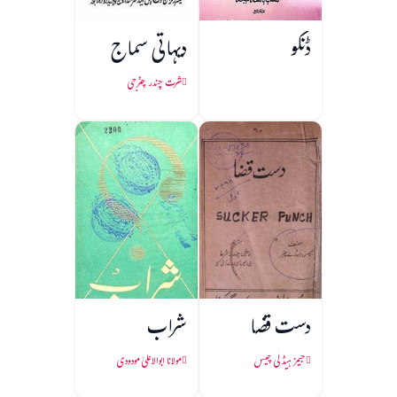
ڈنگو
دیہاتی سماج
شرت چندر چٹرجی
دست قضا
شراب
جیمز ہیڈلی چیس
مولانا ابوالاعلیٰ مودودی