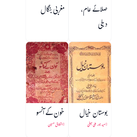
صلائے عام،
مغربی بنگال
دہلی
بوستان خیال
خون کے آنسو
سید نادر علی سیفی
اشفاق حسین