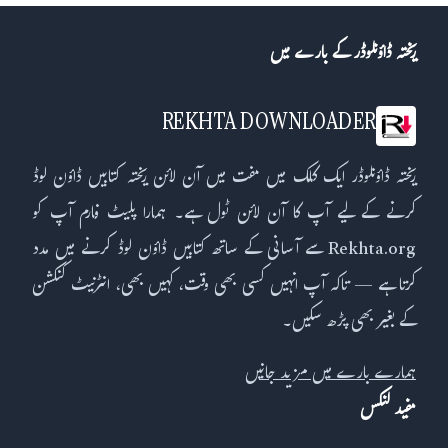
ریختہ ڈاؤنلوڈر کے بارے میں
REKHTA DOWNLOADER
ریختہ ڈاؤنلوڈر ایک کلک میں مفت میں آن لائن ریختہ کتابیں ڈاؤن لوڈ
کرنے کے لیے آپ کا آن لائن ٹول ہے۔ ہمارا پلیٹ فارم آپ کو
Rekhta.org سے آسانی کے ساتھ کتابیں ڈاؤن لوڈ کرنے میں مدد
کرتا ہے — تاکہ آپ انہیں کسی بھی وقت، کہیں بھی، انٹرنیٹ کنکشن
کے بغیر بھی پڑھ سکیں۔
ہمارے بارے میں مزید جانیں
مفید لنکس