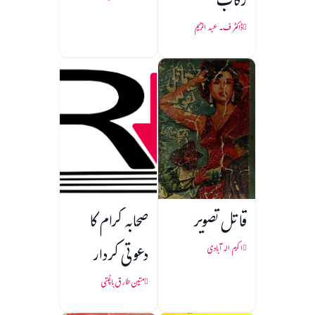
رکاب
ڈاکٹر ف۔ عبد الرحیم
قاتل تصویر
صحابہ کرام کا
دعوتی کردار
اکرم الہ آبادی
متین طارق باغپتی