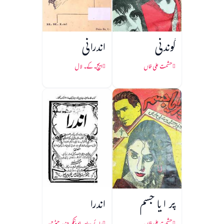
گوندنی
اندرانی
حشمت علی خاں
ایچ۔ کے۔ لال
پر ا یا جسم
اندرا