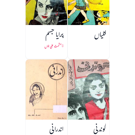
کلیاں
پرایا جسم
حشمت علی خاں
گوندنی
اندرانی