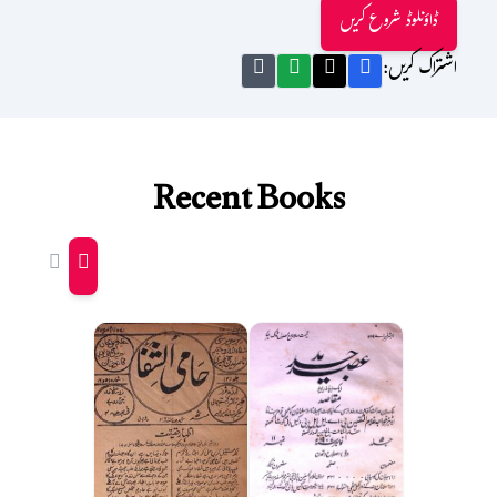
ڈاؤنلوڈ شروع کریں
اشتراک کریں:
Recent Books