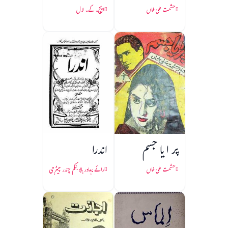
حشمت علی خاں
ایچ۔ کے۔ لال
پر ا یا جسم
اندرا
حشمت علی خاں
رائے بہادر بابو بنکم چندر چیٹرجی