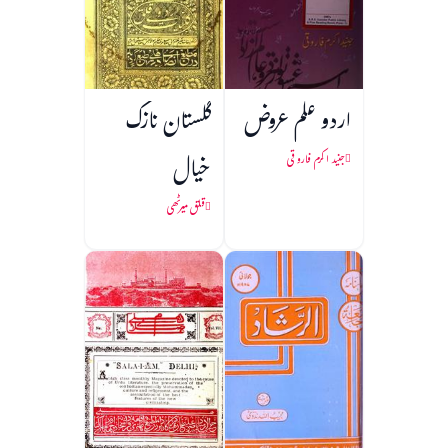
اردو علم عروض
گلستان نازک
خیال
جنید اکرم فاروقی
قلق میرٹھی