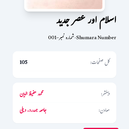
اسلام اور عصر جدید
Shumara Number-شمارہ نمبر-001
کل صفحات:
105
پبلشر:
محمد حفیظ الدین
معاون:
جامعہ ہمدرد، دہلی