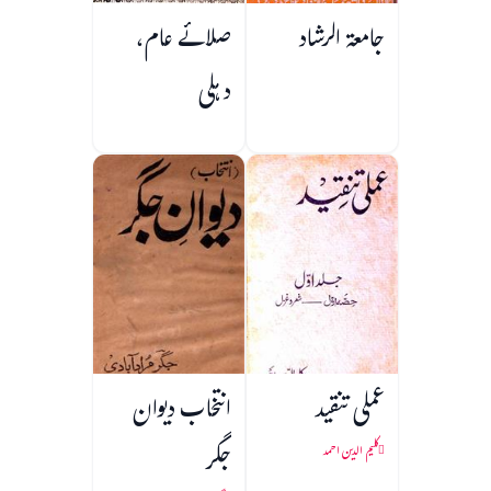
جامعۃ الرشاد
صلائے عام،
دہلی
عملی تنقید
انتخاب دیوان
جگر
کلیم الدین احمد