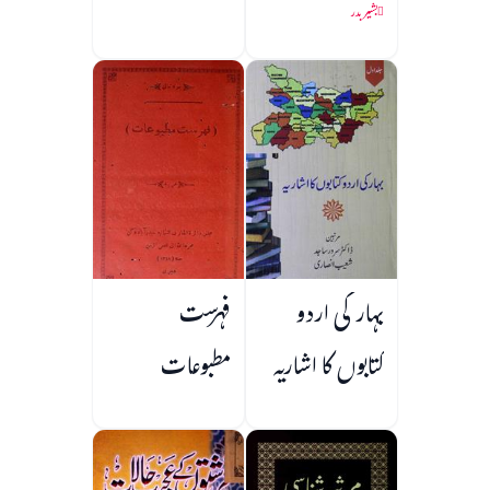
بشیر بدر
بہار کی اردو
فہرست
کتابوں کا اشاریہ
مطبوعات