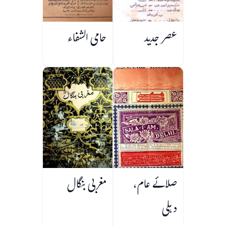
عصر جدید
حامی الشفاء
صلائے عام،
مغربی بنگال
دہلی