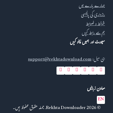
ہمارے بارے میں
رازداری کی پالیسی
شرائط و ضوابط
ہم سے رابطہ کریں
سپورٹ اور ہمیں فالو کریں
ای میل:
support@rekhtadownload.com
معاون زبانیں
EN
© 2026 Rekhta Downloader. جملہ حقوق محفوظ ہیں۔