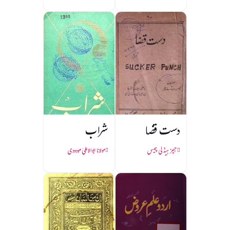
دست قضا
شراب
جیمز ہیڈلی چیس
مولانا ابوالاعلیٰ مودودی