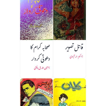
قاتل تصویر
صحابہ کرام کا
دعوتی کردار
اکرم الہ آبادی
متین طارق باغپتی