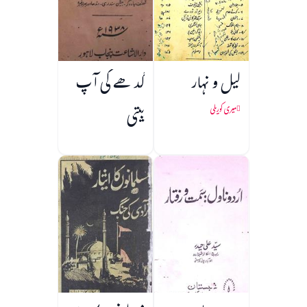
لیل و نہار
گدھے کی آپ
بیتی
میری کوریلی