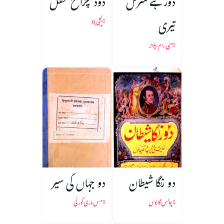
دور ہے منزل
دود چراخ محفل
تیری
بُچّی بابو
منی رام دیوانہ
دو رنگا شیطان
دو جہاں کی سیر
چالس گارلوس
مس ماری کورلّی