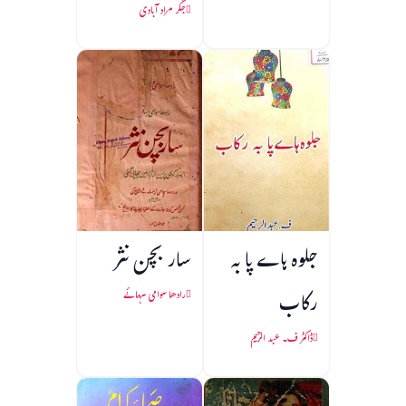
جگر مراد آبادی
جلوہ ہاے پا به
سار بچن نثر
رکاب
رادھا سوامی سہائے
ڈاکٹر ف۔ عبد الرحیم