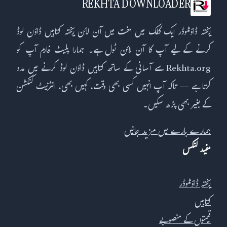
REKHTA DOWNLOADER
ریختہ ڈاؤنلوڈر ایک کلک میں مفت میں آن لائن ریختہ کتابیں ڈاؤن لوڈ
کرنے کے لیے آپ کا آن لائن ٹول ہے۔ ہمارا پلیٹ فارم آپ کو
Rekhta.org سے آسانی کے ساتھ کتابیں ڈاؤن لوڈ کرنے میں مدد
کرتا ہے — تاکہ آپ انہیں کسی بھی وقت، کہیں بھی، انٹرنیٹ کنکشن
کے بغیر بھی پڑھ سکیں۔
ہمارے بارے میں مزید جانیں
مفید لنکس
ریختہ ڈاؤنلوڈر
کتابیں
قیمتوں کے منصوبے