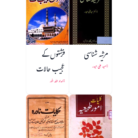
مرثیہ شناسی
فرشتوں کے
عجیب حالات
سید علی حیدر
امداد اللہ انور