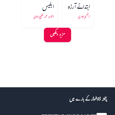
ابتدائے آرزو
ابلیس
شمیم بلہوری
خواجہ محمد شفیع دہلوی
مزید دیکھیں
ریختہ ڈاؤنلوڈر کے بارے میں