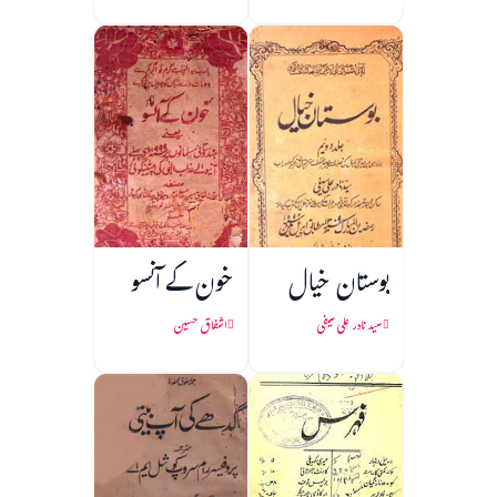
بوستان خیال
خون کے آنسو
سید نادر علی سیفی
اشفاق حسین