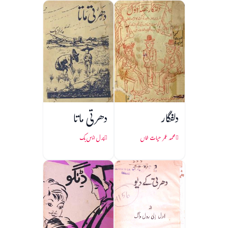
دلفگار
دھرتی ماتا
محمد عمر حیات خاں
پرل ایس بک