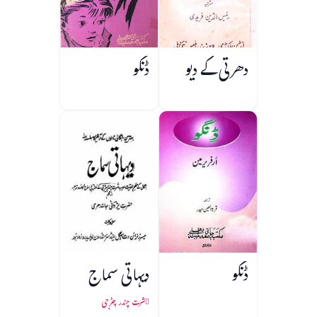
دھرتی کے دیو
ڈنگو
ڈنگو
دیہاتی سماج
شرت چندر چٹرجی