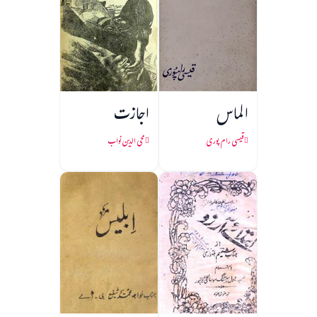
الماس
اجازت
قیسی رام پوری
محی الدین نواب