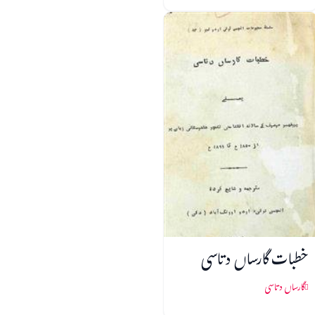
خطبات گارساں دتاسی
گارساں دتاسی