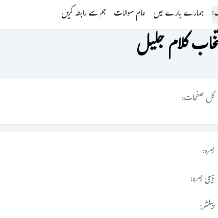
گ
ہمارے بارے میں
عام سوالات
ہم سے رابطہ کریں
تخاب کلام جلیل
کل صفحات:
زمرہ:
ذیلی زمرہ:
پبلشر: