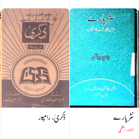
نثر پارے
ذکریٰ، رامپور
ابرار اعظمی