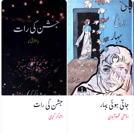
جاتی ہوئی بہار
جشن کی رات
وحشی محمودآبادی
شاکر کریمی