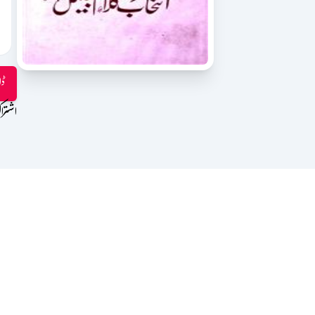
ڈا
اشترا