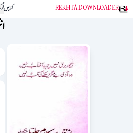
REKHTA DOWNLOADER
کتابیں
لو
ان