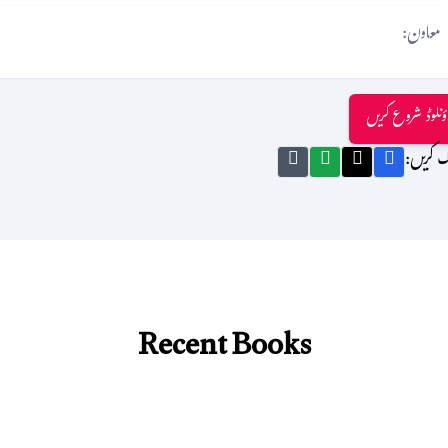
معاون:
ؤنلوڈ شروع کریں
ک کریں:
Recent Books