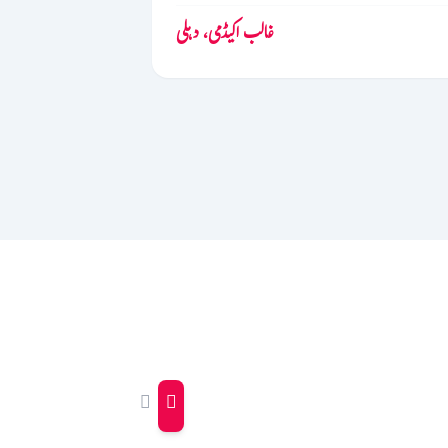
غالب اکیڈمی، دہلی