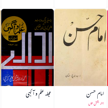
امام حسن
مجلہ علم و آگہی
الہ بخش خاں