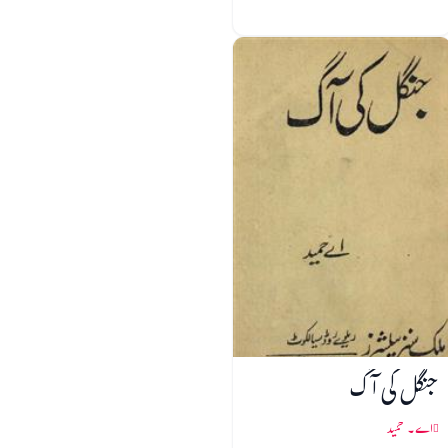
جنگل کی آگ
اے۔ حمید