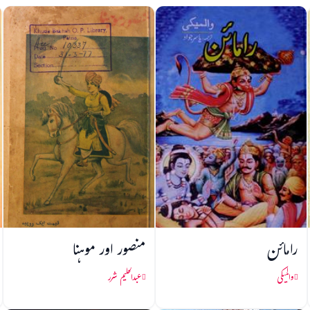
رامائن
منصور اور موہنا
والمیکی
عبدالحلیم شرر