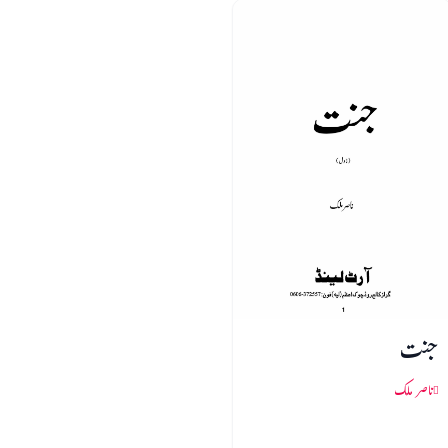
جنت
ناصر ملک