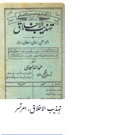
تہذیب الاخلاق، امرتسر