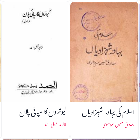
اسلام کی بہادر شہزادیاں
کبوتروں کا سپائی پلان
صادق حسین سردھنوی
شاہد جمیل احمد