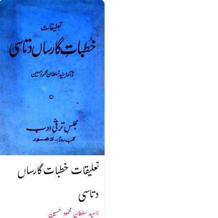
تعلیقات خطبات گارساں
دتاسی
سید سلطان محمود حسین