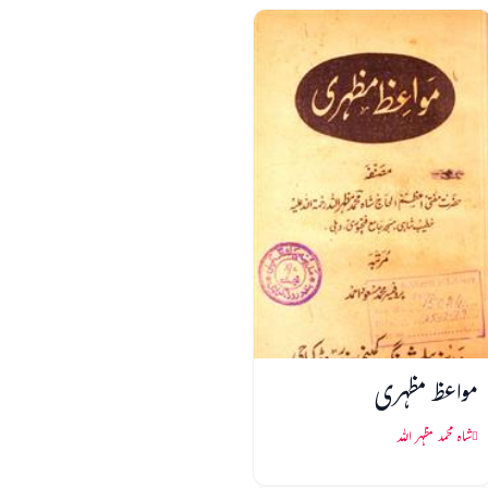
مواعظ مظہری
شاہ محمد مظہر اللہ