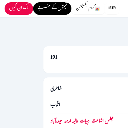
قیمتوں کے منصوبے
لاگ ان کریں
UR
کروم ایکسٹینشن
191
شاعری
انتخاب
مجلس اشاعت ادبیات عالیہ اردو، حیدرآباد