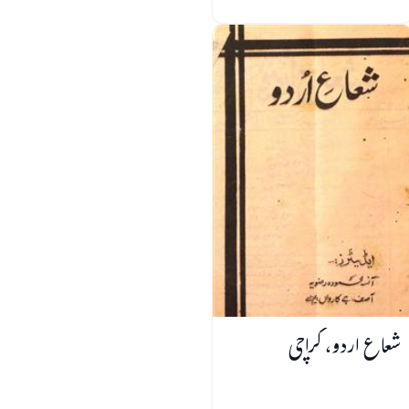
شعاع اردو، کراچی