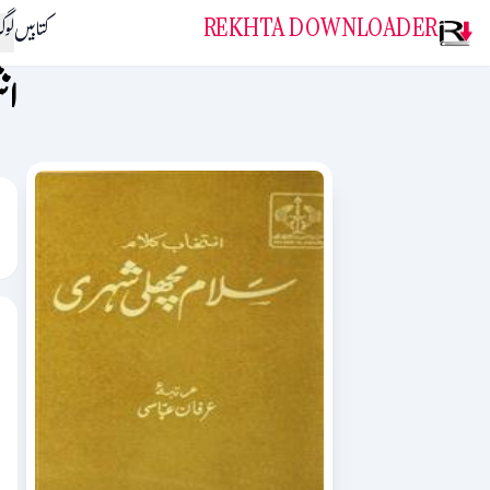
REKHTA DOWNLOADER
کتابیں
لو
ان