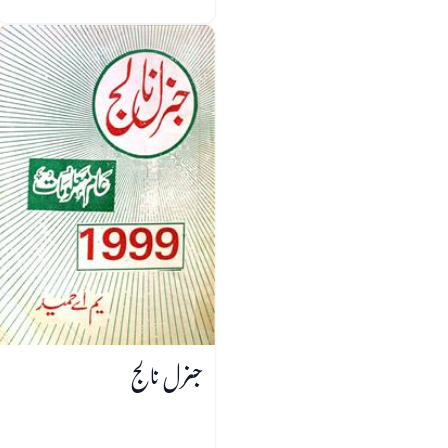
جنرل نالج