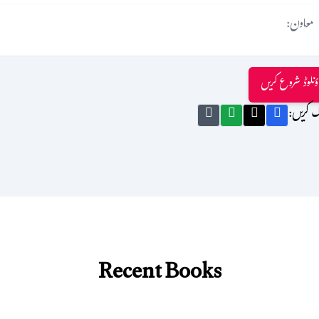
معاون:
ؤنلوڈ شروع کریں
ک کریں:
Recent Books