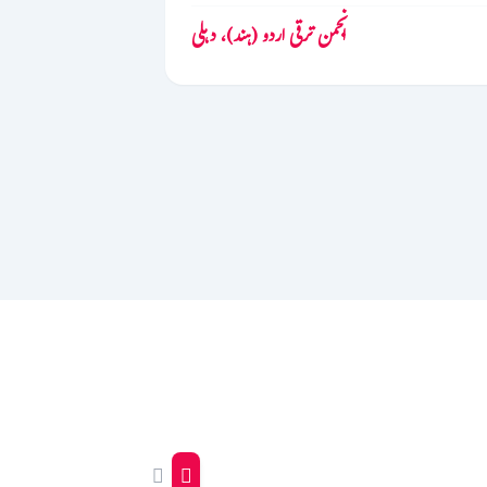
انجمن ترقی اردو (ہند)، دہلی