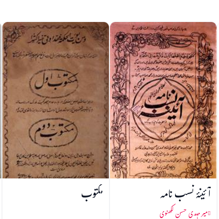
آئینۂ نسب نامہ
مکتوب
میر مہدی حسن لکھنوی