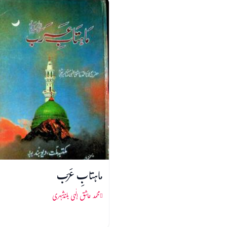
ماہتابِ عَرَب
محمد عاشق الٰہی بلندشہری