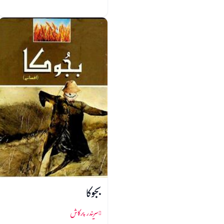
بجوکا
سریندر پرکاش