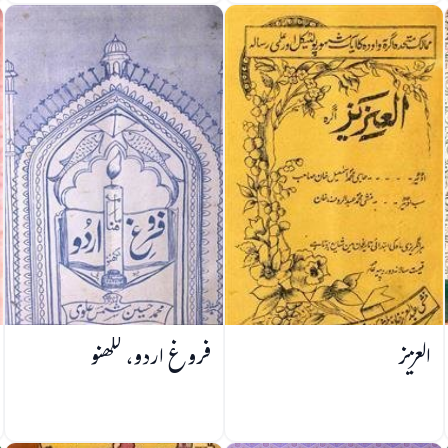
العزیز
فروغ اردو، لکھنو