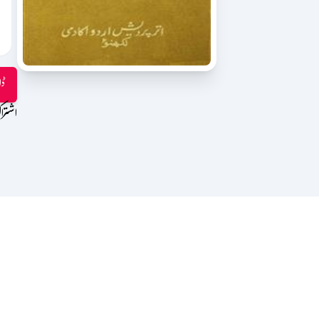
ڈا
اشترا