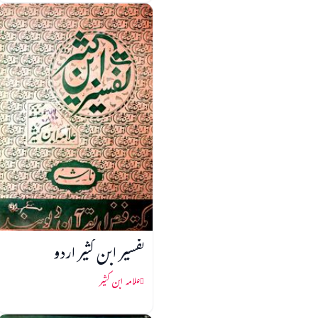
تفسیر ابن کثیر اردو
علامہ ابن کثیر