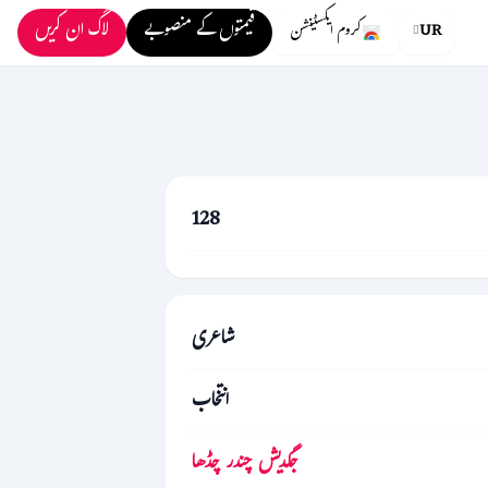
قیمتوں کے منصوبے
لاگ ان کریں
UR
کروم ایکسٹینشن
128
شاعری
انتخاب
جگدیش چندر چڈھا