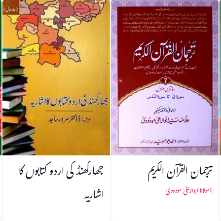
ترجمان القرآن الکریم
جھارکھنڈ کی اردو کتابوں کا
اشاریہ
مولانا ابوالاعلیٰ مودودی