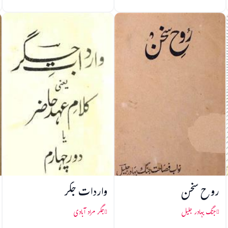
روح سخن
واردات جگر
جنگ بہادر جلیل
جگر مراد آبادی