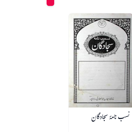
نسب نامۂ سجادگان