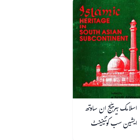
اسلامک ہیریٹیج ان ساوتھ
ایشین سب کونٹینینٹ