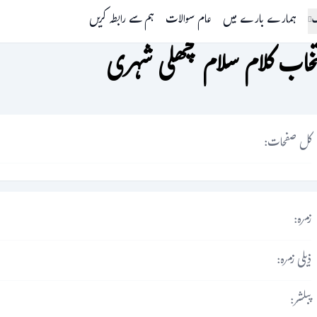
گ
ہمارے بارے میں
عام سوالات
ہم سے رابطہ کریں
تخاب کلام سلام مچھلی شہری
کل صفحات:
زمرہ:
ذیلی زمرہ:
پبلشر: