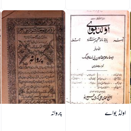
اولڈ بواے
پروانہ