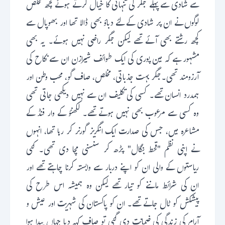
سے شادی سے پہلے جگر کی تنہائی کا خیال کرتے ہوئے کچھ مخلص
لوگوں نے ان پر شادی کے لئے دباؤ بھی ڈالا تھا اور بھوپال سے
کچھ رشتے بھی آئے تھے لیکن جگر راضی نہیں ہوئے۔ یہ بھی
مشہور ہے کہ مین پوری کی ایک طوائف شیرازن ان سے نکاح کی
آرزومند تھی۔جگر بہت جذباتی، مخلص، صاف گو، محب وطن اور
ہمدرد انسان تھے۔ کسی کی تکلیف ان سے نہیں دیکھی جاتی تھی
وہ کسی سے مرعوب بھی نہیں ہوتے تھے۔ لکھنؤ کے وار فنڈ کے
مشاعرہ میں، جس کی صدارت ایک انگریز گورنر کر رہا تھا، انہوں
نے اپنی نظم "قحط بنگال" پڑھ کر سنسنی مچا دی تھی۔ کئی
ریاستوں کے والی ان کو اپنے دربار سے وابستہ کرنا چاہتے تھے اور
ان کی شرائط ماننے کو تیار تھے لیکن وہ ہمیشہ اس طرح کی
پیشکش کو ٹال جاتے تھے۔ ان کو پاکستان کی شہریت اور عیش و
آرام کی زندگی کی ضمانت دی گئی تو صاف کہہ دیا جہاں پیدا ہوا