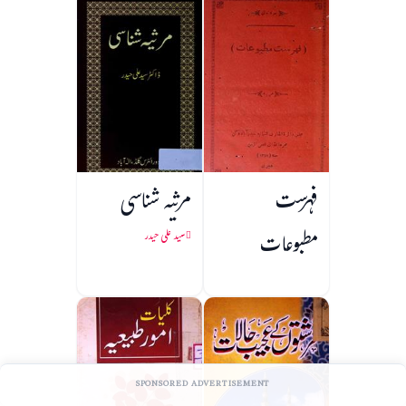
فہرست
مرثیہ شناسی
مطبوعات
سید علی حیدر
SPONSORED ADVERTISEMENT