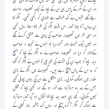
چچا نے انہیں مرادآباد میں ہی کسی محکمہ میں ملازمت دلا دی تھی
اور ان کے گھر کے پاس ہی ان کے چچا کے ایک تحصیلدار دوست
رہتے تھے جنہوں نے اک طوائف سے شادی کر رکھی تھی۔ جگر کا
ان یہاں آنا جانا تھا۔ اس وقت جگر کی عمر 15-16 سال تھی
اور اسی عمر میں تحصیلدار صاحب کی بیوی سے عشق کرنے لگے
اور انہیں ایک محبت نامہ تھما دیا جو انہوں نے تحیلد ار صاحب
کےحوالہ کر دیا اور تحصیلدار صاحب نے وہ جگر کے چچا کو بھیج
دیا۔ چچا کو جب ان کی حرکت کی خبر ملی تو انہوں نے جگر کو لکھا
کہ وہ ان کے پاس پہنچ رہے ہیں۔ گھبراہٹ میں جگر نے بڑی
مقدار میں بھانگ کھا لی۔ بڑی مشکل سے ان کی جان بچائی گئی
جس کے بعد وہ مرادآباد سے فرار ہو گئے اور کبھی چچا کو شکل
نہیں دکھائی۔ کچھ ہی عرصہ بعد چچا کا انتقال ہو گیا تھا۔مرادآباد
سے بھاگ کر جگر آگرہ پہنچے اور وہاں اک چشمہ ساز کمپنی کے