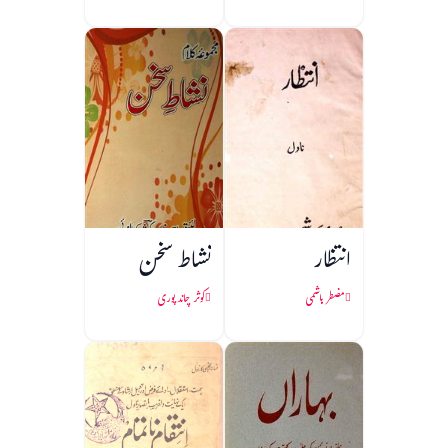
انتظار
نشاط سخن
مضطر ہاشمی
کوثر چاند پوری