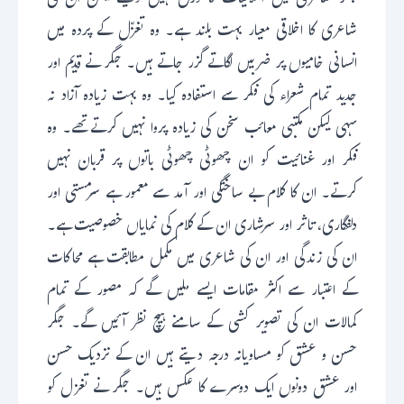
جگر شاعری میں اخلاقیات کا درس نہیں دیتے لیکن ان کی
شاعری کا اخلاقی معیار بہت بلند ہے۔ وہ تغزّل کے پردہ میں
انسانی خامیوں پر ضربیں لگاتے گزر جاتے ہیں۔ جگر نے قدیم اور
جدید تمام شعراء کی فکر سے استفادہ کیا۔ وہ بہت زیادہ آزاد نہ
سہی لیکن مکتبی معائب سخن کی زیادہ پروا نہیں کرتےتھے۔ وہ
فکر اور غنائیت کو ان چھوٹی چھوٹی باتوں پر قربان نہیں
کرتے۔ ان کا کلام بے ساختگی اور آمد سے معمور ہے سرمستی اور
دلفگاری، تاثر اور سرشاری ان کے کلام کی نمایاں خصوصیت ہے۔
ان کی زندگی اور ان کی شاعری میں مکمل مطابقت ہے محاکات
کے اعتبار سے اکثر مقامات ایسے ملیں گے کہ مصور کے تمام
کمالات ان کی تصویر کشی کے سامنے ہیچ نظر آئیں گے۔ جگر
حسن و عشق کو مساویانہ درجہ دیتے ہیں ان کے نزدیک حسن
اور عشق دونوں ایک دوسرے کا عکس ہیں۔ جگر نے تغزل کو