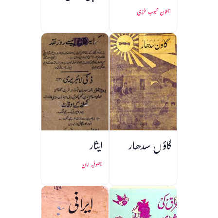
خان محبوب طرزی
گاؤں سدھار
ایثار
صوفیہ امان