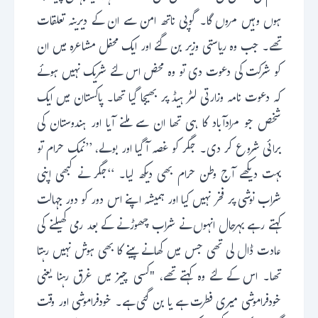
ہوں وہیں مروں گا۔ گوپی ناتھ امن سے ان کے دیرینہ تعلقات
تھے۔ جب وہ ریاستی وزیر بن گئے اور ایک محفل مشاعرہ میں ان
کو شرکت کی دعوت دی تو وہ محض اس لئے شریک نہیں ہوئے
کہ دعوت نامہ وزارتی لٹر ہیڈ پر بھیجا گیا تھا۔ پاکستان میں ایک
شخص جو مرادآباد کا ہی تھا ان سے ملنے آیا اور ہندوستان کی
برائی شروع کر دی۔ جگر کو غصہ آ گیا اور بولے، ’’نمک حرام تو
بہت دیکھے آج وطن حرام بھی دیکھ لیا۔ ‘‘جگر نے کبھی اپنی
شراب نوشی پر فخر نہیں کیا اور ہمیشہ اپنے اس دور کو دور جہالت
کہتے رہے بہرحال انہوں نے شراب چھوڑنے کے بعد رمی کھیلنے کی
عادت ڈال لی تھی جس میں کھانے پینے کا بھی ہوش نہیں رہتا
تھا۔ اس کے لئے وہ کہتے تھے، "کسی چیز میں غرق رہنا یعنی
خودفراموشی میری فطرت ہے یا بن گئی ہے۔ خودفراموشی اور وقت