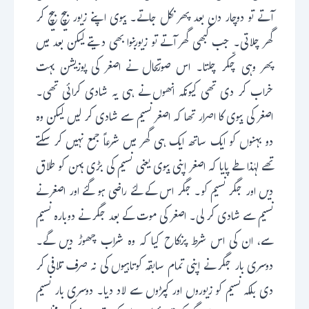
آتے تو دوچار دن بعد پھر نکل جاتے۔ بیوی اپنے زیور بیچ بیچ کر
گھر چلاتی۔ جب کبھی گھر آتے تو زیوربنوا بھی دیتے لیکن بعد میں
پھر وہی چکّر چلتا۔ اس صورتحال نے اصغر کی پوزیشن بہت
خراب کر دی تھی کیونکہ انھوں نے ہی یہ شادی کرائی تھی۔
اصغر کی بیوی کا اصرار تھا کہ اصغر نسیم سے شادی کر لیں لیکن وہ
دو بہنوں کو ایک ساتھ ایک ہی گھر میں شرعاً جمع نہیں کر سکتے
تھے لہٰذا طے پایا کہ اصغر اپنی بیوی یعنی نسیم کی بڑی بہن کو طلاق
دیں اور جگر نسیم کو۔ جگر اس کے لئے راضی ہو گئے اور اصغر نے
نسیم سے شادی کر لی۔ اصغر کی موت کے بعد جگر نے دوبارہ نسیم
سے، ان کی اس شرط پرنکاح کیا کہ وہ شراب چھوڑ دیں گے۔
دوسری بار جگر نے اپنی تمام سابقہ کوتاہیوں کی نہ صرف تلافی کر
دی بلکہ نسیم کو زیوروں اور کپڑوں سے لاد دیا۔ دوسری بار نسیم