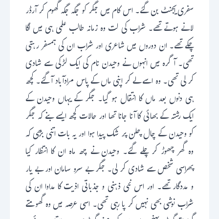
سفری ایجنٹ بن گئے۔ اس کام میں جگر کو جگہ جگہ گھوم کر آرڈر
لانے ہوتے تھے۔ شراب کی لت وہ زمانہ طالب علمی ہی میں لگا
چکے تھے۔ ان دوروں میں شاعری اور شراب ان کی ہمسفر رہتی
تھی۔ آگرہ میں انہوں نے وحیدن نام کی ایک لڑکی سے شادی
کر لی تھی۔ وہ اسے لے کر اپنی ماں کے پاس مرادآباد آ گئے۔ کچھ
ہی دنوں بعد ماں کا انتقال ہو گیا۔ جگر کے یہاں وحیدن کے
ایک رشتہ کے بھائی کا آنا جانا تھا اور حالات کچھ ایسے بنے کہ جگر
کو وحیدن کے چال چلن پر شک پیدا ہوا اور یہ بات اتنی بڑھی کہ
وہ گھر چھوڑ کر چلے گئے۔ وحیدن نے چھ ماہ ان کا انتظار کیا
پھراسی شخص سے شادی کر لی۔ جگر بے سرو سامان اور بے یار
و مددگار تھے۔ اور اس نئی ذہنی و جذباتی اذیت کا مداوا ان کی
شراب نوشی بھی نہیں کر پا رہی تھی۔ اسی عرصہ میں وہ گھومتے