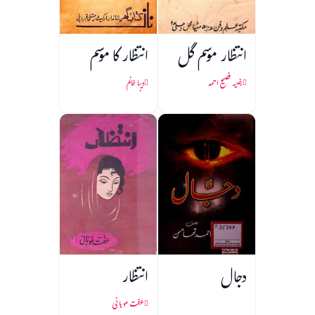
انتظار موسم گل
انتظار کا موسم
رضیہ فصیح احمد
دیبا خانم
دجال
انتظار
عفت موہانی