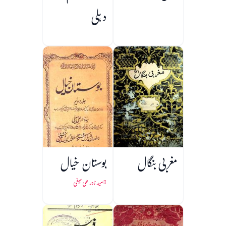
دہلی
مغربی بنگال
بوستان خیال
سید نادر علی سیفی