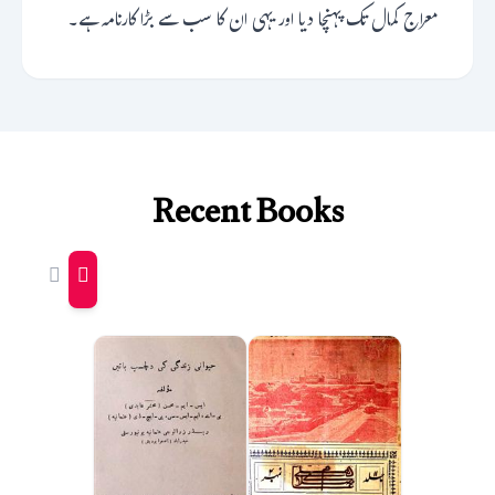
معراج کمال تک پہنچا دیا اور یہی ان کا سب سے بڑا کارنامہ ہے۔
Recent Books