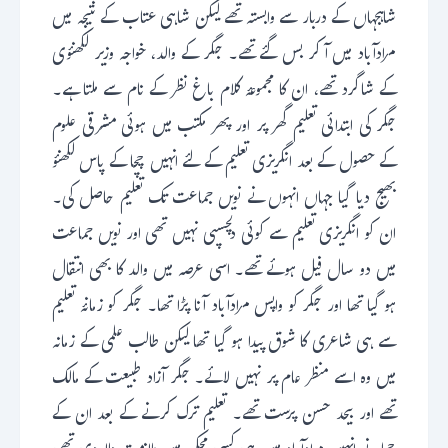
شاہجہاں کے دربار سے وابستہ تھے لیکن شاہی عتاب کے نتیجہ میں
مرادآباد میں آ کر بس گئے تھے۔ جگر کے والد، خواجہ وزیر لکھنؤی
کے شاگرد تھے، ان کا مجموعۂ کلام باغ نظر کے نام سے ملتا ہے۔
جگر کی ابتدائی تعلیم گھر پر اور پھر مکتب میں ہوئی مشرقی علوم
کے حصول کے بعد انگریزی تعلیم کے لئے انہیں چچا کے پاس لکھنؤ
بھیج دیا گیا جہاں انہوں نے نویں جماعت تک تعلیم حاصل کی۔
ان کو انگریزی تعلیم سے کوئی دلچسپی نہیں تھی اور نویں جماعت
میں دو سال فیل ہوئے تھے۔ اسی عرصہ میں والد کا بھی انتقال
ہو گیا تھا اور جگر کو واپس مرادآباد آنا پڑا تھا۔ جگر کو زمانۂ تعلیم
سے ہی شاعری کا شوق پیدا ہو گیا تھا لیکن طالب علمی کے زمانہ
میں وہ اسے منظر عام پر نہیں لائے۔ جگر آزاد طبیعت کے مالک
تھے اور بیحد حسن پرست تھے۔ تعلیم ترک کرنے کے بعد ان کے