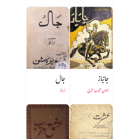
جانباز
جال
خان محبوب طرزی
رانو