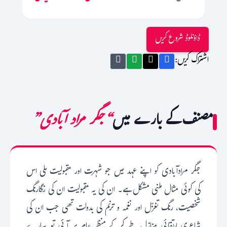
ڈاؤنلوڈ شروع کریں
اشتراک کریں:
مصنف کے بارے میں
“جگر مراد آبادی”
جگر مرادآبادی کو اپنے عہد میں جو شہرت اور مقبولیت ملی اس
کی کوئی مثال ملنی مشکل ہے۔ ان کی یہ مقبولیت ان کی رنگارنگ
شخصیت، رنگ تغزّل اور نغمہ و ترنم کی بدولت تھی جب ان کی