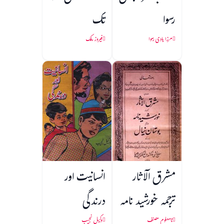
رسوا
تک
مرزا ہادی رسوا
فیروز ملک
مشرق الآثار
انسانیت اور
ترجمہ خورشید نامہ
درندگی
نامعلوم مصنف
وکیل نجیب