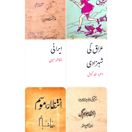
عراق کی
ایرانی
شہزادی
فاطمہ مبین
عبد اللہ کمال