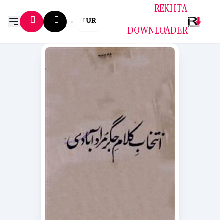
REKHTA
UR
DOWNLOADER