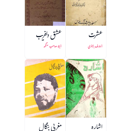
عشرت
عشق دلفریب
عارف بٹالوی
بابو صاحب سنگھ
اشارہ
مغربی بنگال