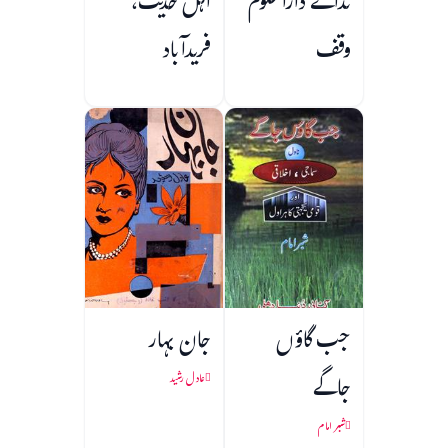
ندائے دارالعلوم
اہل حدیث،
وقف
فریدآباد
جب گاؤں
جان بہار
جاگے
عادل رشید
شبر امام