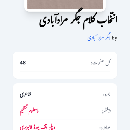
انتخاب کلام جگر مرادآبادی
by
جگر مراد آبادی
کل صفحات:
48
زمرہ:
شاعری
پبلشر:
نامعلوم تنظیم
معاون:
دہلی وقف بورڈ لائبریری