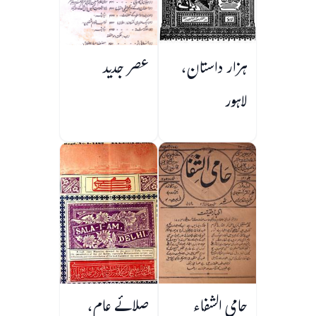
ہزار داستان،
عصر جدید
لاہور
حامی الشفاء
صلائے عام،