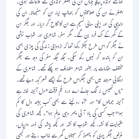
گھامتے گونڈہ پہنچے جہاں ان کی اصغر گونڈوی سے ملاقات ہوئی۔
اصغر نے ان کی صلاحیتوں کو بھانپ لیا، ان کو سنبھالا، ان کی
دلدہی کی اور اپنی سالی نسیم سے ان کا نکاح کر دیا۔ اور جگر ان
کے گھر کے اک فرد بن گئے۔ مگر سفر، شاعری اور شراب نوشی
نے جگر کو اس طرح جکڑ رکھا تھا کہ ازدواجی زندگی کی بیڑی بھی
ان کو باندھ کر نہیں رکھ سکی۔ جگہ جگہ سفر کی وجہ سے جگر
مختلف مقامات پر بطور شاعر متعارف ہو چکے تھے۔ شاعری کے
ارتقائی مرحلہ میں بھی جگراس طرح کے اچھے شعر کہہ دیے تھے۔
"ہاں ٹھیس نہ لگ جائے اے درد غم فرقت*دل آئینہ خانہ ہے
آئینہ جمالوں کا" اور "آہ رو لینے سے بھی کب بوجھ دل کا کم
ہوا*جب کسی کی یاد آئی پھر وہی عالم ہوا"۔ کچھ شاعری کی
مقبولیت کا نشہ، کچھ شراب کا نشہ اور کچھ پیشہ کی ذمہ داریاں،
غرض جگر بیوی کو چھوڑ کر مہینوں گھر سے غائب رہتے اور کبھی