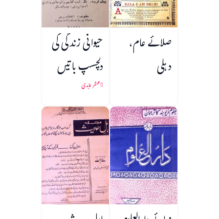
صلائے عام،
حیوانی زندگی کی
دہلی
دلچسپ باتیں
محشر عابدی