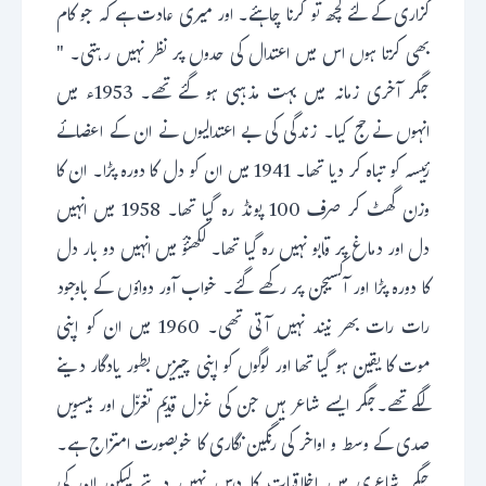
گزاری کے لئے کچھ تو کرنا چاہئے۔ اور میری عادت ہے کہ جو کام
بھی کرتا ہوں اس میں اعتدال کی حدوں پر نظر نہیں رہتی۔ "
جگر آخری زمانہ میں بہت مذہبی ہو گئے تھے۔ 1953ء میں
انہوں نے حج کیا۔ زندگی کی بے اعتدالیوں نے ان کے اعضائے
رئیسہ کو تباہ کر دیا تھا۔ 1941 میں ان کو دل کا دورہ پڑا۔ ان کا
وزن گھٹ کر صرف 100 پونڈ رہ گیا تھا۔ 1958 میں انہیں
دل اور دماغ پر قابو نہیں رہ گیا تھا۔ لکھنؤٔ میں انہیں دو بار دل
کا دورہ پڑا اور آکسیجن پر رکھے گئے۔ خواب آور دواؤں کے باوجود
رات رات بھر نیند نہیں آتی تھی۔ 1960 میں ان کو اپنی
موت کا یقین ہو گیا تھا اور لوگوں کو اپنی چیزیں بطور یادگار دینے
لگے تھے۔جگر ایسے شاعر ہیں جن کی غزل قدیم تغزّل اور بیسویں
صدی کے وسط و اواخر کی رنگین نگاری کا خوبصورت امتزاج ہے۔