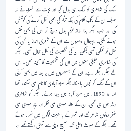
شاعری ارتقائی منازل طے کرکے منظر عام پر آئی تو سارے
ملک کی شاعری کا رنگ ہی بدل گیا اور بہت سے شعراء نے نہ
صرف ان کے رنگِ کلام کی بلکہ ترنّم کی بھی نقل کرنے کی کوشش
کی اور جب جگر اپنا انداز ترنم بدل دیتے تو اس کی بھی نقل
ہونے لگتی۔ بہرحال دوسروں سے ان کے شعری انداز یا لحن کی
نقل تو ممکن تھی لیکن ان کی شخصیت کی نقل محال تھی۔ جگر
کی شاعری حقیقی معنوں میں ان کی شخصیت کا آئینہ تھی۔ اس
لئے جگر، جگر رہے، ان کے ہمعصروں میں یا بعد میں بھی کوئی
ان کے رنگ کو نہیں پا سکا۔جگر مراد آبادی کا نام علی سکندر تھا
اور وہ 1890ء میں مراد آباد میں پیدا ہوئے۔ جگر کو شاعری
ورثہ میں ملی تھی، ان کے والد مولوی علی نظر اور چچا مولوی علی
ظفر دونوں شاعر تھے اور شہر کے با عزت لوگوں میں شمار ہوتے
تھے۔ جگر کے مورث اعلی محمد سمیع دہلی سے تعلق رکھتے تھے اور