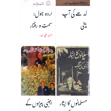
گدھے کی آپ
اردو ناول:
بیتی
سمت و رفتار
سید علی حیدر
مسلمانوں کا ایثار
اجنبی پیڑوں کے