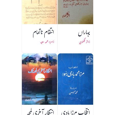
بہاراں
انتقام ناتمام
اثر لکھنوی
مرزا محمد سعید
انتخاب مرزا ہادی
انتظار آخری لمحہ