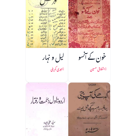
خون کے آنسو
لیل و نہار
اشفاق حسین
میری کوریلی