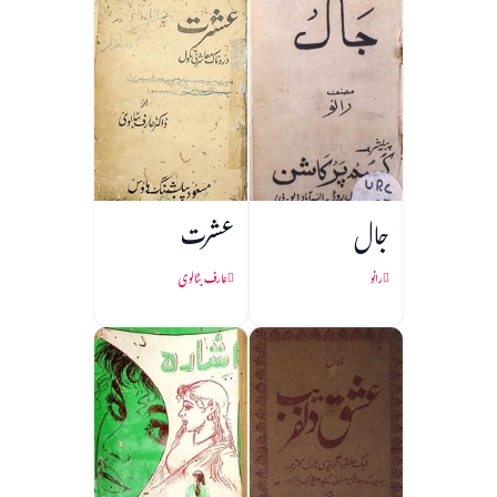
جال
عشرت
رانو
عارف بٹالوی