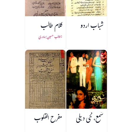
شباب اردو
کلام طالب
طالب حسین بساوری
شمع، نئی دہلی
مفرح القلوب