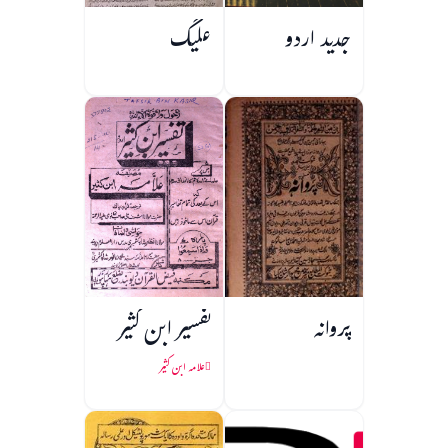
جدید اردو
علیگ
پروانہ
تفسیر ابن کثیر
علامہ ابن کثیر