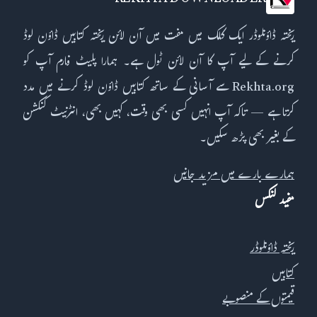
ریختہ ڈاؤنلوڈر ایک کلک میں مفت میں آن لائن ریختہ کتابیں ڈاؤن لوڈ
کرنے کے لیے آپ کا آن لائن ٹول ہے۔ ہمارا پلیٹ فارم آپ کو
Rekhta.org سے آسانی کے ساتھ کتابیں ڈاؤن لوڈ کرنے میں مدد
کرتا ہے — تاکہ آپ انہیں کسی بھی وقت، کہیں بھی، انٹرنیٹ کنکشن
کے بغیر بھی پڑھ سکیں۔
ہمارے بارے میں مزید جانیں
مفید لنکس
ریختہ ڈاؤنلوڈر
کتابیں
قیمتوں کے منصوبے