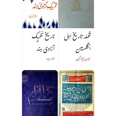
تکملہ تاریخ اہل
تاریخ تحریک
انگلستان
آزادی ہند
جان ریچرڈ گرین
تارا چند