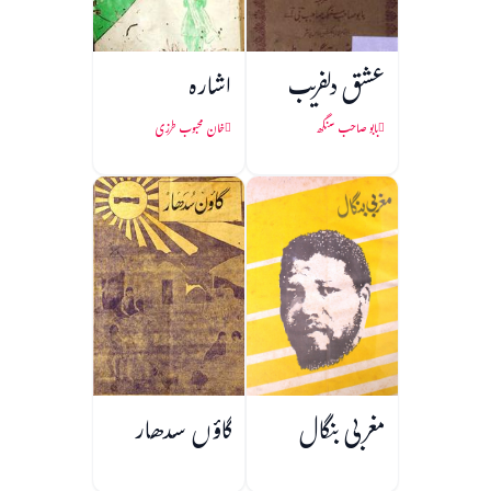
عشق دلفریب
اشارہ
بابو صاحب سنگھ
خان محبوب طرزی
مغربی بنگال
گاؤں سدھار