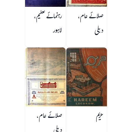
صلائے عام،
رہنمائے تعلیم،
دہلی
لاہور
حریم
صلائے عام،
دہلی