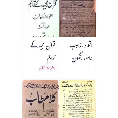
اتحاد مذاہب
قرآن مجید کے
عالم، رنگون
تراجم
مظہر ممتاز قریشی