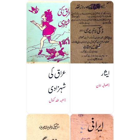
ایثار
عراق کی
شہزادی
صوفیہ امان
عبد اللہ کمال