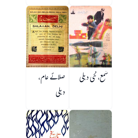
ایشین سب
کونٹینینٹ
شمع، نئی دہلی
صلائے عام،
دہلی