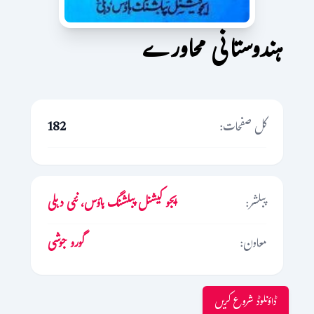
ہندوستانی محاورے
کل صفحات:
182
پبلشر:
ایجو کیشنل پبلشنگ ہاؤس، نئی دہلی
معاون:
گورو جوشی
ڈاؤنلوڈ شروع کریں