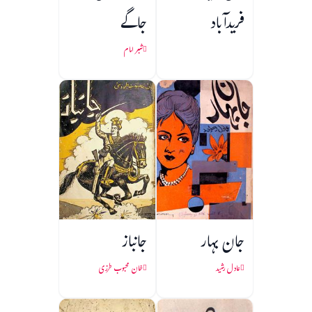
فریدآباد
جاگے
شبر امام
جان بہار
جانباز
عادل رشید
خان محبوب طرزی