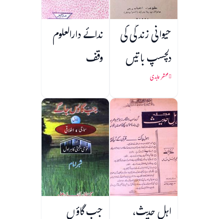
حیوانی زندگی کی
ندائے دارالعلوم
دلچسپ باتیں
وقف
محشر عابدی
اہل حدیث،
جب گاؤں