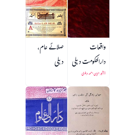
واقعات
صلائے عام،
دارالحکومت دہلی
دہلی
بشیر الدین احمد دہلوی