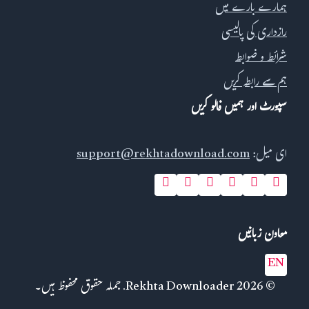
ہمارے بارے میں
رازداری کی پالیسی
شرائط و ضوابط
ہم سے رابطہ کریں
سپورٹ اور ہمیں فالو کریں
ای میل:
support@rekhtadownload.com
معاون زبانیں
EN
© 2026 Rekhta Downloader. جملہ حقوق محفوظ ہیں۔