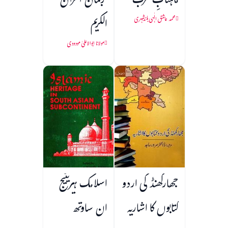
ماہتابِ عَرَب
ترجمان القرآن
الکریم
محمد عاشق الٰہی بلندشہری
مولانا ابوالاعلیٰ مودودی
جھارکھنڈ کی اردو
اسلامک ہیریٹیج
کتابوں کا اشاریہ
ان ساوتھ