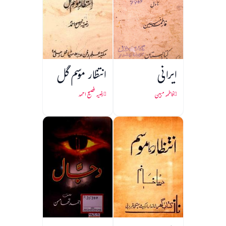
ایرانی
انتظار موسم گل
فاطمہ مبین
رضیہ فصیح احمد