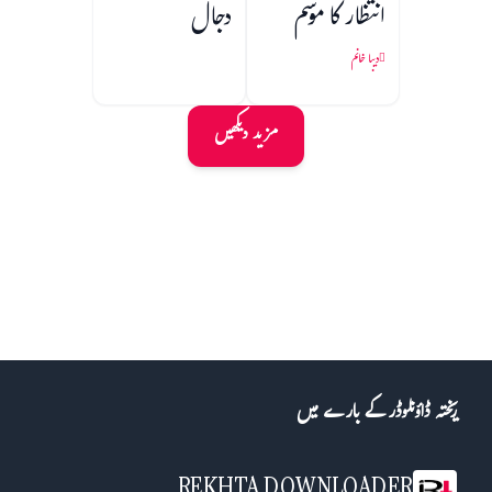
انتظار کا موسم
دجال
دیبا خانم
مزید دیکھیں
ریختہ ڈاؤنلوڈر کے بارے میں
REKHTA DOWNLOADER