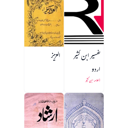
تفسیر ابن کثیر
العزیز
اردو
علامہ ابن کثیر