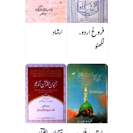
فروغ اردو،
ارشاد
لکھنو