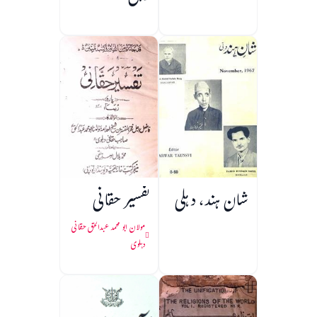
شان ہند، دہلی
تفسیر حقانی
مولان ابو محمد عبدالحق حقانی
دہلوی