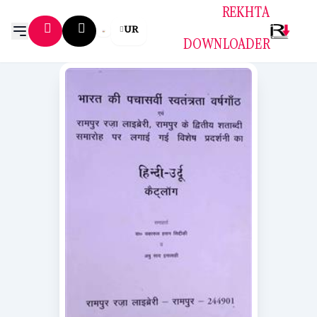
REKHTA
UR
DOWNLOADER