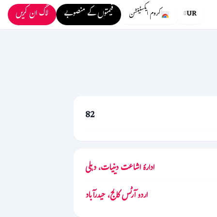
قیمتوں کے منصوبے
لاگ ان کریں
UR
کروم ایکسٹینشن
82
ادارۂ اشاعت دینیات، دہلی
اردو آرٹس کالج، حیدرآباد