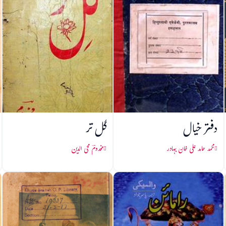
دفتر خیال
گل تر
محمد حامد علی خان بہادر
مخدومؔ محی الدین