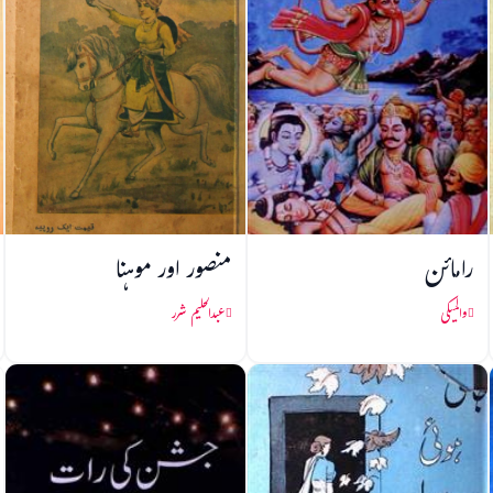
رامائن
منصور اور موہنا
والمیکی
عبدالحلیم شرر