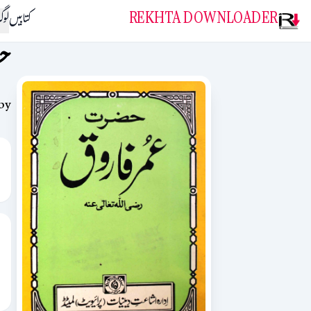
REKHTA DOWNLOADER
کتابیں
لو
حض
by