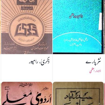
نثر پارے
ذکریٰ، رامپور
ابرار اعظمی