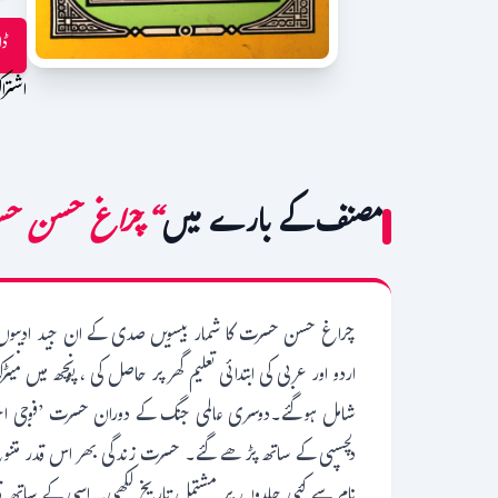
ڈا
اشترا
مصنف کے بارے میں
“چراغ حسن ح
اردو اور عربی کی ابتدائی تعلیم گھر پر حاصل کی ، پونچھ میں م
شامل ہوگئے۔دوسری عالمی جنگ کے دوران حسرت ’فوجی اخبار
دلچسپی کے ساتھ پڑھے گئے۔ حسرت زندگی بھر اس قدر متنوع 
نام سے کئی جلدوں پر مشتمل تاریخ لکھی۔ اسی کے ساتھ قائد