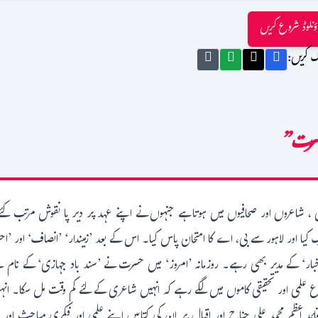
ؤنلوڈ شروع کریں
ک کریں:
سرت”
یٹرک کیا اور لاہور سے بی، اے کا امتحان پاس کیا۔ اس کے بعد ’زمیندار‘ ’انصاف‘ اور ’اح
‘ کے مدیر بھی رہے۔ روزمانہ ’امروز‘ میں حسرت نے ’سند باد جہازی‘ کے نام س
علمی اور تحقیقی کاموں میں لگے رہے کہ انہیں شاعری کے لئے کم وقت مل سکا۔ ا
 اعظم محمد علی جناح اور اقبال پر ان کی کتابیں اپنے علمی اور فکری مباحث اور