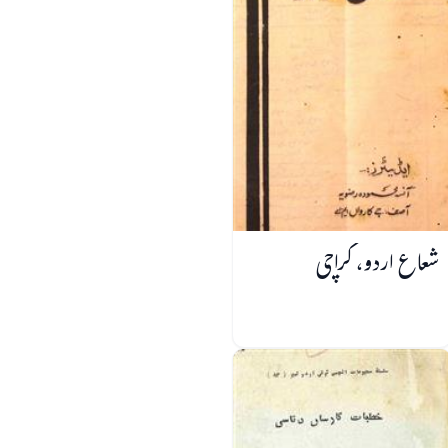
شعاع اردو، کراچی