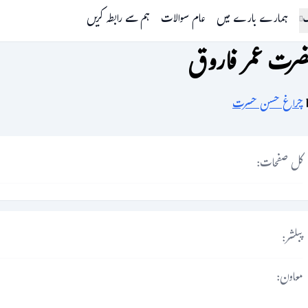
گ
ہمارے بارے میں
عام سوالات
ہم سے رابطہ کریں
رت عمر فاروق
چراغ حسن حسرت
کل صفحات:
پبلشر:
معاون: