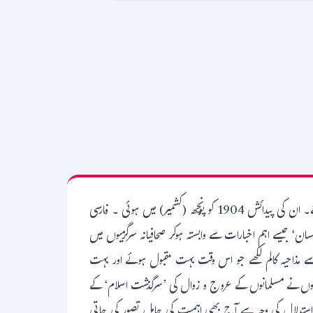
چراغ حسن حسرت کا شمار بیسویں صدی کے ان جید ادیبوں ، شاعروں اور صحافیوں میں ہوتا ہے جنہوں نے اپنے عہد پر دیر پا نقوش مرتب کئے۔ ان کی پیدائش 1904 کو پونچھ (کشمیر) میں ہوئی ۔ فارسی
سان‘ جیسے اہم اخبارات سے وابستہ ہوکر صحافیانہ سرگرمیوں میں
ے مذاحیہ کالم لکھے جو اس وقت بہت مقبول ہوئے اور بہت
نہوں نے مسلمانوں کے عروج و زوال کی ’سرگذشت اسلام‘ کے
 استدلال کی وجہ سے آج بھی اہمیت کی حامل تصور کی جاتی