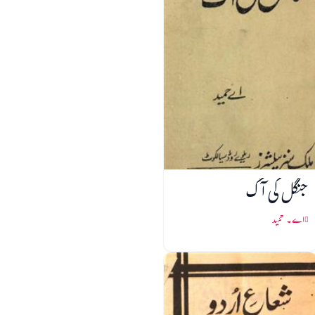
جنگل کی آگ
اے۔ حمید