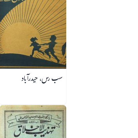
سب رس، حیدرآباد