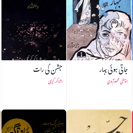
جاتی ہوئی بہار
جشن کی رات
وحشی محمودآبادی
شاکر کریمی