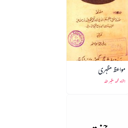
مواعظ مظہری
شاہ محمد مظہر اللہ