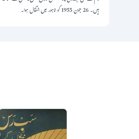
ہیں۔ 26 جون 1955 کو لاہور میں انتقال ہوا۔