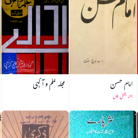
امام حسن
مجلہ علم و آگہی
الہ بخش خاں