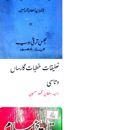
تعلیقات خطبات گارساں
دتاسی
سید سلطان محمود حسین