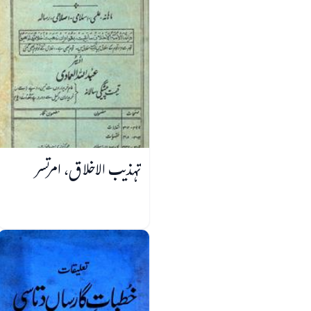
تہذیب الاخلاق، امرتسر