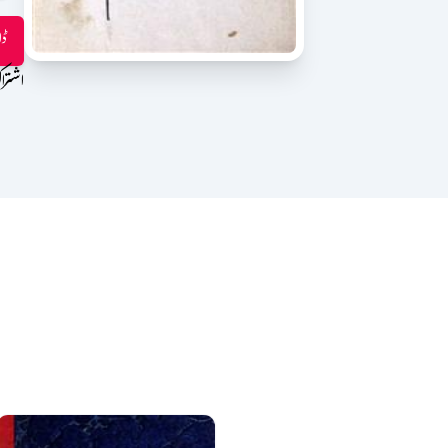
ڈا
اشترا