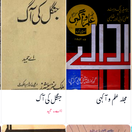
مجلہ علم و آگہی
جنگل کی آگ
اے۔ حمید