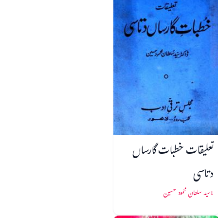
تعلیقات خطبات گارساں
دتاسی
سید سلطان محمود حسین