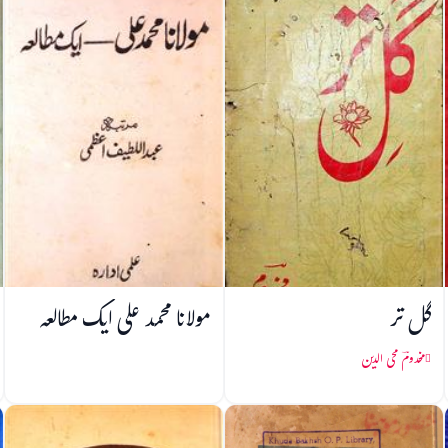
گل تر
مولانا محمد علی ایک مطالعہ
مخدومؔ محی الدین