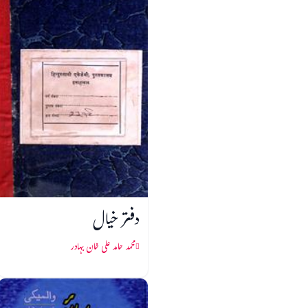
دفتر خیال
محمد حامد علی خان بہادر