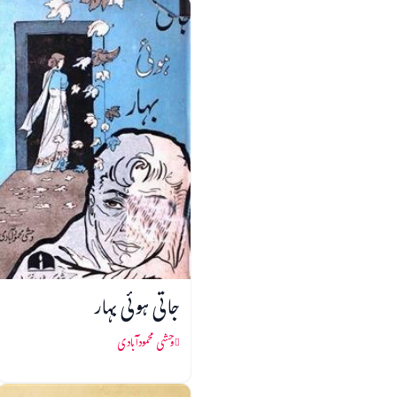
جاتی ہوئی بہار
وحشی محمودآبادی