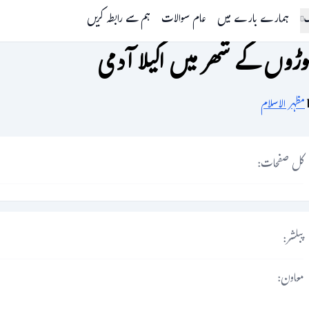
گ
ہمارے بارے میں
عام سوالات
ہم سے رابطہ کریں
وڑوں کے شھر میں اکیلا آدمی
مظہر الاسلام
کل صفحات:
پبلشر:
معاون: