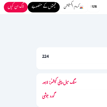
قیمتوں کے منصوبے
لاگ ان کریں
UR
کروم ایکسٹینشن
224
سنگ میل پبلی کیشنز، لاہور
گورو جوشی