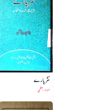
نثر پارے
ابرار اعظمی