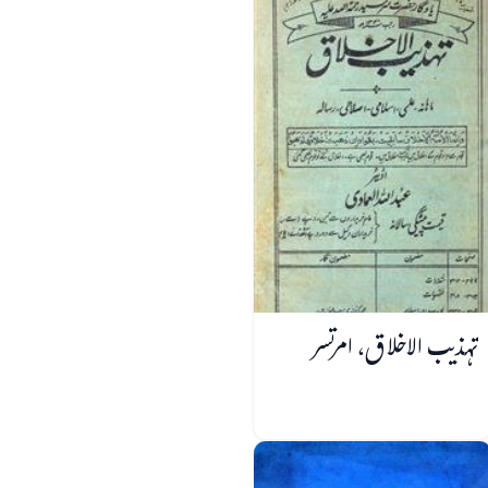
تہذیب الاخلاق، امرتسر