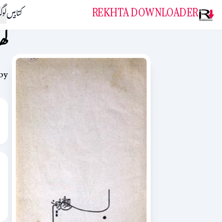
REKHTA DOWNLOADER
کتابیں
لو
گھ
by