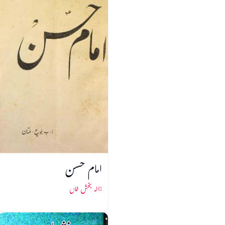
امام حسن
الہ بخش خاں