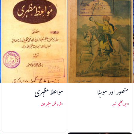
منصور اور موہنا
مواعظ مظہری
عبدالحلیم شرر
شاہ محمد مظہر اللہ