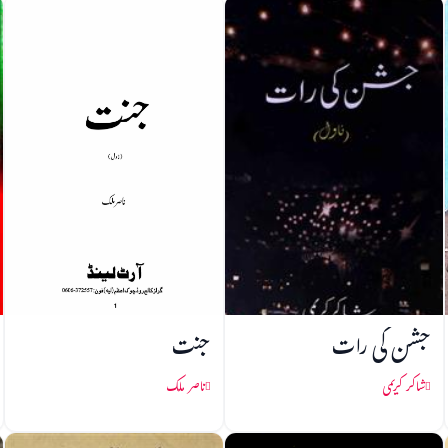
جشن کی رات
جنت
شاکر کریمی
ناصر ملک