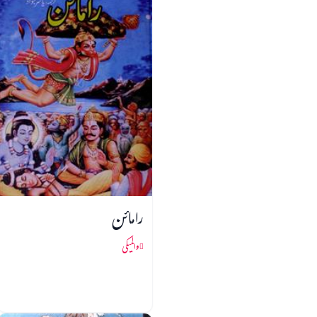
رامائن
والمیکی