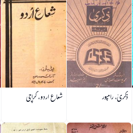
ذکریٰ، رامپور
شعاع اردو، کراچی