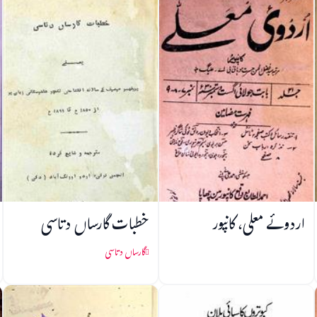
اردوئے معلی، کانپور
خطبات گارساں دتاسی
گارساں دتاسی