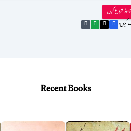
ؤنلوڈ شروع کریں
ک کریں:
Recent Books