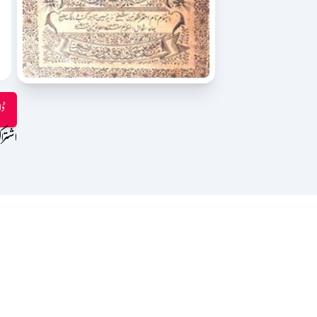
ڈا
اشترا