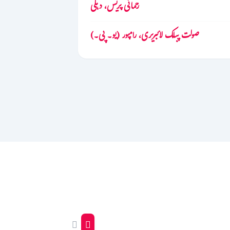
رحمانی پریس، دہلی
صولت پبلک لائبریری، رامپور (یو۔ پی۔)