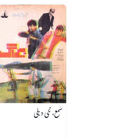
شمع، نئی دہلی