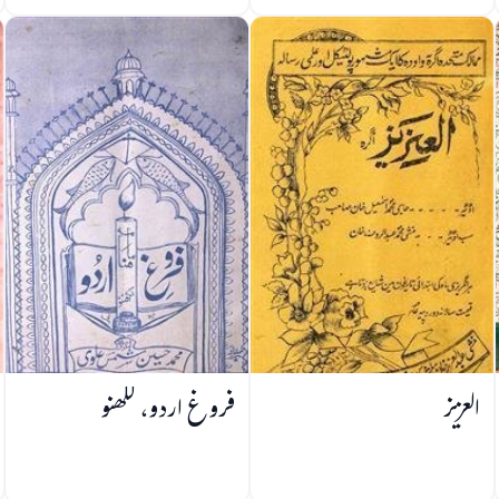
العزیز
فروغ اردو، لکھنو