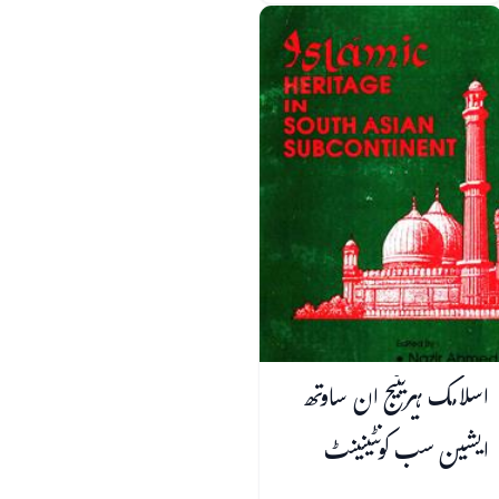
اسلامک ہیریٹیج ان ساوتھ
ایشین سب کونٹینینٹ