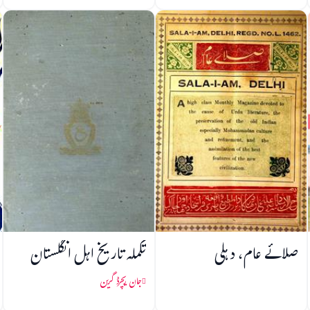
صلائے عام، دہلی
تکملہ تاریخ اہل انگلستان
جان ریچرڈ گرین