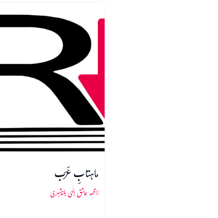
ماہتابِ عَرَب
محمد عاشق الٰہی بلندشہری