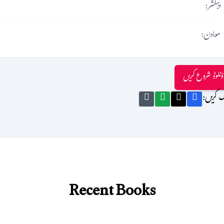
پبلشر:
معاون:
ؤنلوڈ شروع کریں
ک کریں:
Recent Books