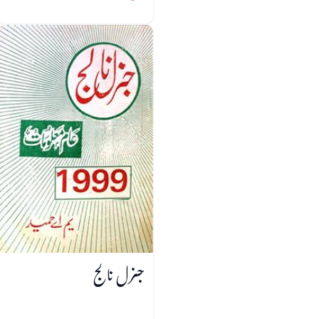
جنرل نالج