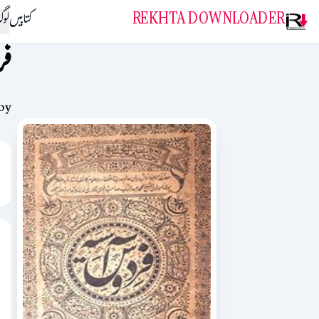
REKHTA DOWNLOADER
کتابیں
لو
فر
by