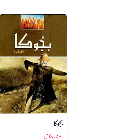
بجوکا
سریندر پرکاش