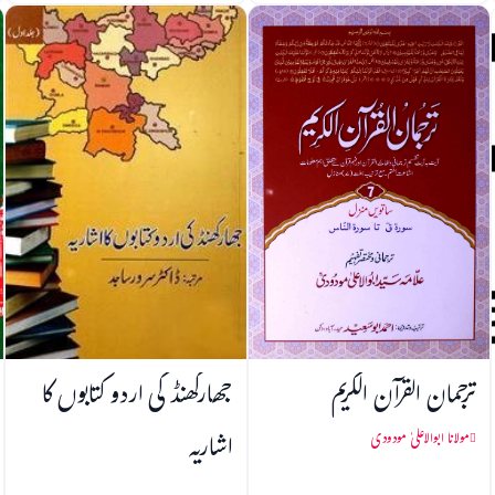
ترجمان القرآن الکریم
جھارکھنڈ کی اردو کتابوں کا
اشاریہ
مولانا ابوالاعلیٰ مودودی