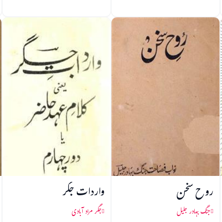
روح سخن
واردات جگر
جنگ بہادر جلیل
جگر مراد آبادی