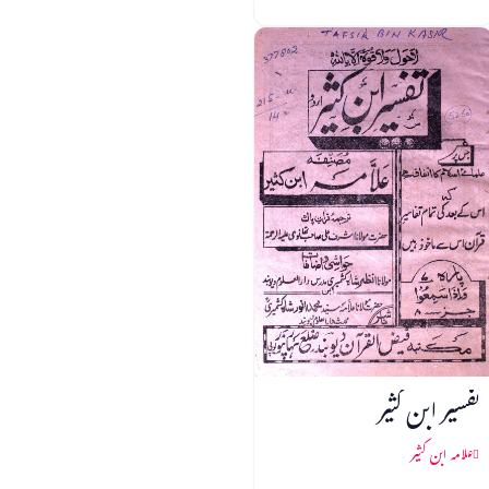
تفسیر ابن کثیر
علامہ ابن کثیر