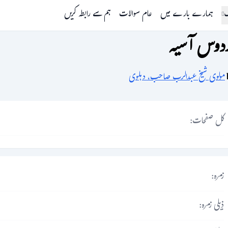
گ
ہمارے بارے میں
عام سوالات
ہم سے رابطہ کریں
دوس آسیہ
مولوی شیخ عبدالرب صاحب، دہلوی
کل صفحات:
زمرہ:
ذیلی زمرہ: