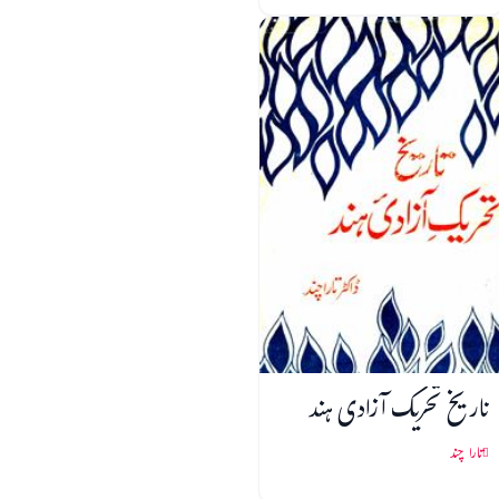
تاریخ تحریک آزادی ہند
تارا چند