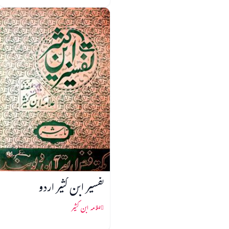
تفسیر ابن کثیر اردو
علامہ ابن کثیر