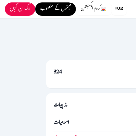
قیمتوں کے منصوبے
لاگ ان کریں
UR
کروم ایکسٹینشن
324
مذہبیات
اسلامیات