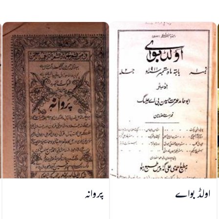
اولڈ بواے
پروانہ