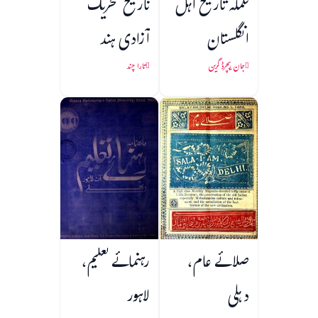
تکملہ تاریخ اہل
تاریخ تحریک
انگلستان
آزادی ہند
جان ریچرڈ گرین
تارا چند
صلائے عام،
رہنمائے تعلیم،
دہلی
لاہور