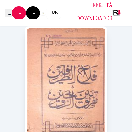
REKHTA
UR
DOWNLOADER