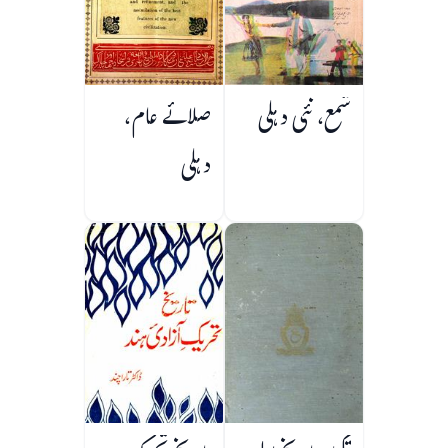
شمع، نئی دہلی
صلائے عام،
دہلی