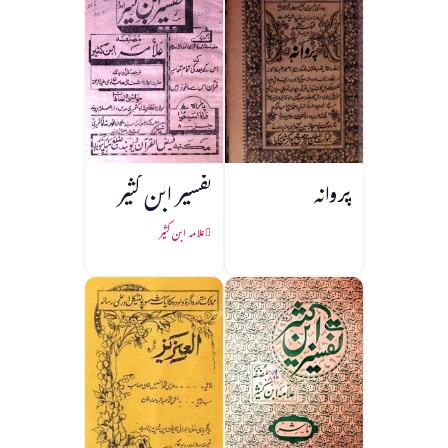
پروانہ
تفسیر ابن کثیر
علامہ ابن کثیر