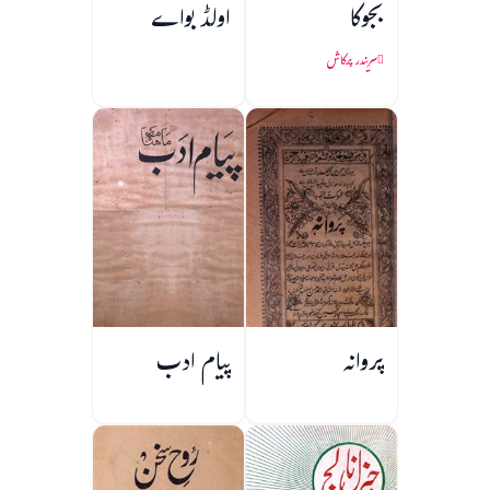
بجوکا
اولڈ بواے
سریندر پرکاش
پروانہ
پیام ادب