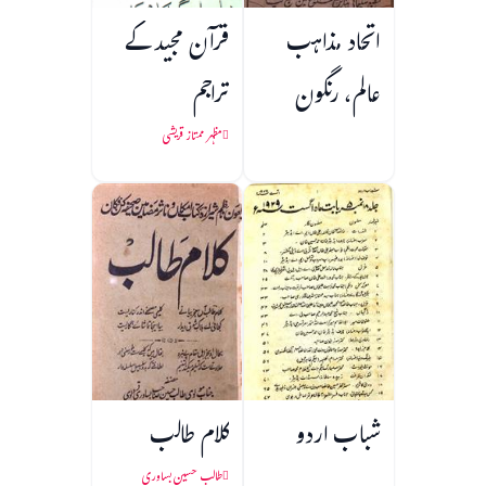
اتحاد مذاہب
قرآن مجید کے
عالم، رنگون
تراجم
مظہر ممتاز قریشی
شباب اردو
کلام طالب
طالب حسین بساوری