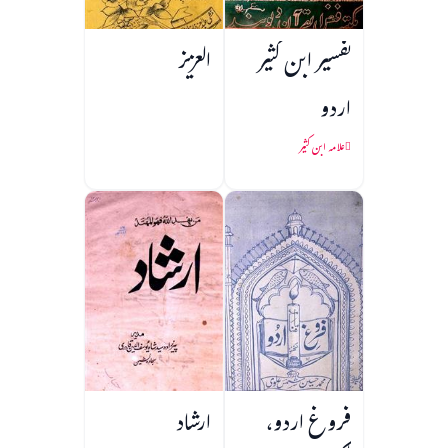
تفسیر ابن کثیر
العزیز
اردو
علامہ ابن کثیر
فروغ اردو،
ارشاد