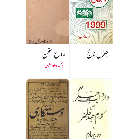
جنرل نالج
روح سخن
جنگ بہادر جلیل