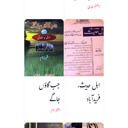
محشر عابدی
اہل حدیث،
جب گاؤں
فریدآباد
جاگے
شبر امام