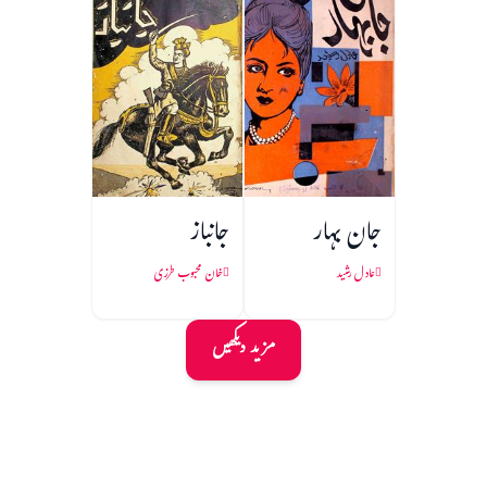
جان بہار
جانباز
عادل رشید
خان محبوب طرزی
مزید دیکھیں