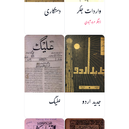
واردات جگر
دستکاری
جگر مراد آبادی
جدید اردو
علیگ