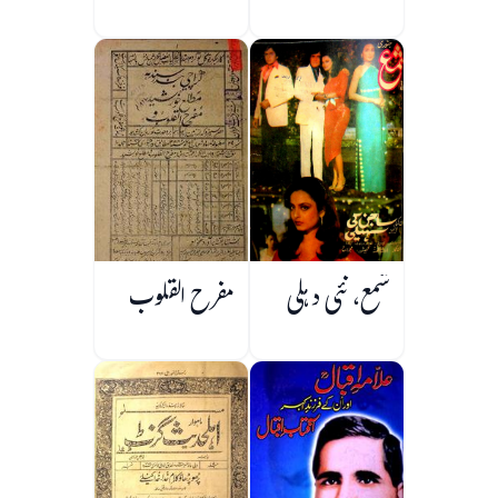
شمع، نئی دہلی
مفرح القلوب