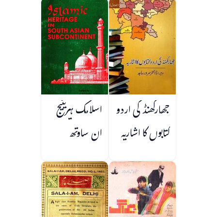
جھارکھنڈ کی اردو
اسلامک ہیریٹیج
کتابوں کا اشاریہ
ان ساوتھ
ایشین سب
کونٹینینٹ