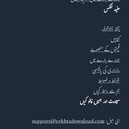
مفید لنکس
ریختہ ڈاؤنلوڈر
کتابیں
قیمتوں کے منصوبے
ہمارے بارے میں
رازداری کی پالیسی
شرائط و ضوابط
ہم سے رابطہ کریں
سپورٹ اور ہمیں فالو کریں
ای میل:
support@rekhtadownload.com