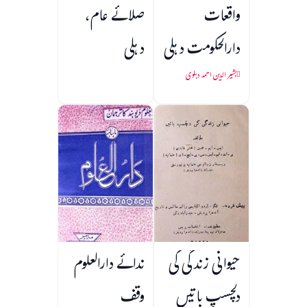
واقعات
صلائے عام،
دارالحکومت دہلی
دہلی
بشیر الدین احمد دہلوی
حیوانی زندگی کی
ندائے دارالعلوم
دلچسپ باتیں
وقف