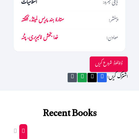
ذیلی زمرہ:
اسلامیات
پبلشر:
ستارۂ ہند پریس لمیٹڈ، کلکتہ
معاون:
خدا بخش لائبریری، پٹنہ
ڈاؤنلوڈ شروع کریں
اشتراک کریں:
Recent Books