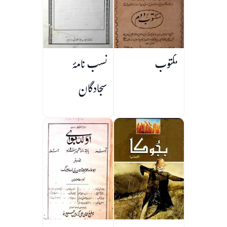
مکتوب
نسب نامۂ
سجادگان