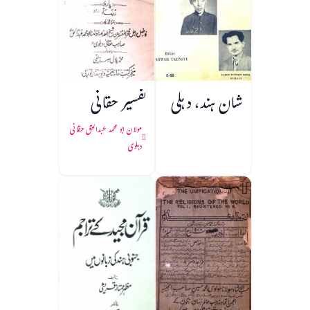
شان ہند، دہلی
تفسیر حقانی
مولان ابو محمد عبدالحق حقانی
دہلوی