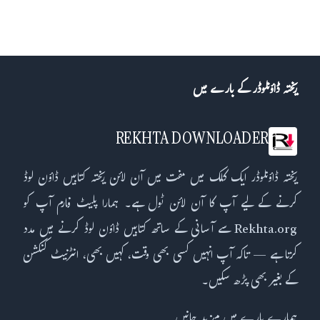
ریختہ ڈاؤنلوڈر کے بارے میں
REKHTA DOWNLOADER
ریختہ ڈاؤنلوڈر ایک کلک میں مفت میں آن لائن ریختہ کتابیں ڈاؤن لوڈ
کرنے کے لیے آپ کا آن لائن ٹول ہے۔ ہمارا پلیٹ فارم آپ کو
Rekhta.org سے آسانی کے ساتھ کتابیں ڈاؤن لوڈ کرنے میں مدد
کرتا ہے — تاکہ آپ انہیں کسی بھی وقت، کہیں بھی، انٹرنیٹ کنکشن
کے بغیر بھی پڑھ سکیں۔
ہمارے بارے میں مزید جانیں