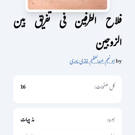
فلاح الطرفین فی تفریق بین
الزوجین
by
ابو نعیم عبدالعظیم غازی پوری
کل صفحات:
16
زمرہ:
مذہبیات