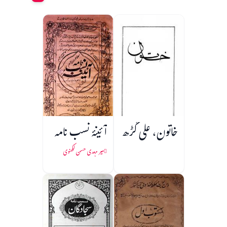
خاتون، علی گڑھ
آئینۂ نسب نامہ
میر مہدی حسن لکھنوی