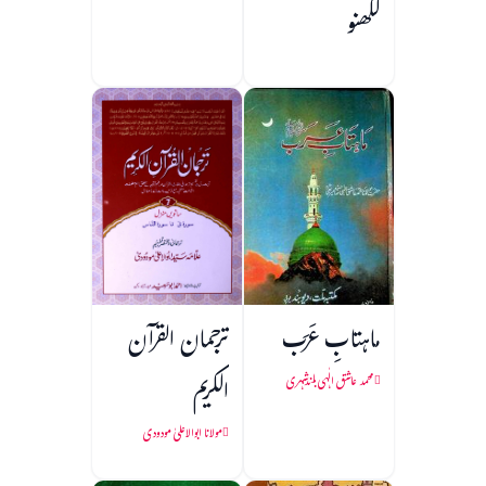
لکھنو
ماہتابِ عَرَب
ترجمان القرآن
الکریم
محمد عاشق الٰہی بلندشہری
مولانا ابوالاعلیٰ مودودی