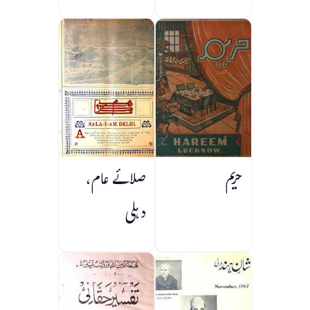
حریم
صلائے عام،
دہلی