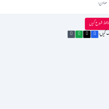
معاون:
ؤنلوڈ شروع کریں
ک کریں: