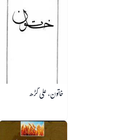
خاتون، علی گڑھ