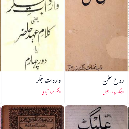
روح سخن
واردات جگر
جنگ بہادر جلیل
جگر مراد آبادی