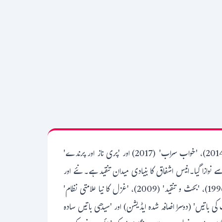
چوبیس سے زیادہ کتابوں کے مصنف انیس اشفاق شاعر بھی ہیں، نقاد اور افسانہ نگار بھی۔ ان کے کئی ناول جیسے'ہیچ' (2024) 'دکھیارے' (2014)، 'خواب سراب' (2017) اور 'پری ناز اور پرندے'
ب سراب' کے لئے ساہتیہ اکادمی انعام سے نوازا گیا۔انیس اشفاق کا بنیادی میدان تنقید ہے۔ نئے اور
پرانے ادب کی تعبیر و تحلیل سے متعلق اب تک ان کے پانچ تنقیدی مجموعے: 'اردو غزل میں علامت نگاری' (1995)، 'ادب کی باتیں' (1996)، 'بحث و تنقید' (2009)، 'غزل کا نیا علامتی نظام'
نوی جہات' ، 'ادب کی باتیں' (دوسرا اضافہ شدہ ایڈیشن) اور 'سیدھی باتیں سادہ