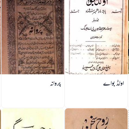
اولڈ بواے
پروانہ