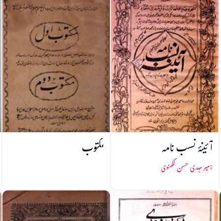
آئینۂ نسب نامہ
مکتوب
میر مہدی حسن لکھنوی