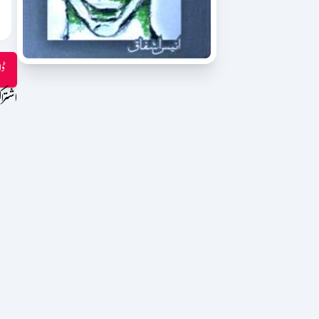
ڈا
اشترا