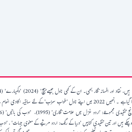
(2018) شائع ہو چکے ہیں جنہیں پسندیدگی کی نگاہ سے دیکھا گیا ہے ۔ انھیں 2022 میں اپنے ناول 'خوا
غالب: دنیائے معانی کا مطالعہ' (2022) شائع ہوچکے ہیں اور تین تنقیدی کتابیں 'دریا کے رنگ: اردو مرثیے کے مع