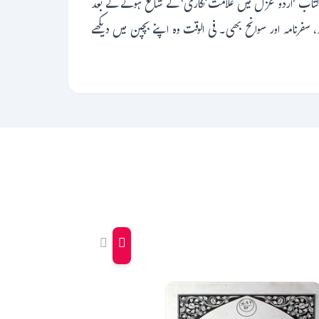
 کتاب 'اردو غزل میں علامت نگاری' کے شائع ہونے کے بعد
 سفرنامہ اور سوانح بھی۔ فی الوقت وہ اپنے بچپن میں دیکھے