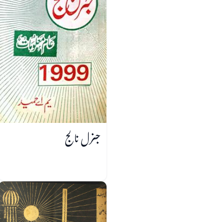
جنرل نالج