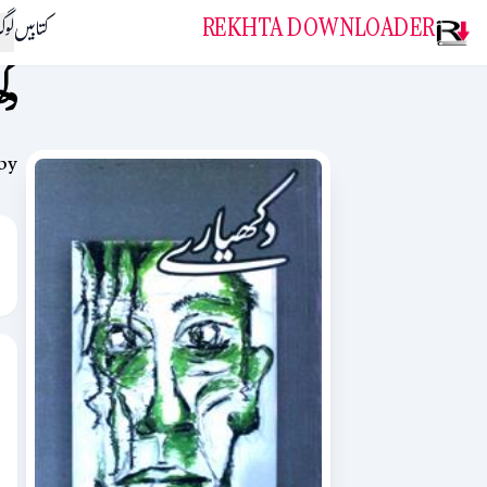
REKHTA DOWNLOADER
کتابیں
لو
دک
by