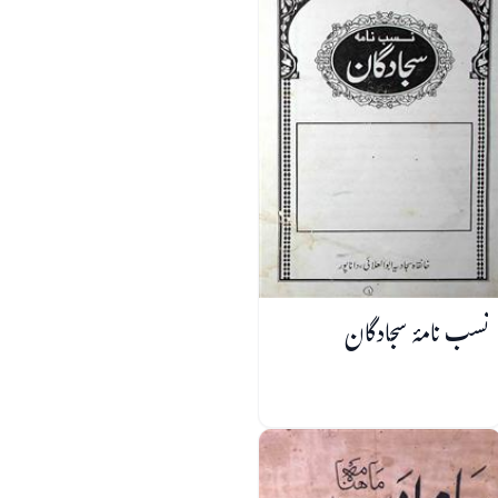
نسب نامۂ سجادگان