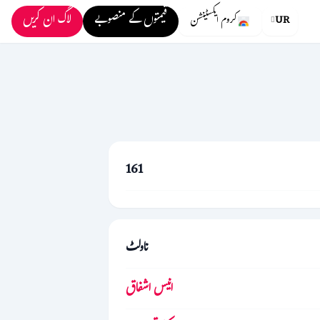
قیمتوں کے منصوبے
لاگ ان کریں
UR
کروم ایکسٹینشن
161
ناولٹ
انیس اشفاق