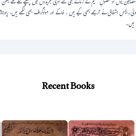
امین یوں تو حصولِ تعلیم کے زمانے ہی سے ادبی جریدوں میں چھپنے لگے تھے لیکن
ئی۔انیس اشفاق نے ترجمے بھی کیے ہیں ، خاکے اور مونوگراف بھی لکھے ہیں، رپورتاژ،
ف ہیں۔
Recent Books