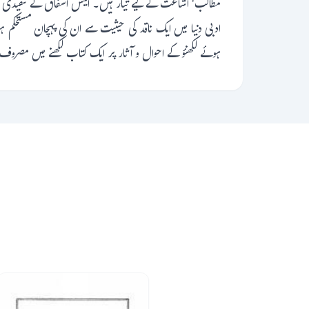
مطالب' اشاعت کے لیے تیار ہیں۔ انیس اشفاق کے تنقیدی مض
ادبی دنیا میں ایک ناقد کی حیثیت سے ان کی پہچان مستحکم ہو
ہوئے لکھنؤ کے احوال و آثار پر ایک کتاب لکھنے میں مصرو