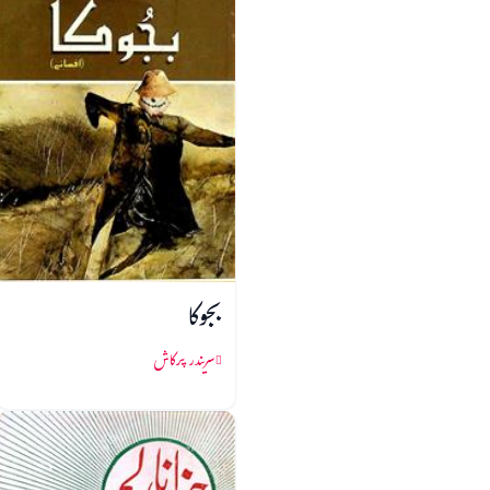
بجوکا
سریندر پرکاش