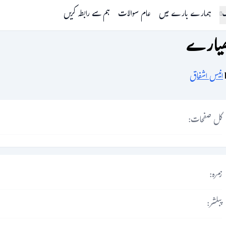
گ
ہمارے بارے میں
عام سوالات
ہم سے رابطہ کریں
ھیارے
انیس اشفاق
کل صفحات:
زمرہ:
پبلشر: