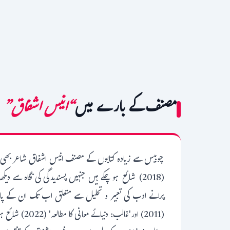
مصنف کے بارے میں
“انیس اشفاق”
(2011) اور'