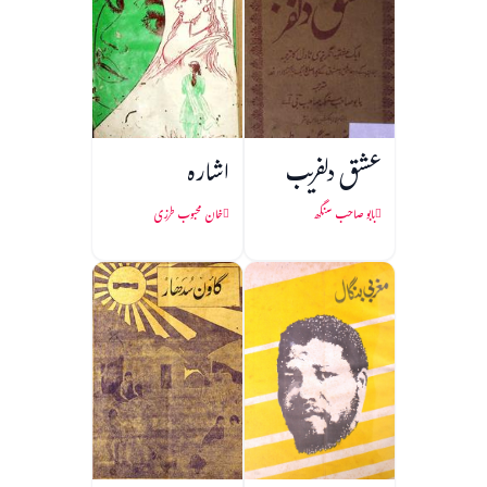
عشق دلفریب
اشارہ
بابو صاحب سنگھ
خان محبوب طرزی