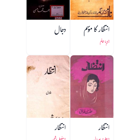
انتظار کا موسم
دجال
دیبا خانم
انتظار
انتظار