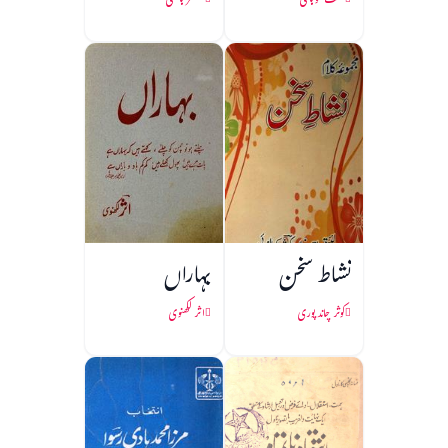
عفت موہانی
مضطر ہاشمی
نشاط سخن
بہاراں
کوثر چاند پوری
اثر لکھنوی