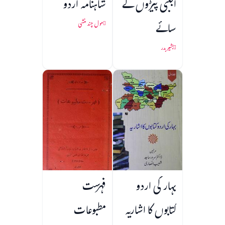
اجنبی پیڑوں کے
شاہنامہ اردو
سائے
مول چند منشی
بشیر بدر
بہار کی اردو
فہرست
کتابوں کا اشاریہ
مطبوعات