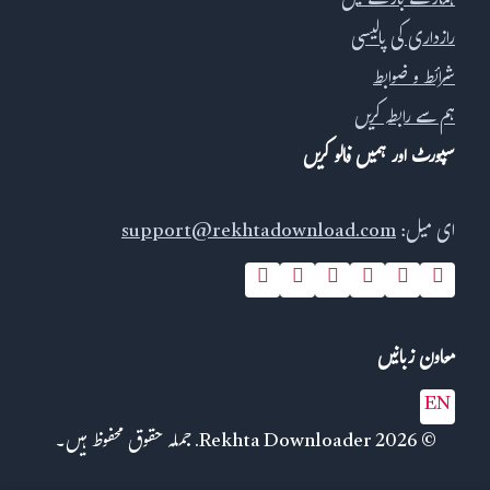
ہمارے بارے میں
رازداری کی پالیسی
شرائط و ضوابط
ہم سے رابطہ کریں
سپورٹ اور ہمیں فالو کریں
ای میل:
support@rekhtadownload.com
معاون زبانیں
EN
© 2026 Rekhta Downloader. جملہ حقوق محفوظ ہیں۔