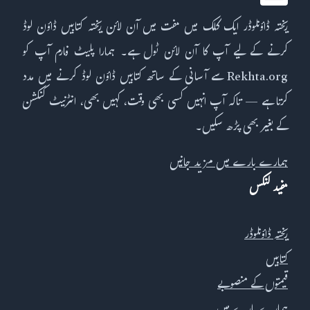
ریختہ ڈاؤنلوڈر ایک کلک میں مفت میں آن لائن ریختہ کتابیں ڈاؤن لوڈ
کرنے کے لیے آپ کا آن لائن ٹول ہے۔ ہمارا پلیٹ فارم آپ کو
Rekhta.org سے آسانی کے ساتھ کتابیں ڈاؤن لوڈ کرنے میں مدد
کرتا ہے — تاکہ آپ انہیں کسی بھی وقت، کہیں بھی، انٹرنیٹ کنکشن
کے بغیر بھی پڑھ سکیں۔
ہمارے بارے میں مزید جانیں
مفید لنکس
ریختہ ڈاؤنلوڈر
کتابیں
قیمتوں کے منصوبے