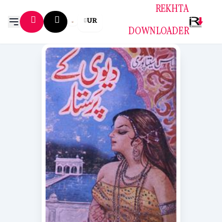
REKHTA
UR
DOWNLOADER