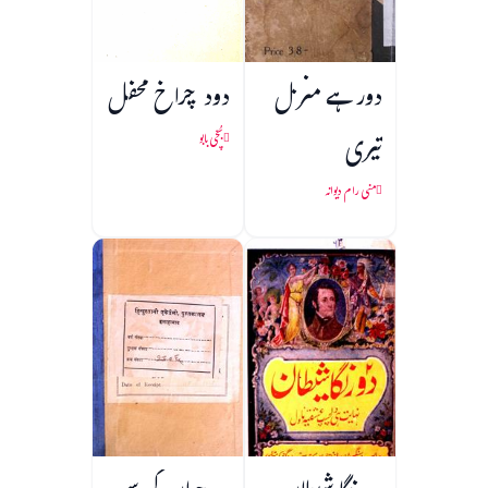
دور ہے منزل
دود چراخ محفل
تیری
بُچّی بابو
منی رام دیوانہ