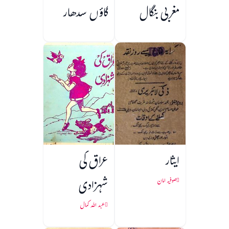
مغربی بنگال
گاؤں سدھار
ایثار
عراق کی
شہزادی
صوفیہ امان
عبد اللہ کمال