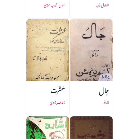
عادل رشید
خان محبوب طرزی
جال
عشرت
رانو
عارف بٹالوی