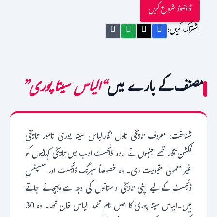
ڈاؤنلوڈ شروع کریں
اشتراک کریں:
مصنف کے بارے میں
“الیاس سیتا پوری”
شناخت: معروف تاریخی ناول نگارالیاس سیتا پوری نامور تاریخی
فکشن نگار تھے جنہوں نے اردو ڈائجسٹ ادب میں تاریخی کہانیوں کو
غیر معمولی مقبولیت دی۔ وہ خصوصاً سبرنگ ڈائجسٹ اور سسپنس
ڈائجسٹ کے لیے اپنی تاریخی داستانوں کی وجہ سے پہچانے جاتے
ہیں۔الیاس سیتا پوری کا اصل نام محمد الیاس خان تھا۔ وہ 30