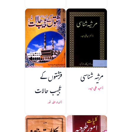
مرثیہ شناسی
فرشتوں کے
عجیب حالات
سید علی حیدر
امداد اللہ انور