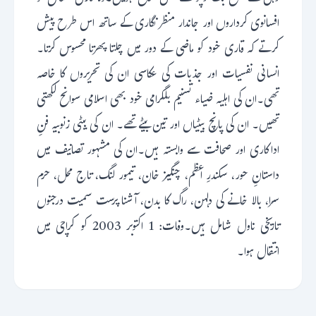
افسانوی کرداروں اور جاندار منظر نگاری کے ساتھ اس طرح پیش
کرتے کہ قاری خود کو ماضی کے دور میں چلتا پھرتا محسوس کرتا۔
انسانی نفسیات اور جذبات کی عکاسی ان کی تحریروں کا خاصہ
تھی۔ان کی اہلیہ ضیاء تسنیم بلگرامی خود بھی اسلامی سوانح لکھتی
تھیں۔ ان کی پانچ بیٹیاں اور تین بیٹے تھے۔ ان کی بیٹی زنوبیہ فنِ
اداکاری اور صحافت سے وابستہ ہیں۔ان کی مشہور تصانیف میں
داستانِ حور، سکندرِ اعظم، چنگیز خان، تیمور لنگ، تاج محل، حرم
سرا، بالا خانے کی دلہن، راگ کا بدن، آشنا پرست سمیت درجنوں
تاریخی ناول شامل ہیں۔وفات: 1 اکتوبر 2003 کو کراچی میں
انتقال ہوا۔