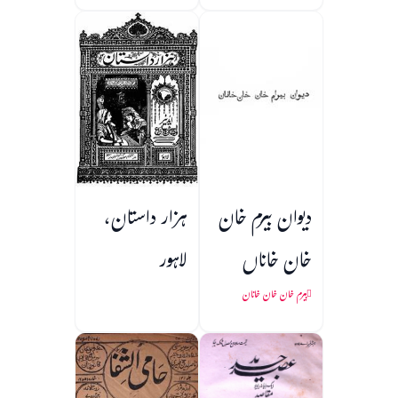
دیوان بیرم خان
ہزار داستان،
خان خاناں
لاہور
بیرم خان خان خانان