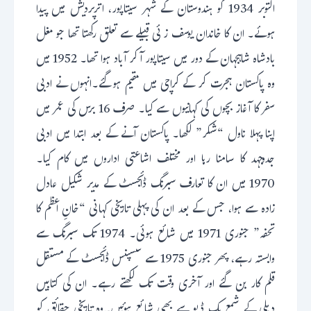
اکتوبر 1934 کو ہندوستان کے شہر سیتاپور، اترپردیش میں پیدا
ہوئے۔ ان کا خاندان یوسف زئی قبیلے سے تعلق رکھتا تھا جو مغل
بادشاہ شاہجہان کے دور میں سیتاپور آ کر آباد ہوا تھا۔ 1952 میں
وہ پاکستان ہجرت کر کے کراچی میں مقیم ہوگئے۔انہوں نے ادبی
سفر کا آغاز بچوں کی کہانیوں سے کیا۔ صرف 16 برس کی عمر میں
اپنا پہلا ناول “شکر” لکھا۔ پاکستان آنے کے بعد ابتدا میں ادبی
جدوجہد کا سامنا رہا اور مختلف اشاعتی اداروں میں کام کیا۔
1970 میں ان کا تعارف سبرنگ ڈائجسٹ کے مدیر شکیل عادل
زادہ سے ہوا، جس کے بعد ان کی پہلی تاریخی کہانی “خانِ اعظم کا
تحفہ” جنوری 1971 میں شائع ہوئی۔ 1974 تک سبرنگ سے
وابستہ رہے، پھر جنوری 1975 سے سسپنس ڈائجسٹ کے مستقل
قلم کار بن گئے اور آخری وقت تک لکھتے رہے۔ ان کی کتابیں
دہلی کے شمع بک ڈپو سے بھی شائع ہوئیں۔وہ تاریخی حقائق کو