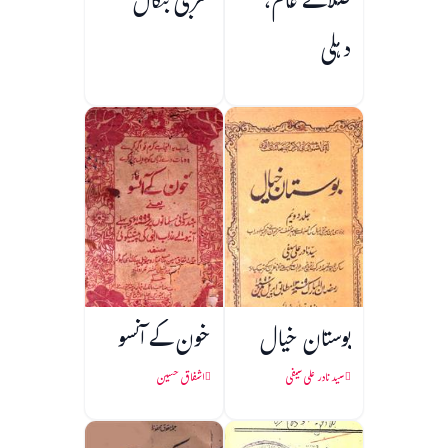
صلائے عام،
مغربی بنگال
دہلی
بوستان خیال
خون کے آنسو
سید نادر علی سیفی
اشفاق حسین