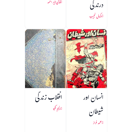
درندگی
ڈپٹی نذیر احمد
وکیل نجیب
انسان اور
انقلاب زندگی
شیطان
ولیم لکیو
محمد فراز