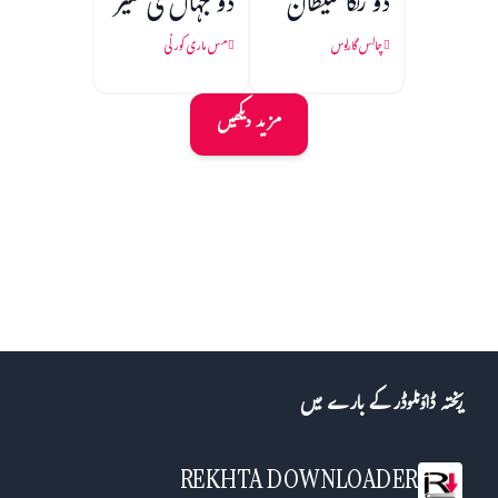
دو رنگا شیطان
دو جہاں کی سیر
چالس گارلوس
مس ماری کورلّی
مزید دیکھیں
ریختہ ڈاؤنلوڈر کے بارے میں
REKHTA DOWNLOADER