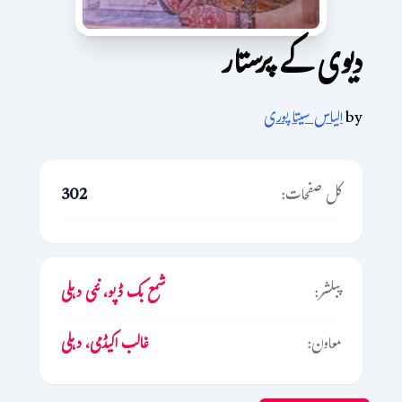
دیوی کے پرستار
by
الیاس سیتا پوری
کل صفحات:
302
پبلشر:
شمع بک ڈپو، نئی دہلی
معاون:
غالب اکیڈمی، دہلی