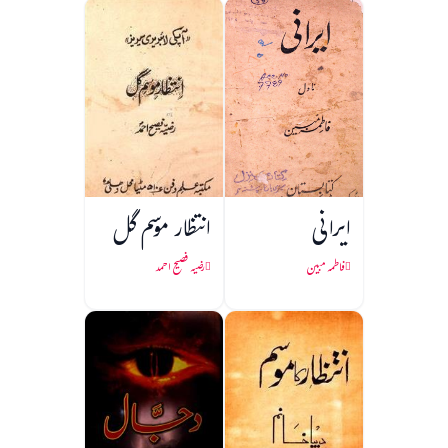
ایرانی
انتظار موسم گل
فاطمہ مبین
رضیہ فصیح احمد