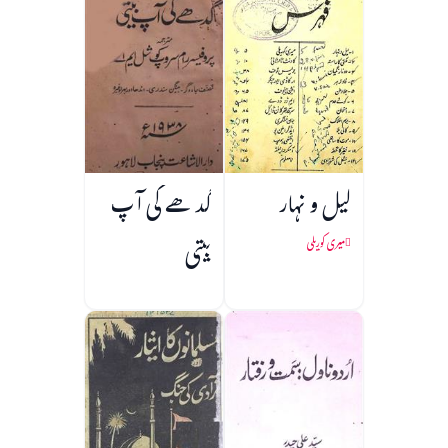
لیل و نہار
گدھے کی آپ
بیتی
میری کوریلی